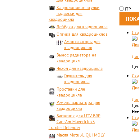
для квадроциклов
Капролоновые втулки
ITP
подвески для
квадроцикла
Лебёдка для квадроцикла
Ски
Оптика для квадроциклов
Амортизаторы для
Дис
квадроциклов
Вынос радиатора на
Дис
квадроцикл
Цен
Чехол для квадроцикла
Глушитель для
Ски
квадроцикла
Дис
Проставки для
квадроцикла
Дис
Ремень вариатора для
Цен
квадроцикла
Нет
Багажник для UTV BRP
Ски
Can-Am Maverick x3
Traxter Defender
Дис
Масла Motul/LiQUI MOLY