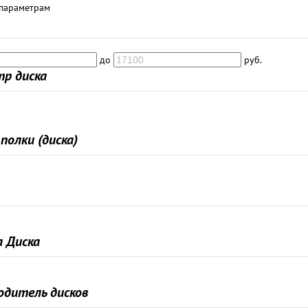
 параметрам
до
руб.
р диска
полки (диска)
 Диска
одитель дисков