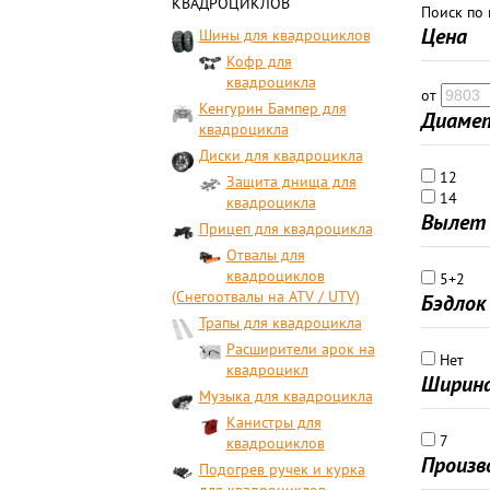
КВАДРОЦИКЛОВ
Поиск по
Цена
Шины для квадроциклов
Кофр для
квадроцикла
от
Кенгурин Бампер для
Диамет
квадроцикла
Диски для квадроцикла
12
Защита днища для
14
квадроцикла
Вылет 
Прицеп для квадроцикла
Отвалы для
квадроциклов
5+2
(Снегоотвалы на ATV / UTV)
Бэдлок
Трапы для квадроцикла
Расширители арок на
Нет
квадроцикл
Ширина
Музыка для квадроцикла
Канистры для
7
квадроциклов
Произв
Подогрев ручек и курка