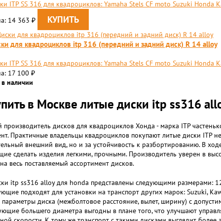
ки ITP SS 316 для квадроциклов: Yamaha Stels CF moto Suzuki Honda 
а: 14 363
₽
ки для квадроциклов itp 316 (передний и задний диск) R 14 alloy
ки ITP SS 316 для квадроциклов: Yamaha Stels CF moto Suzuki Honda 
а: 17 100
₽
 в наличии
упить в Москве литые диски itp ss316 all
 производитель дисков для квадроциклов Хонда - марка ITP частеньк
нт. Практичные владельцы квадроциклов покупают литые диски ITP не
ельный внешний вид, но и за устойчивость к разбортированию. В ход
ие сделать изделия легкими, прочными. Производитель уверен в высо
на весь поставляемый ассортимент дисков.
ки itp ss316 alloy для honda представлены следующими размерами: 1
ющие подходят для установки на транспорт других марок: Suzuki, Kaw
 параметры диска (межболтовое расстояние, вылет, ширину) с допуст
ющие большего диаметра выгодны в плане того, что улучшают управл
ной скорости. К тому же транспорт с такими дисками выглядит более 