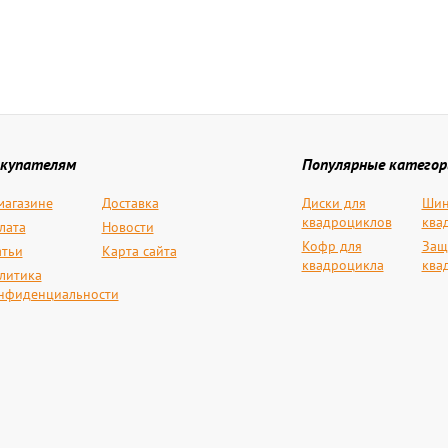
купателям
Популярные категор
магазине
Доставка
Диски для
Шин
квадроциклов
ква
лата
Новости
Кофр для
Защ
атьи
Карта сайта
квадроцикла
ква
литика
нфиденциальности