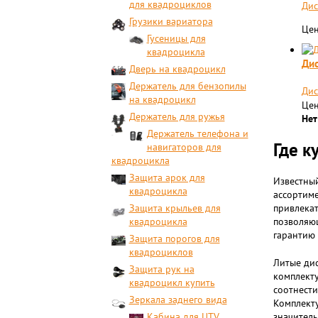
для квадроциклов
Дис
Грузики вариатора
Цен
Гусеницы для
квадроцикла
Дис
Дверь на квадроцикл
Держатель для бензопилы
Дис
на квадроцикл
Цен
Держатель для ружья
Нет
Держатель телефона и
Где к
навигаторов для
квадроцикла
Защита арок для
Известный
квадроцикла
ассортиме
Защита крыльев для
привлекат
квадроцикла
позволяющ
гарантию 
Защита порогов для
квадроциклов
Литые дис
Защита рук на
комплекту
квадроцикл купить
соотнести
Зеркала заднего вида
Комплекту
Кабина для UTV
значитель