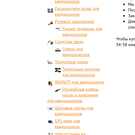
квадроцикла
Мы 
Расширители колес для
Пос
квадроцикла
Зак
Рулевой наконечник
Для
спо
Рычаги подвески для
квадроцикла
Чтобы куп
Средства связи
34-38 или
Стекло для
квадроциклов
Тормозные диски
Тормозные колодки
для квадроцикла
ФИЛЬТР для квадроцикла
Оружейные кофры,
чехлы и крепления
для квадроциклов
Шаровые опоры для
квадроциклов
GPS маяк для
квадроцикла
поворотники на