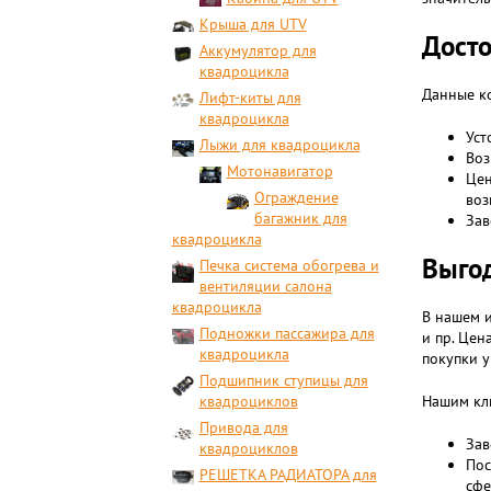
Крыша для UTV
Досто
Аккумулятор для
квадроцикла
Данные к
Лифт-киты для
квадроцикла
Уст
Лыжи для квадроцикла
Воз
Мотонавигатор
Цен
Ограждение
воз
багажник для
Зав
квадроцикла
Выгод
Печка система обогрева и
вентиляции салона
квадроцикла
В нашем и
Подножки пассажира для
и пр. Цен
квадроцикла
покупки 
Подшипник ступицы для
квадроциклов
Нашим кл
Привода для
Зав
квадроциклов
Пос
РЕШЕТКА РАДИАТОРА для
сфе