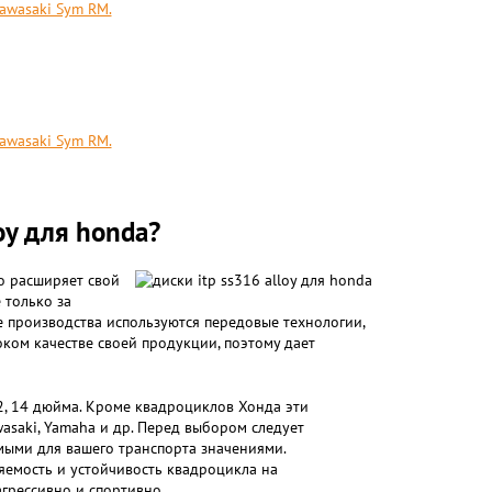
Kawasaki Sym RM.
Kawasaki Sym RM.
oy для honda?
о расширяет свой
 только за
е производства используются передовые технологии,
ком качестве своей продукции, поэтому дает
2, 14 дюйма. Кроме квадроциклов Хонда эти
asaki, Yamaha и др. Перед выбором следует
имыми для вашего транспорта значениями.
яемость и устойчивость квадроцикла на
агрессивно и спортивно.