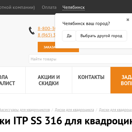
ортной компании)
Оплата
Челябинск
✖
Челябинск ваш город?
Работаем без в
8-800-301-50-58
Наша почта:
89
8 (965) 318-34-38
Да
Выбрать другой город
ЗАКАЗАТЬ ЗВОНОК
ОЛА
АКЦИИ И
КОНТАКТЫ
ЗАД
АЛИСТ
СКИДКИ
ВОП
Аксессуары для квадроциклов
/
Диски для квадроцикла
/
Диски для квадроц
ки ITP SS 316 для квадроци