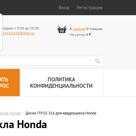
Вход
Регистрация
ыходных с 9:00 до 20:00
В
корзине
0
товаров
,
653183438@mail.ru
На сумму
0
₽
АТЬ
ПОЛИТИКА
РОС
КОНФИДЕНЦИАЛЬНОСТИ
иклов Honda
/
Диски ITP SS 316 для квадроцикла Honda
кла Honda