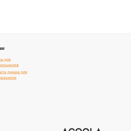
ии
ы для
дроциклов
ита днища для
дроцикла