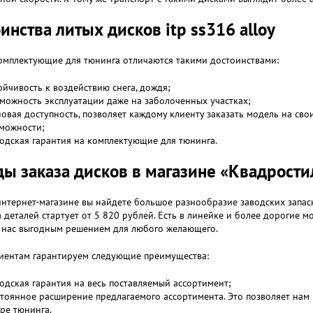
инства литых дисков itp ss316 alloy
омплектующие для тюнинга отличаются такими достоинствами:
ойчивость к воздействию снега, дождя;
можность эксплуатации даже на заболоченных участках;
овая доступность, позволяет каждому клиенту заказать модель на св
можности;
одская гарантия на комплектующие для тюнинга.
ы заказа дисков в магазине «Квадрости
нтернет-магазине вы найдете большое разнообразие заводских запас
а деталей стартует от 5 820 рублей. Есть в линейке и более дорогие 
у нас выгодным решением для любого желающего.
иентам гарантируем следующие преимущества:
одская гарантия на весь поставляемый ассортимент;
тоянное расширение предлагаемого ассортимента. Это позволяет нам 
ре тюнинга.