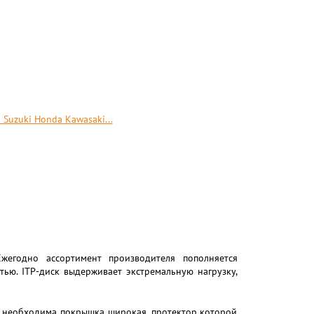
 Suzuki Honda Kawasaki...
егодно ассортимент производителя пополняется
ью. ITP-диск выдерживает экстремальную нагрузку,
у необходима покрышка широкая, протектор которой