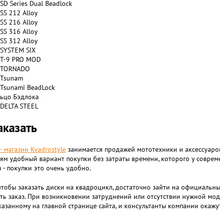
 SD Series Dual Beadlock
 SS 212 Alloy
 SS 216 Alloy
 SS 316 Alloy
 SS 312 Alloy
 SYSTEM SIX
 T-9 PRO MOD
 TORNADO
 Tsunam
 Tsunami BeadLock
ьцо Бэдлока
 DELTA STEEL
аказать
- магазин Kvadrostyle
занимается продажей мототехники и аксессуаров
ям удобный вариант покупки без затраты времени, которого у совреме
 - покупки это очень удобно.
чтобы заказать диски на квадроцикл, достаточно зайти на официальный
ь заказ. При возникновении затруднений или отсутствии нужной мод
казанному на главной странице сайта, и консультанты компании ока