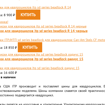
ки для квадроциклов itp sd series beadlock R 14
а: 8 900
₽
инка!
ки для квадроциклов itp sd series beadlock R 14 черные
ки ITP/ИТП sd series beadlock для квадроциклов: Can-Am Stels CF moto
а: 18 850
₽
ки для квадроциклов itp sd series beadlock радиус 15
ки для квадроциклов itp sd series beadlock радиус 15
а: 16 600
₽
 в наличии
 США ITP производит и поставляет шины для квадроциклов. Еж
нствованными моделями. Шины компании славятся своей практичност
остоянно подвергается квадроцикл.
клы делятся на кроссовые и утилитарные. Утилитарному квадроцикл