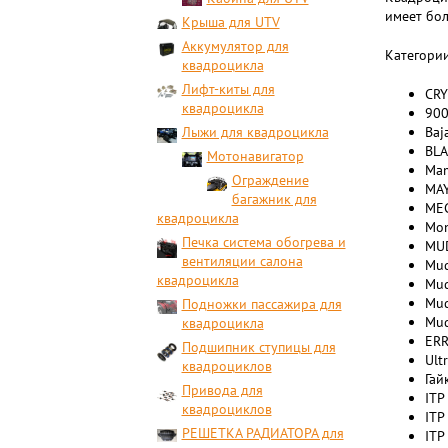
имеет бол
Крыша для UTV
Аккумулятор для
Категории
квадроцикла
Лифт-киты для
CRY
квадроцикла
90
Лыжи для квадроцикла
Baj
BL
Мотонавигатор
Ma
Ограждение
MA
багажник для
ME
квадроцикла
Mon
Печка система обогрева и
MUD
вентиляции салона
Mud
квадроцикла
Mud
Mud
Подножки пассажира для
Mud
квадроцикла
ERR
Подшипник ступицы для
Ult
квадроциклов
Гай
Привода для
ITP
квадроциклов
ITP
РЕШЕТКА РАДИАТОРА для
ITP