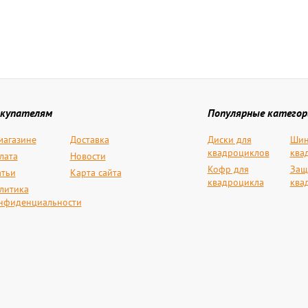
купателям
Популярные категор
магазине
Доставка
Диски для
Шин
квадроциклов
ква
лата
Новости
Кофр для
Защ
атьи
Карта сайта
квадроцикла
ква
литика
нфиденциальности