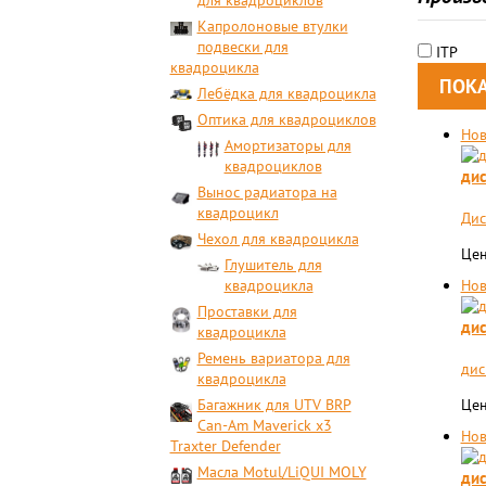
для квадроциклов
Капролоновые втулки
подвески для
ITP
квадроцикла
Лебёдка для квадроцикла
Оптика для квадроциклов
Нов
Амортизаторы для
квадроциклов
дис
Вынос радиатора на
квадроцикл
Дис
Чехол для квадроцикла
Цен
Глушитель для
квадроцикла
Нов
Проставки для
дис
квадроцикла
Ремень вариатора для
дис
квадроцикла
Багажник для UTV BRP
Цен
Can-Am Maverick x3
Нов
Traxter Defender
Масла Motul/LiQUI MOLY
дис