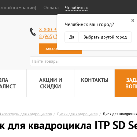
ортной компании)
Оплата
Челябинск
✖
Челябинск ваш город?
Работаем без в
8-800-301-50-58
Наша почта:
89
8 (965) 318-34-38
Да
Выбрать другой город
ЗАКАЗАТЬ ЗВОНОК
ОЛА
АКЦИИ И
КОНТАКТЫ
ЗАД
АЛИСТ
СКИДКИ
ВОП
Аксессуары для квадроциклов
/
Диски для квадроцикла
/
Диск для квадроцик
к для квадроцикла ITP SD Se