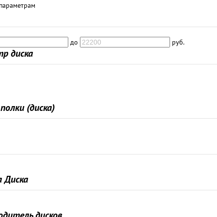
 параметрам
до
руб.
р диска
полки (диска)
 Диска
одитель дисков