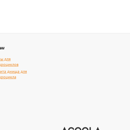
ии
ы для
дроциклов
ита днища для
дроцикла