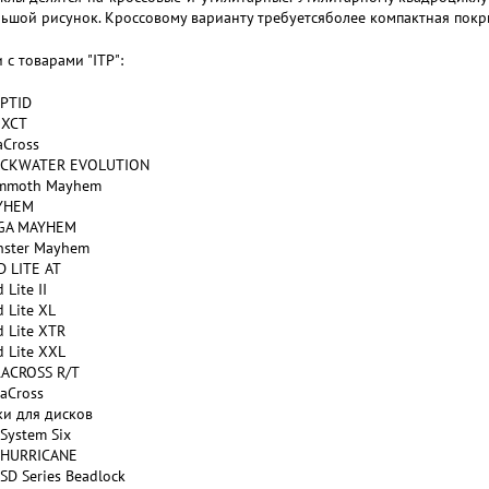
ьшой рисунок. Кроссовому варианту требуетсяболее компактная покр
 с товарами "ITP":
PTID
0XCT
aCross
ACKWATER EVOLUTION
mmoth Mayhem
YHEM
GA MAYHEM
ster Mayhem
 LITE AT
 Lite II
 Lite XL
 Lite XTR
 Lite XXL
ACROSS R/T
raCross
ки для дисков
 System Six
 HURRICANE
 SD Series Beadlock