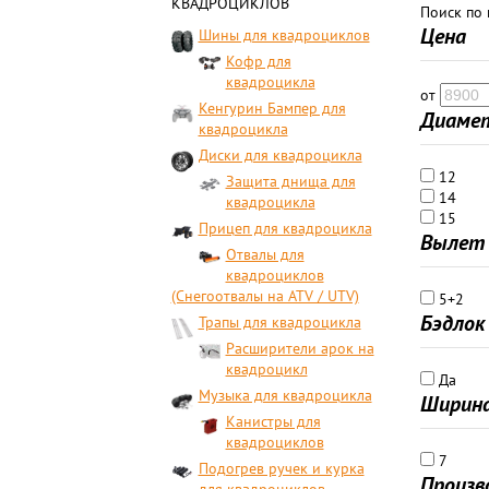
КВАДРОЦИКЛОВ
Поиск по
Цена
Шины для квадроциклов
Кофр для
квадроцикла
от
Кенгурин Бампер для
Диамет
квадроцикла
Диски для квадроцикла
12
Защита днища для
14
квадроцикла
15
Прицеп для квадроцикла
Вылет 
Отвалы для
квадроциклов
(Снегоотвалы на ATV / UTV)
5+2
Бэдлок
Трапы для квадроцикла
Расширители арок на
квадроцикл
Да
Музыка для квадроцикла
Ширина
Канистры для
квадроциклов
7
Подогрев ручек и курка
Произв