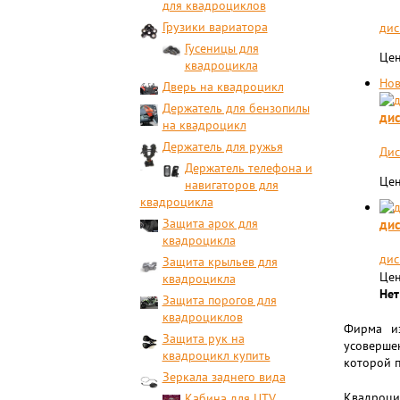
для квадроциклов
Грузики вариатора
дис
Гусеницы для
Цен
квадроцикла
Нов
Дверь на квадроцикл
Держатель для бензопилы
дис
на квадроцикл
Держатель для ружья
Дис
Держатель телефона и
Цен
навигаторов для
квадроцикла
Защита арок для
дис
квадроцикла
дис
Защита крыльев для
Цен
квадроцикла
Нет
Защита порогов для
квадроциклов
Фирма из
Защита рук на
усоверше
квадроцикл купить
которой п
Зеркала заднего вида
Квадроци
Кабина для UTV