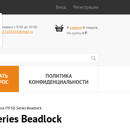
Вход
Регистрация
ыходных с 9:00 до 20:00
В
корзине
0
товаров
,
653183438@mail.ru
На сумму
0
₽
АТЬ
ПОЛИТИКА
РОС
КОНФИДЕНЦИАЛЬНОСТИ
ла ITP SD Series Beadlock
ries Beadlock