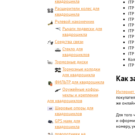
квадроцикла
ITP
ITP
Расширители колес для
ITP
квадроцикла
ITP
Рулевой наконечник
ITP
Рычаги подвески для
ITP
квадроцикла
ITP
Средства связи
ITP
ITP
Стекло для
ITP
квадроциклов
Кол
Тормозные диски
ITP
Тормозные колодки
для квадроцикла
Как з
ФИЛЬТР для квадроцикла
Оружейные кофры,
Интернет 
чехлы и крепления
покупател
для квадроциклов
же онлайн
Шаровые опоры для
квадроциклов
Для того 
и оформит
GPS маяк для
номеру, у
квадроцикла
поворотники на