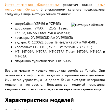
Интернет-магазин «Квадростиль»
реализует только
новые
мотоциклы «Ямаха»
. В электронном каталоге представлены
следующие виды мотоциклетной техники:
спортбайки: YZF-R6 и YZF-R3;
дорожные: VMAX, FZ1-S Fazer,
FZ8-SA, XJ6-SA, Fazer 250 и XSR900;
круизеры: XVS950CUD-A и XVS950CR;
эндуро: XT1200ZE Super Ténéré, WR250R и WR 450F;
кроссовые: TTR 110E, YZ 85 LW, YZ450F и YZ250F;
MT: MT-09A, МТ07A, MT-09TRA Tracer, МТ09A, MT-10A и
MT-03A;
спортивно-туристические: FJR1300A.
Все эти модели — лучшие мотоциклы семейства Yamaha. Они
отличаются комфортной посадкой и оригинальным дизайном.
Ими легко управлять, а на дороге байки выглядят невероятно
мощно и интересно. Большинство моделей оснащены
защитным ветровым стеклом, а также зеркалами заднего вида.
Характеристики моделей