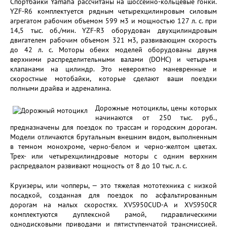
Спортбайки Yamaha рассчитаны на шоссейно-кольцевые гонки.
YZF-R6 комплектуется рядным четырехцилинровым силовым
агрегатом рабочим объемом 599 м3 и мощностью 127 л. с. при
14,5 тыс. об./мин. YZF-R3 оборудован двухцилиндровым
двигателем рабочим объемом 321 м3, развивающим скорость
до 42 л. с. Моторы обеих моделей оборудованы двумя
верхними распределительными валами (DOHC) и четырьмя
клапанами на цилиндр. Это невероятно маневренные и
скоростные мотобайки, которые сделают ваши поездки
полными драйва и адреналина.
Дорожные мотоциклы, цены которых
начинаются от 250 тыс. руб.,
предназначены для поездок по трассам и городским дорогам.
Модели отличаются брутальным внешним видом, выполненным
в темном монохроме, черно-белом и черно-желтом цветах.
Трех- или четырехцилиндровые моторы с одним верхним
распредвалом развивают мощность от 8 до 10 тыс. л. с.
Круизеры, или чопперы, — это тяжелая мототехника с низкой
посадкой, созданная для поездок по асфальтированным
дорогам на малых скоростях. XVS950CUD-A и XVS950CR
комплектуются дуплексной рамой, гидравлическими
однодисковыми приводами и пятиступенчатой трансмиссией.