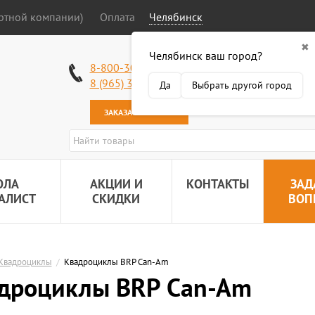
ортной компании)
Оплата
Челябинск
✖
Челябинск ваш город?
Работаем без в
8-800-301-50-58
Наша почта:
89
8 (965) 318-34-38
Да
Выбрать другой город
ЗАКАЗАТЬ ЗВОНОК
ОЛА
АКЦИИ И
КОНТАКТЫ
ЗАД
АЛИСТ
СКИДКИ
ВОП
Квадроциклы
/
Квадроциклы BRP Can-Am
дроциклы BRP Can-Am