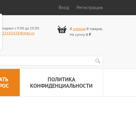
Вход
Регистрация
ыходных с 9:00 до 20:00
В
корзине
0
товаров
,
653183438@mail.ru
На сумму
0
₽
АТЬ
ПОЛИТИКА
РОС
КОНФИДЕНЦИАЛЬНОСТИ