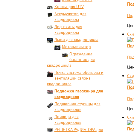
Под
Крыша для UTV
Аккумулятор для
Под
квадроцикла
Цен
Лифт-киты для
квадроцикла
Ски
Лыжи для квадроцикла
Под
Мотонавигатор
Ограждение
Под
багажник для
квадроцикла
Цен
Печка система обогрева и
Ски
вентиляции салона
квадроцикла
Под
Подножки пассажира для
квадроцикла
Под
Подшипник ступицы для
Цен
квадроциклов
Привода для
Ски
квадроциклов
Под
РЕШЕТКА РАДИАТОРА для