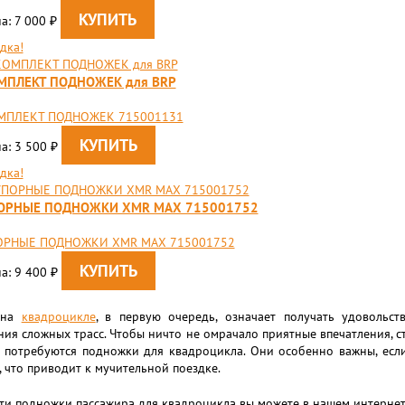
а: 7 000
₽
дка!
МПЛЕКТ ПОДНОЖЕК для BRP
МПЛЕКТ ПОДНОЖЕК 715001131
а: 3 500
₽
дка!
ОРНЫЕ ПОДНОЖКИ XMR MAX 715001752
ОРНЫЕ ПОДНОЖКИ XMR MAX 715001752
а: 9 400
₽
 на
квадроцикле
, в первую очередь, означает получать удовольс
ия сложных трасс. Чтобы ничто не омрачало приятные впечатления, с
о потребуются подножки для квадроцикла. Они особенно важны, если
, что приводит к мучительной поездке.
и подножки пассажира для квадроцикла вы можете в нашем интернет-м