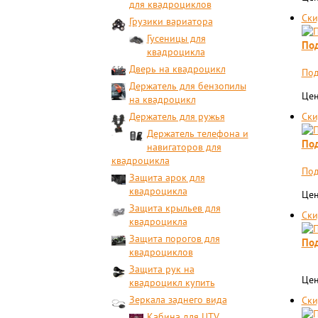
для квадроциклов
Ски
Грузики вариатора
Гусеницы для
Под
квадроцикла
Дверь на квадроцикл
Под
Держатель для бензопилы
Цен
на квадроцикл
Держатель для ружья
Ски
Держатель телефона и
Под
навигаторов для
квадроцикла
Под
Защита арок для
квадроцикла
Цен
Защита крыльев для
Ски
квадроцикла
Защита порогов для
Под
квадроциклов
Защита рук на
Цен
квадроцикл купить
Зеркала заднего вида
Ски
Кабина для UTV