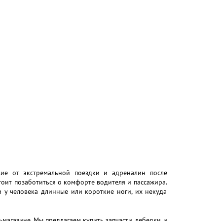
твие от экстремальной поездки и адреналин после
тоит позаботиться о комфорте водителя и пассажира.
 у человека длинные или короткие ноги, их некуда
агазине. Мы предлагаем купить запчасти, лебедки и