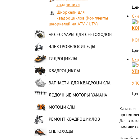
квадроцикл
Цен
Шноркели для
Ски
квадроциклов (Комплекты
шноркелей на ATV / UTV)
КО
АКСЕССУАРЫ ДЛЯ СНЕГОХОДОВ
КО
ЭЛЕКТРОВЕЛОСИПЕДЫ
Цен
ГИДРОЦИКЛЫ
Ски
КВАДРОЦИКЛЫ
УП
ЗАПЧАСТИ ДЛЯ КВАДРОЦИКЛА
УП
Цен
ЛОДОЧНЫЕ МОТОРЫ YAMAHA
МОТОЦИКЛЫ
Кататься
преодолен
РЕМОНТ КВАДРОЦИКЛОВ
Для этог
поставить
СНЕГОХОДЫ
Приобрест