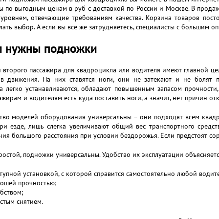
ы по выгодным ценам в руб с доставкой по России и Москве. В прода
уровнем, отвечающие требованиям качества. Корзина товаров постоя
лать выбор. А если вы все же затрудняетесь, специалисты с большим 
м нужны подножки
второго пассажира для квадроцикла или водителя имеют главной це
ов движения. На них ставятся ноги, они не затекают и не болят 
ва легко устанавливаются, обладают повышенным запасом прочности
ажирам и водителям есть куда поставить ноги, а значит, нет причин от
тво моделей оборудования универсальны – они подходят всем квадр
ри езде, лишь слегка увеличивают общий вес транспортного средст
ия большого расстояния при условии бездорожья. Если предстоят со
остой, подножки универсальны. Удобство их эксплуатации объясняетс
тупной установкой, с которой справится самостоятельно любой водите
ошей прочностью;
бством;
стым снятием.