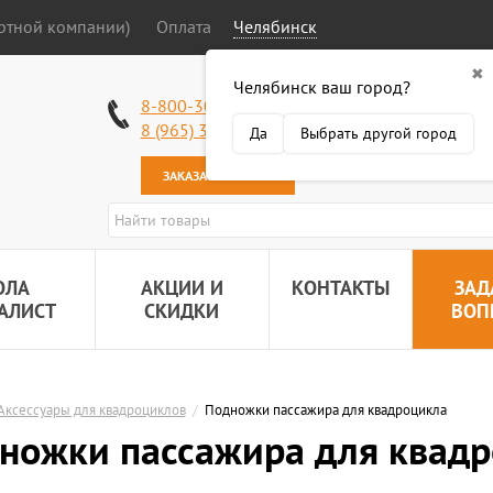
ортной компании)
Оплата
Челябинск
✖
Челябинск ваш город?
Работаем без в
8-800-301-50-58
Наша почта:
89
8 (965) 318-34-38
Да
Выбрать другой город
ЗАКАЗАТЬ ЗВОНОК
ОЛА
АКЦИИ И
КОНТАКТЫ
ЗАД
АЛИСТ
СКИДКИ
ВОП
Аксессуары для квадроциклов
/
Подножки пассажира для квадроцикла
ножки пассажира для квад