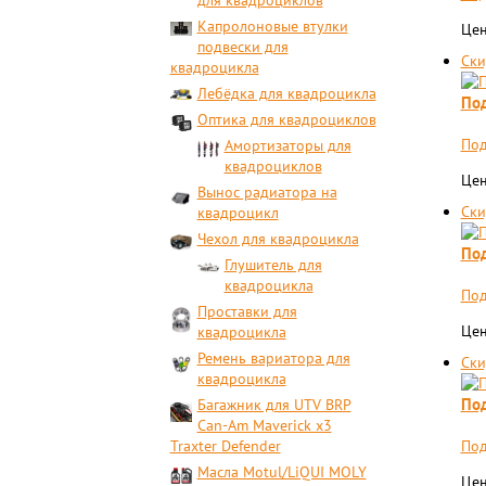
для квадроциклов
Капролоновые втулки
Цен
подвески для
Ски
квадроцикла
Лебёдка для квадроцикла
Под
Оптика для квадроциклов
Под
Амортизаторы для
квадроциклов
Цен
Вынос радиатора на
Ски
квадроцикл
Чехол для квадроцикла
Под
Глушитель для
квадроцикла
Под
Проставки для
Цен
квадроцикла
Ремень вариатора для
Ски
квадроцикла
Под
Багажник для UTV BRP
Can-Am Maverick x3
Traxter Defender
Под
Масла Motul/LiQUI MOLY
Цен