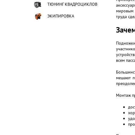
ТЮНИНГ КВАДРОЦИКЛОВ
аксессуар
мировым 
ЭКИПИРОВКА
труда сде
Заче
Подножки 
участник
устройст
всем пасс
Большинс
мешают п
преодолен
Монтаж пр
дос
хор
удо
про