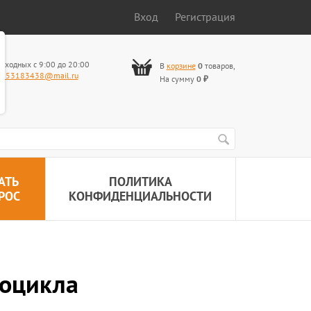
Вход
Регистрация
ыходных с 9:00 до 20:00
В
корзине
0
товаров
,
653183438@mail.ru
На сумму
0
₽
АТЬ
ПОЛИТИКА
РОС
КОНФИДЕНЦИАЛЬНОСТИ
роцикла