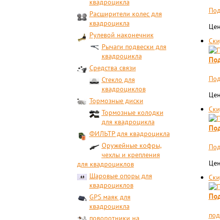
квадроцикла
Под
Расширители колес для
квадроцикла
Цен
Рулевой наконечник
Ски
Рычаги подвески для
квадроцикла
Под
Средства связи
Под
Стекло для
квадроциклов
Цен
Тормозные диски
Ски
Тормозные колодки
для квадроцикла
Под
ФИЛЬТР для квадроцикла
Оружейные кофры,
Под
чехлы и крепления
Цен
для квадроциклов
Шаровые опоры для
Ски
квадроциклов
Под
GPS маяк для
квадроцикла
под
поворотники на