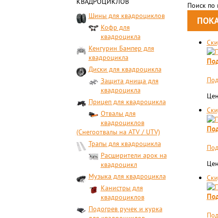
КВАДРОЦИКЛОВ
Поиск по
Шины для квадроциклов
Кофр для
квадроцикла
Ски
Кенгурин Бампер для
квадроцикла
Под
Диски для квадроцикла
Под
Защита днища для
квадроцикла
Цен
Прицеп для квадроцикла
Ски
Отвалы для
квадроциклов
Под
(Снегоотвалы на ATV / UTV)
Трапы для квадроцикла
Под
Расширители арок на
Цен
квадроцикл
Музыка для квадроцикла
Ски
Канистры для
Под
квадроциклов
Подогрев ручек и курка
Под