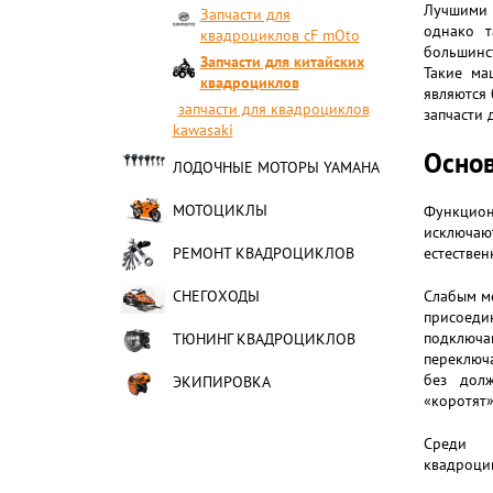
Лучшими в
Запчасти для
однако т
квадроциклов сF mOto
большинс
Запчасти для китайских
Такие ма
квадроциклов
являются 
запчасти для квадроциклов
запчасти 
kawasaki
Основ
ЛОДОЧНЫЕ МОТОРЫ YAMAHA
МОТОЦИКЛЫ
Функцион
исключают
РЕМОНТ КВАДРОЦИКЛОВ
естествен
СНЕГОХОДЫ
Слабым м
присоеди
подключа
ТЮНИНГ КВАДРОЦИКЛОВ
переключ
без долж
ЭКИПИРОВКА
«коротят»
Среди д
квадроци