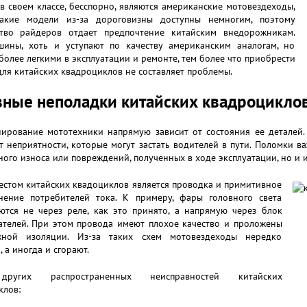
 своем классе, бесспорно, являются американские мотовездеходы,
акие модели из-за дороговизны доступны немногим, поэтому
тво райдеров отдает предпочтение китайским внедорожникам.
шины, хоть и уступают по качеству американским аналогам, но
более легкими в эксплуатации и ремонте, тем более что приобрести
для китайских квадроциклов не составляет проблемы.
ные неполадки китайских квадроцикло
ирование мототехники напрямую зависит от состояния ее деталей.
 неприятности, которые могут застать водителей в пути. Поломки в
ного износа или повреждений, полученных в ходе эксплуатации, но и и
естом китайских квадоциклов является проводка и примитивное
нение потребителей тока. К примеру, фары головного света
ются не через реле, как это принято, а напрямую через блок
ателей. При этом провода имеют плохое качество и проложены
ной изоляции. Из-за таких схем мотовездеходы нередко
, а иногда и сгорают.
ругих распространенных неисправностей китайских
клов: