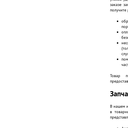
заказе з
получите 
обр
пор
оп
без
нес
(то
слу
по
час
Товар п
предостав
Запча
В нашем и
в товарн
представл