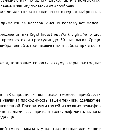
тавляемые как по одной штуке, так и в комплектах.
ление и защиту подвески от «пробоев».
кие детали снижают количество вредных выбросов в
с применением кевлара. Именно поэтому все модели
дная оптика Rigid Industries, Work Light, Nano Led,
е время суток и прослужит до 30 тыс. часов. Среди
к вибрациям, быстрое включение и работа при любых
ели, тормозные колодки, аккумуляторы, расходные
ине «Квадростиль» вы также сможете приобрести
е увеличат проходимость вашей техники, сделают ее
невренной. Покорителям грязей и сложных рельефов
еницы, лыжи, расширители колес, лифт-киты, выносы
у днища.
вий смогут заказать у нас пластиковые или мягкие