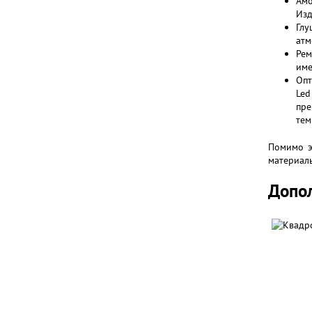
Амо
Изд
Глу
атм
Рем
име
Опт
Led
пре
тем
Помимо э
материалы
Допо