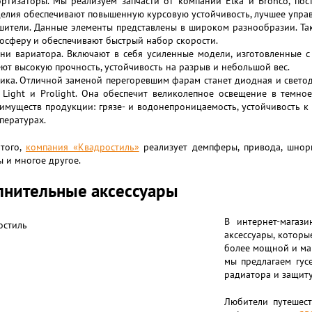
ртизаторы. Мы реализуем запчасти от компаний Elka и Bronco, пос
елия обеспечивают повышенную курсовую устойчивость, лучшее управ
шители. Данные элементы представлены в широком разнообразии. Та
осферу и обеспечивают быстрый набор скорости.
ни вариатора. Включают в себя усиленные модели, изготовленные 
ют высокую прочность, устойчивость на разрыв и небольшой вес.
ика. Отличной заменой перегоревшим фарам станет диодная и светодио
 Light и Prolight. Она обеспечит великолепное освещение в темно
имуществ продукции: грязе- и водонепроницаемость, устойчивость 
пературах.
того,
компания «Квадростиль»
реализует демпферы, привода, шнорк
 и многое другое.
лнительные аксессуары
В интернет-магаз
аксессуары, которы
более мощной и ма
мы предлагаем гус
радиатора и защит
Любители путешест