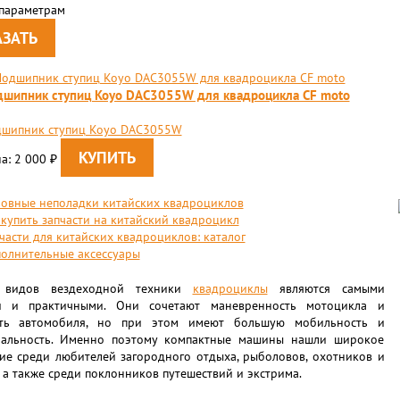
 параметрам
шипник ступиц Koyo DAC3055W для квадроцикла CF moto
шипник ступиц Koyo DAC3055W
а: 2 000
₽
овные неполадки китайских квадроциклов
 купить запчасти на китайский квадроцикл
части для китайских квадроциклов: каталог
олнительные аксессуары
 видов вездеходной техники
квадроциклы
являются самыми
и и практичными. Они сочетают маневренность мотоцикла и
сть автомобиля, но при этом имеют большую мобильность и
альность. Именно поэтому компактные машины нашли широкое
ие среди любителей загородного отдыха, рыболовов, охотников и
 а также среди поклонников путешествий и экстрима.