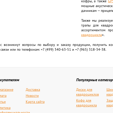
кофры, а также
GP
мощные акустическ
дачникам — прицепы
Также мы реализуе
трапы для квадро
ассортиментом пр
квадроцикла
».
ас возникнут вопросы по выбору и заказу продукции, получить к
связи или по телефонам: +7 (499) 340-63-51 и +7 (965) 318-34-38.
купателям
Популярные категор
магазине
Доставка
Диски для
Шин
квадроциклов
ква
лата
Новости
Кофр для
Защ
атьи
Карта сайта
квадроцикла
ква
литика
нфиденциальности