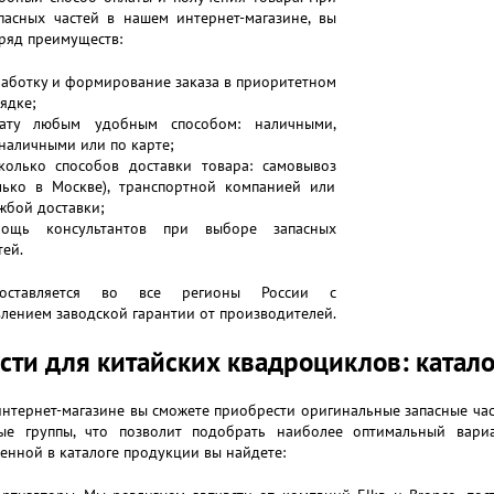
апасных частей в нашем интернет-магазине, вы
ряд преимуществ:
аботку и формирование заказа в приоритетном
ядке;
лату любым удобным способом: наличными,
наличными или по карте;
колько способов доставки товара: самовывоз
лько в Москве), транспортной компанией или
жбой доставки;
мощь консультантов при выборе запасных
тей.
оставляется во все регионы России с
лением заводской гарантии от производителей.
сти для китайских квадроциклов: катало
нтернет-магазине вы сможете приобрести оригинальные запасные ча
ые группы, что позволит подобрать наиболее оптимальный вариа
енной в каталоге продукции вы найдете: