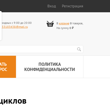
Вход
Регистрация
ыходных с 9:00 до 20:00
В
корзине
0
товаров
,
653183438@mail.ru
На сумму
0
₽
АТЬ
ПОЛИТИКА
РОС
КОНФИДЕНЦИАЛЬНОСТИ
оциклов