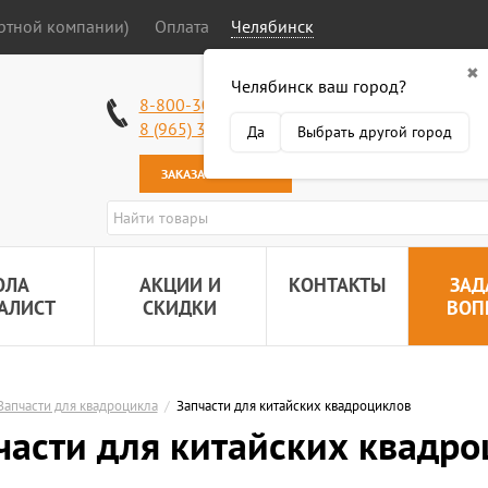
ортной компании)
Оплата
Челябинск
✖
Челябинск ваш город?
Работаем без в
8-800-301-50-58
Наша почта:
89
8 (965) 318-34-38
Да
Выбрать другой город
ЗАКАЗАТЬ ЗВОНОК
ОЛА
АКЦИИ И
КОНТАКТЫ
ЗАД
АЛИСТ
СКИДКИ
ВОП
Запчасти для квадроцикла
/
Запчасти для китайских квадроциклов
части для китайских квадр