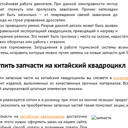
стойчивая работа двигателя. При данной неисправности мотор
ет глохнуть или пропускать зажигание. Причин неполадки
ет быть несколько — от повреждения свечей зажигания до
ода из строя управления дросселем.
ос приводного ремня. Разрыв данной детали может быть вызван
равильной эксплуатацией квадроцикла, приводящей к нагреву и
иранию резинки. Это может быть троганье с места на склоне, недостат
ких оборотах или работа с отвалом.
хое торможение. Затруднения в работе тормозной системы возн
темы, исправить которые можно путем замены на новые запчасти для 
упить запчасти на китайский квадроцикл
ти запасные части на китайские квадроциклы вы сможете в
интерне
ент изделий, выполненных из качественных прочных материалов. Вс
й альтернативой штатным элементам техники.
 реализуется оптом и в розницу, при этом на многие позиции предос
Сэкономить на приобретении запасных частей также помогают акции, 
апчасти на
китайские квадроциклы
достаточно
ля этого нужно оформить заказ на нашем сайте,
добный способ оплаты и получения товара. При