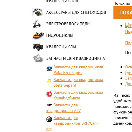
КВАДРОЦИКЛОВ
Поиск по
АКСЕССУАРЫ ДЛЯ СНЕГОХОДОВ
ЭЛЕКТРОВЕЛОСИПЕДЫ
Под
ГИДРОЦИКЛЫ
Под
КВАДРОЦИКЛЫ
Цен
ЗАПЧАСТИ ДЛЯ КВАДРОЦИКЛА
Запчасти для квадроцикла
Осн
Polaris/поларис
Где
Зап
Запчасти для квадроцикла
Доп
Stels Gepard
Запчасти для квадроцикла
Из всех
Yamaha/Ямаха
удобным
Запчасти для
надежно
квадроциклов ATV
функцион
Запчасти для
применен
квадроциклов BRP/Can-
дачников,
am