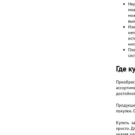
Неу
мож
мож
вых
Изн
неп
ист
низ
Пло
сис
Где к
Приобрес
ассортим
достойно
Продукция
покупки. 
Купить з
просто. Д
указав у