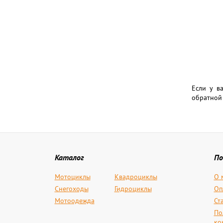
Если у в
обратной 
Каталог
По
Мотоциклы
Квадроциклы
О 
Снегоходы
Гидроциклы
Оп
Мотоодежда
Ст
По
ко