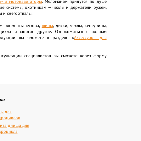
S- и мотонавигаторы
. Меломанам придутся по душе
ие системы, охотникам — чехлы и держатели ружей,
 и снегоотвалы.
м элементы кузова,
шины
, диски, чехлы, кенгурины,
цикла и многое другое. Ознакомиться с полным
одукции вы сможете в разделе «
Аксессуары для
онсультации специалистов вы сможете через форму
ии
ы для
дроциклов
ита днища для
дроцикла