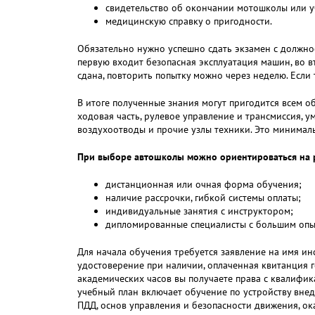
свидетельство об окончании мотошколы или уч
медицинскую справку о пригодности.
Обязательно нужно успешно сдать экзамен с должнос
первую входит безопасная эксплуатация машин, во в
сдана, повторить попытку можно через неделю. Если
В итоге полученные знания могут пригодится всем о
ходовая часть, рулевое управление и трансмиссия, у
воздухоотводы и прочие узлы техники. Это минимал
При выборе автошколы можно ориентироваться на р
дистанционная или очная форма обучения;
наличие рассрочки, гибкой системы оплаты;
индивидуальные занятия с инструктором;
дипломированные специалисты с большим опы
Для начала обучения требуется заявление на имя инс
удостоверение при наличии, оплаченная квитанция г
академических часов вы получаете права с квалифи
учебный план включает обучение по устройству внед
ПДД, основ управления и безопасности движения, о