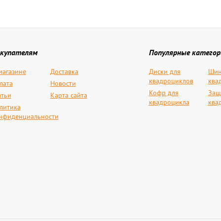
купателям
Популярные категор
магазине
Доставка
Диски для
Шин
квадроциклов
ква
лата
Новости
Кофр для
Защ
атьи
Карта сайта
квадроцикла
ква
литика
нфиденциальности