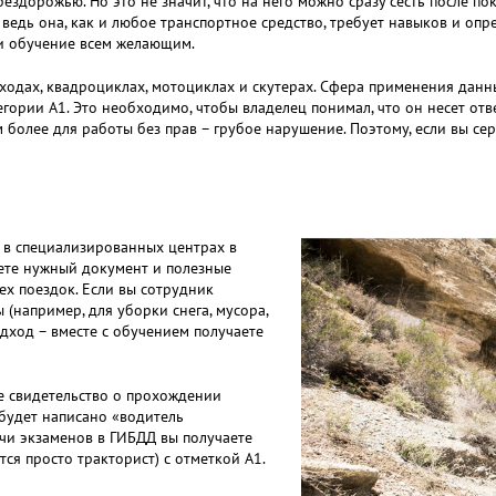
здорожью. Но это не значит, что на него можно сразу сесть после пок
ведь она, как и любое транспортное средство, требует навыков и опр
ти обучение всем желающим.
одах, квадроциклах, мотоциклах и скутерах. Сфера применения данн
ории А1. Это необходимо, чтобы владелец понимал, что он несет ответс
 более для работы без прав – грубое нарушение. Поэтому, если вы се
 в специализированных центрах в
аете нужный документ и полезные
ех поездок. Если вы сотрудник
(например, для уборки снега, мусора,
одход – вместе с обучением получаете
те свидетельство о прохождении
будет написано «водитель
чи экзаменов в ГИБДД вы получаете
ся просто тракторист) с отметкой А1.