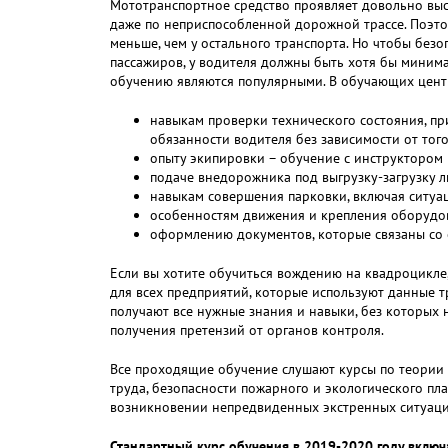
Мототранспортное средство проявляет довольно вы
даже по неприспособленной дорожной трассе. Поэто
меньше, чем у остального транспорта. Но чтобы безо
пассажиров, у водителя должны быть хотя бы минима
обучению являются популярными. В обучающих центр
навыкам проверки технического состояния, пр
обязанности водителя без зависимости от того
опыту экипировки – обучение с инструктором
подаче внедорожника под выгрузку-загрузку л
навыкам совершения парковки, включая ситуац
особенностям движения и крепления оборудов
оформлению документов, которые связаны со с
Если вы хотите обучиться вождению на квадроцикле,
для всех предприятий, которые используют данные т
получают все нужные знания и навыки, без которых
получения претензий от органов контроля.
Все проходящие обучение слушают курсы по теории 
труда, безопасности пожарного и экологического пл
возникновении непредвиденных экстренных ситуаци
Стандартный курс обучения в 2019-2020 году включ