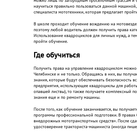
можно лишь по загородным проселочным трассам и бе
научиться правильно пользоваться данной машиной, 
специалиста мототехники, которая предлагает прой
В школе проходит обучение вождению на мотовездех
поэтому любой водитель должен получить права катег
Использование квадроциклов для личных нужд, а тем
пройти обучение.
Где обучиться
Получить права на управление квадроциклом можно
Челябинске и не только. Обращаясь в них, вы получ
знания, которые будут обеспечивать безопасность вс
предприятия, использующее квадроциклы для работы 
опавшей листвы), то также получаете комплексный п
знания еще и по ремонту машины.
После того, как обучение заканчивается, вы получае
программы профессиональной подготовки. В правах 
внедорожных мототранспортных средств». После сда
удостоверение тракториста-машиниста (иногда пишет