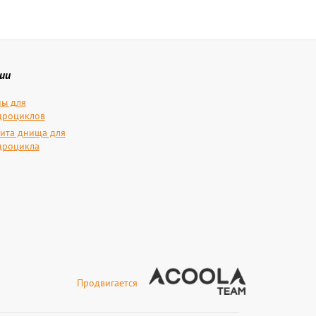
ии
ы для
дроциклов
ита днища для
дроцикла
Продвигается