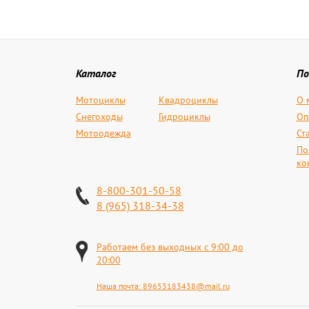
Каталог
По
Мотоциклы
Квадроциклы
О 
Снегоходы
Гидроциклы
Оп
Мотоодежда
Ст
По
ко
8-800-301-50-58
8 (965) 318-34-38
Работаем без выходных с 9:00 до
20:00
Наша почта:
89653183438@mail.ru