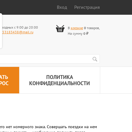
Вход
Регистрация
ыходных с 9:00 до 20:00
В
корзине
0
товаров
,
653183438@mail.ru
На сумму
0
₽
АТЬ
ПОЛИТИКА
РОС
КОНФИДЕНЦИАЛЬНОСТИ
его нет номерного знака. Совершать поездки на нем