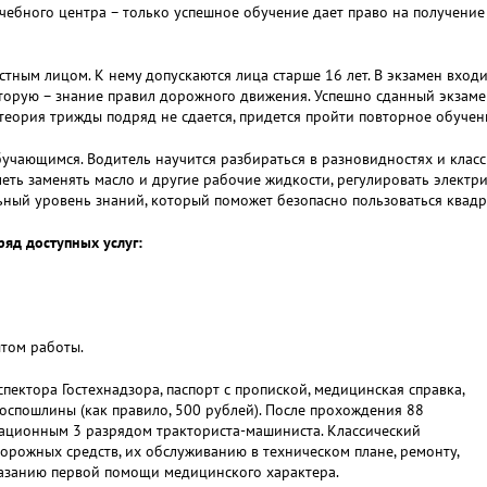
ебного центра – только успешное обучение дает право на получение
тным лицом. К нему допускаются лица старше 16 лет. В экзамен входи
торую – знание правил дорожного движения. Успешно сданный экзамен
 теория трижды подряд не сдается, придется пройти повторное обучен
бучающимся. Водитель научится разбираться в разновидностях и класс
меть заменять масло и другие рабочие жидкости, регулировать электри
ьный уровень знаний, который поможет безопасно пользоваться квад
яд доступных услуг:
том работы.
пектора Гостехнадзора, паспорт с пропиской, медицинская справка,
оспошлины (как правило, 500 рублей). После прохождения 88
кационным 3 разрядом тракториста-машиниста. Классический
орожных средств, их обслуживанию в техническом плане, ремонту,
казанию первой помощи медицинского характера.