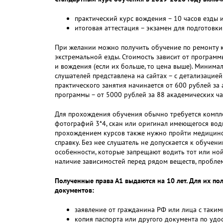
практический курс вождения – 10 часов езды и
итоговая аттестация – экзамен для подготовки
При желании можно получить обучение по ремонту к
экстремальной езды. Стоимость зависит от программ
и вождения (если их больше, то цена выше). Миним
слушателей представлена на сайтах – с детализацией
практического занятия начинается от 600 рублей за
программы – от 5000 рублей за 88 академических ча
Для прохождения обучения обычно требуется компле
фотографий 3*4, скан или оригинал имеющегося вод
прохождением курсов также нужно пройти медицинс
справку. Без нее слушатель не допускается к обучени
особенности, которые запрещают водить тот или ной
наличие зависимостей перед рядом веществ, проблем
Полученные права А1 выдаются на 10 лет. Для их по
документов:
заявление от гражданина РФ или лица с таким
копия паспорта или другого документа по удо