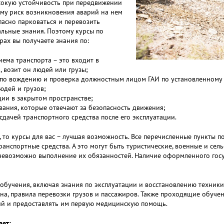
сокую устойчивость при передвижении
му риск возникновения аварий на нем
пасно парковаться и перевозить
льные знания. Поэтому курсы по
ах вы получаете знания по:
иема транспорта – это входит в
, возит он людей или грузы;
 по вождению и проверка должностным лицом ГАИ по установленному 
юдей и грузов;
ии в закрытом пространстве;
ания, которые отвечают за безопасность движения;
дачей транспортного средства после его эксплуатации.
 то курсы для вас – лучшая возможность. Все перечисленные пункты
ранспортные средства. А это могут быть туристические, военные и се
 невозможно выполнение их обязанностей. Наличие оформленного гос
обучения, включая знания по эксплуатации и восстановлению техники
ана, правила перевозки грузов и пассажиров. Также проходящие обуче
й и предоставлять им первую медицинскую помощь.
ает: