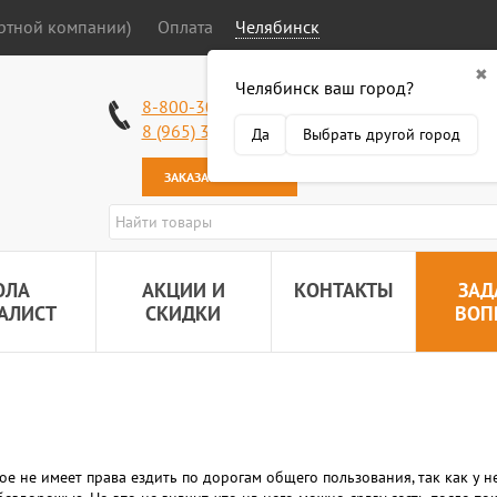
ортной компании)
Оплата
Челябинск
✖
Челябинск ваш город?
Работаем без в
8-800-301-50-58
Наша почта:
89
8 (965) 318-34-38
Да
Выбрать другой город
ЗАКАЗАТЬ ЗВОНОК
ОЛА
АКЦИИ И
КОНТАКТЫ
ЗАД
АЛИСТ
СКИДКИ
ВОП
е не имеет права ездить по дорогам общего пользования, так как у н