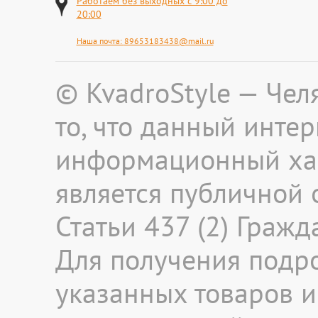
Работаем без выходных с 9:00 до
20:00
Наша почта:
89653183438@mail.ru
© KvadroStyle — Че
то, что данный инте
информационный хар
является публичной
Статьи 437 (2) Граж
Для получения подр
указанных товаров и 