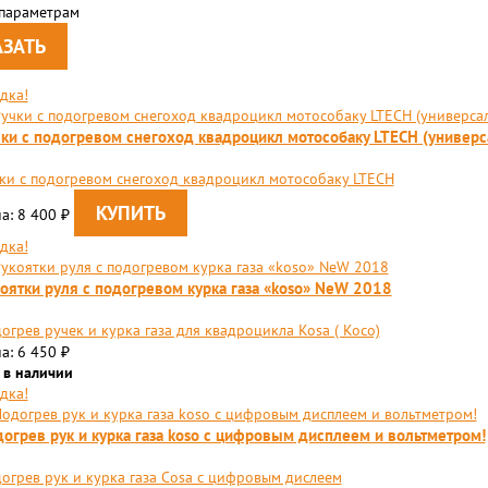
 параметрам
дка!
ки с подогревом снегоход квадроцикл мотособаку LTECH (универ
ки с подогревом снегоход квадроцикл мотособаку LTECH
а: 8 400
₽
дка!
оятки руля с подогревом курка газа «koso» NeW 2018
огрев ручек и курка газа для квадроцикла Kosa ( Косо)
а: 6 450
₽
 в наличии
дка!
огрев рук и курка газа koso с цифровым дисплеем и вольтметром!
огрев рук и курка газа Cosa с цифровым дислеем