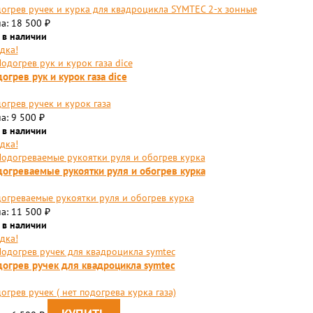
огрев ручек и курка для квадроцикла SYMTEC 2-х зонные
а: 18 500
₽
 в наличии
дка!
огрев рук и курок газа dice
огрев ручек и курок газа
а: 9 500
₽
 в наличии
дка!
огреваемые рукоятки руля и обогрев курка
огреваемые рукоятки руля и обогрев курка
а: 11 500
₽
 в наличии
дка!
огрев ручек для квадроцикла symtec
огрев ручек ( нет подогрева курка газа)