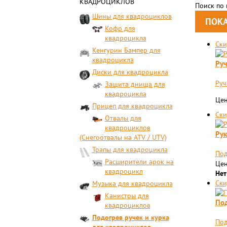
КВАДРОЦИКЛОВ
Поиск по
Шины для квадроциклов
Кофр для
квадроцикла
Ски
Кенгурин Бампер для
квадроцикла
Руч
Диски для квадроцикла
Руч
Защита днища для
квадроцикла
Цен
Прицеп для квадроцикла
Ски
Отвалы для
квадроциклов
Рук
(Снегоотвалы на ATV / UTV)
Трапы для квадроцикла
Под
Расширители арок на
Цен
квадроцикл
Нет
Ски
Музыка для квадроцикла
Канистры для
Под
квадроциклов
Подогрев ручек и курка
Под