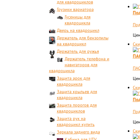
для квадроциклов
Грузики вариатора
Под
Гусеницы для
квадроцикла
Под
Дверь на квадроцикл
Цен
Держатель для бензопилы
на квадроцикл
Ски
Держатель для ружья
ПА
Держатель телефона и
навигаторов для
ПА
квадроцикла
Защита арок для
Цен
квадроцикла
Ски
Защита крыльев для
квадроцикла
Под
Защита порогов для
квадроциклов
Под
Защита рук на
Цен
квадроцикл купить
Ски
Зеркала заднего вида
Кабина для UTV