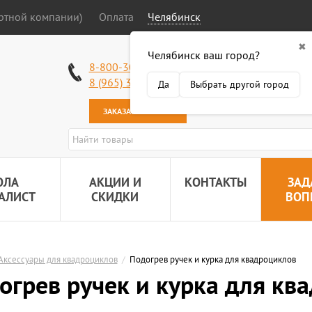
ортной компании)
Оплата
Челябинск
✖
Челябинск ваш город?
Работаем без в
8-800-301-50-58
Наша почта:
89
8 (965) 318-34-38
Да
Выбрать другой город
ЗАКАЗАТЬ ЗВОНОК
ОЛА
АКЦИИ И
КОНТАКТЫ
ЗАД
АЛИСТ
СКИДКИ
ВОП
Аксессуары для квадроциклов
/
Подогрев ручек и курка для квадроциклов
огрев ручек и курка для кв