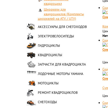
Цен
квадроцикл
Ски
Шноркели для
квадроциклов (Комплекты
Сум
шноркелей на ATV / UTV)
Кон
АКСЕССУАРЫ ДЛЯ СНЕГОХОДОВ
Цен
Нет
ЭЛЕКТРОВЕЛОСИПЕДЫ
Ски
ГИДРОЦИКЛЫ
Сум
КВАДРОЦИКЛЫ
Цен
ЗАПЧАСТИ ДЛЯ КВАДРОЦИКЛА
Ски
ЛОДОЧНЫЕ МОТОРЫ YAMAHA
Сум
МОТОЦИКЛЫ
Сум
РЕМОНТ КВАДРОЦИКЛОВ
Цен
СНЕГОХОДЫ
Ски