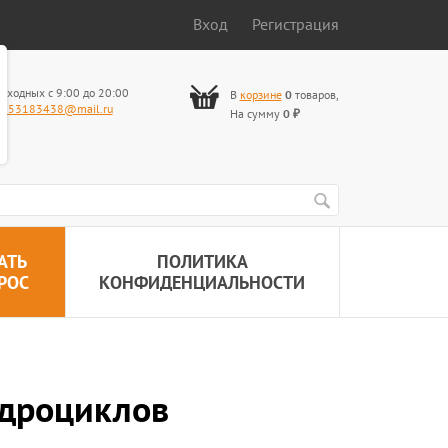
Вход
Регистрация
ыходных с 9:00 до 20:00
В
корзине
0
товаров
,
653183438@mail.ru
На сумму
0
₽
АТЬ
ПОЛИТИКА
РОС
КОНФИДЕНЦИАЛЬНОСТИ
адроциклов