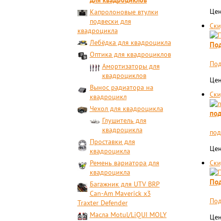
для квадроциклов
Цен
Капролоновые втулки
подвески для
Ски
квадроцикла
Лебёдка для квадроцикла
Под
Оптика для квадроциклов
Под
Амортизаторы для
квадроциклов
Цен
Вынос радиатора на
Ски
квадроцикл
Чехол для квадроцикла
под
Глушитель для
квадроцикла
под
Проставки для
Цен
квадроцикла
Ремень вариатора для
Ски
квадроцикла
Под
Багажник для UTV BRP
Can-Am Maverick x3
Под
Traxter Defender
Масла Motul/LiQUI MOLY
Цен