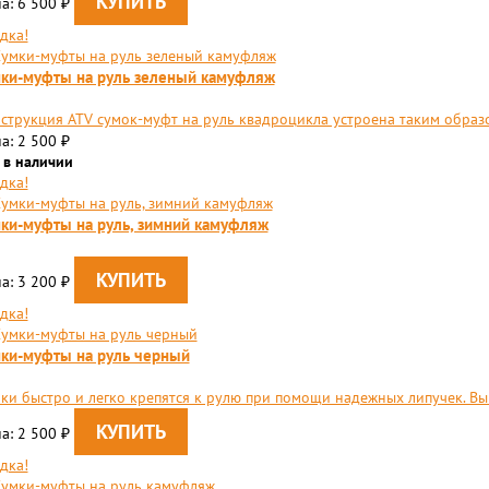
а: 6 500
₽
дка!
ки-муфты на руль зеленый камуфляж
струкция ATV сумок-муфт на руль квадроцикла устроена таким образом
а: 2 500
₽
 в наличии
дка!
ки-муфты на руль, зимний камуфляж
а: 3 200
₽
дка!
ки-муфты на руль черный
ки быстро и легко крепятся к рулю при помощи надежных липучек. Вы
а: 2 500
₽
дка!