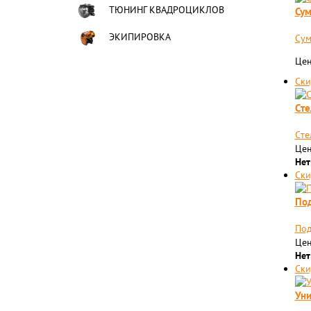
ТЮНИНГ КВАДРОЦИКЛОВ
Сум
ЭКИПИРОВКА
Сум
Цен
Ски
Cте
Cте
Цен
Нет
Ски
Под
Под
Цен
Нет
Ски
Уни