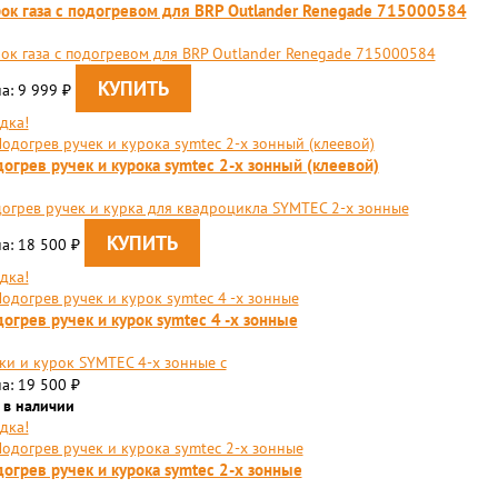
ок газа с подогревом для BRP Outlander Renegade 715000584
ок газа с подогревом для BRP Outlander Renegade 715000584
а: 9 999
₽
дка!
огрев ручек и курока symtec 2-х зонный (клеевой)
огрев ручек и курка для квадроцикла SYMTEC 2-х зонные
а: 18 500
₽
дка!
огрев ручек и курок symtec 4 -х зонные
ки и курок SYMTEC 4-х зонные с
а: 19 500
₽
 в наличии
дка!
огрев ручек и курока symtec 2-х зонные