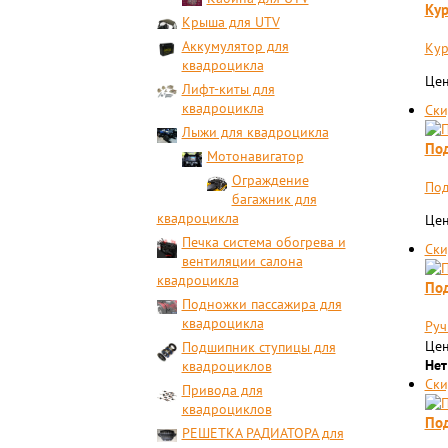
Кур
Крыша для UTV
Аккумулятор для
Кур
квадроцикла
Цен
Лифт-киты для
квадроцикла
Ски
Лыжи для квадроцикла
Под
Мотонавигатор
Ограждение
Под
багажник для
квадроцикла
Цен
Печка система обогрева и
Ски
вентиляции салона
квадроцикла
Под
Подножки пассажира для
квадроцикла
Руч
Цен
Подшипник ступицы для
Нет
квадроциклов
Ски
Привода для
квадроциклов
Под
РЕШЕТКА РАДИАТОРА для