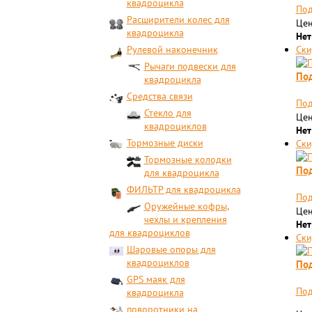
квадроцикла
Под
Расширители колес для
Цен
квадроцикла
Нет
Рулевой наконечник
Ски
Рычаги подвески для
Под
квадроцикла
Средства связи
Под
Стекло для
Цен
квадроциклов
Нет
Тормозные диски
Ски
Тормозные колодки
Под
для квадроцикла
ФИЛЬТР для квадроцикла
Под
Оружейные кофры,
Цен
чехлы и крепления
Нет
для квадроциклов
Ски
Шаровые опоры для
квадроциклов
Под
GPS маяк для
Под
квадроцикла
поворотники на