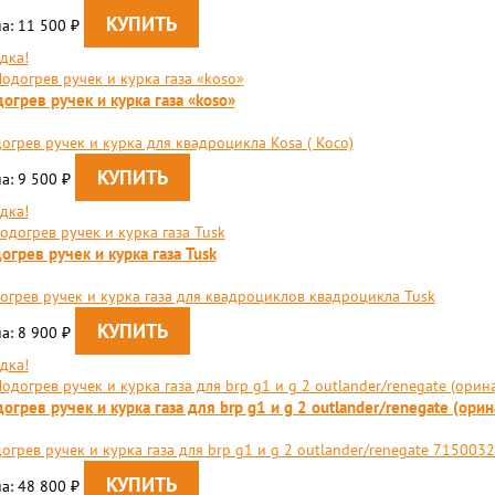
а: 11 500
₽
дка!
огрев ручек и курка газа «koso»
огрев ручек и курка для квадроцикла Kosa ( Косо)
а: 9 500
₽
дка!
огрев ручек и курка газа Tusk
огрев ручек и курка газа для квадроциклов квадроцикла Tusk
а: 8 900
₽
дка!
огрев ручек и курка газа для brp g1 и g 2 outlander/renegate (орин
огрев ручек и курка газа для brp g1 и g 2 outlander/renegate 715003
а: 48 800
₽