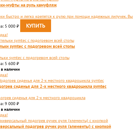
ки-муфты на руль камуфляж
ки быстро и легко крепятся к рулю при помощи надежных липучек. Вы
а: 5 000
₽
дка!
льки symtec с подогревом всей стопы
льки symtec с подогревом всей стопы
а: 5 600
₽
 в наличии
дка!
огрев сиденья для 2-х местного квадроцикла symtec
огрев сиденья для 2-х местного квадроцикла
а: 9 000
₽
 в наличии
дка!
версальный подогрев ручек руля (элементы) с кнопкой