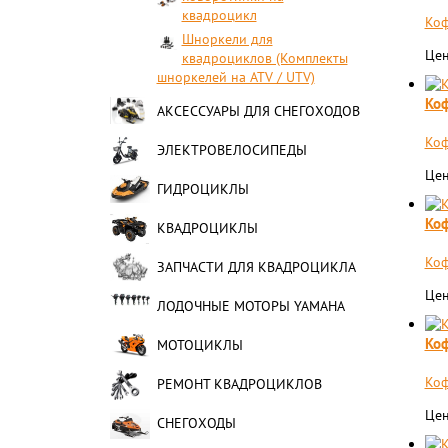
квадроцикл
Коф
Шноркели для
Цен
квадроциклов (Комплекты
шноркелей на ATV / UTV)
Коф
АКСЕССУАРЫ ДЛЯ СНЕГОХОДОВ
Коф
ЭЛЕКТРОВЕЛОСИПЕДЫ
Цен
ГИДРОЦИКЛЫ
Коф
КВАДРОЦИКЛЫ
Коф
ЗАПЧАСТИ ДЛЯ КВАДРОЦИКЛА
Цен
ЛОДОЧНЫЕ МОТОРЫ YAMAHA
Коф
МОТОЦИКЛЫ
Коф
РЕМОНТ КВАДРОЦИКЛОВ
Цен
СНЕГОХОДЫ