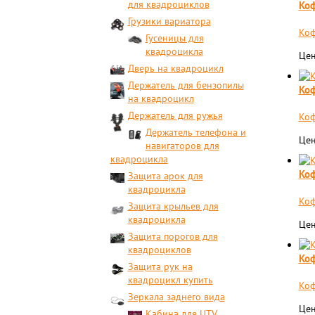
для квадроциклов
Коф
Грузики вариатора
Коф
Гусеницы для
квадроцикла
Цен
Дверь на квадроцикл
Держатель для бензопилы
Коф
на квадроцикл
Держатель для ружья
Коф
Держатель телефона и
Цен
навигаторов для
квадроцикла
Коф
Защита арок для
квадроцикла
Коф
Защита крыльев для
квадроцикла
Цен
Защита порогов для
квадроциклов
Коф
Защита рук на
квадроцикл купить
Коф
Зеркала заднего вида
Цен
Кабина для UTV