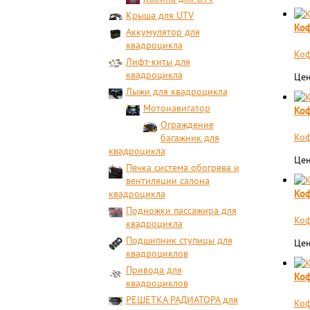
Крыша для UTV
Коф
Аккумулятор для
квадроцикла
Коф
Лифт-киты для
квадроцикла
Цен
Лыжи для квадроцикла
Мотонавигатор
Коф
Ограждение
Коф
багажник для
квадроцикла
Цен
Печка система обогрева и
вентиляции салона
Коф
квадроцикла
Подножки пассажира для
Коф
квадроцикла
Подшипник ступицы для
Цен
квадроциклов
Привода для
Коф
квадроциклов
РЕШЕТКА РАДИАТОРА для
​Ко