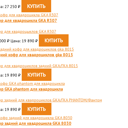
а: 27 250
₽
р для квадроцикла GKA R307
р для квадроцыклов GKA R307
 000
Цена: 19 890
₽
₽
ний кофр для квадроциклов gka 8015
р для квадроциклов задний GKA/ГКА 8015
а: 19 890
₽
р GKA phantom для квадроцикла
фр задний для квадроциклов GKA/ГКА PHANTOM/Фантом
а: 19 890
₽
р задний для квадроцикла GKA 8030