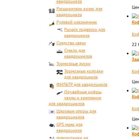
квадроцикла
Цен
Расширители колес для
квадроцикла
Коф
Рулевой наконечник
Рычаги подвески для
Коф
квадроцикла
Средства связи
22
Стекло для
квадроциклов
Зад
Тормозные диски
Тормозные колодки
Коф
для квадроцикла
Цен
ФИЛЬТР для квадроцикла
Оружейные кофры,
Коф
чехлы и крепления
для квадроциклов
​Ко
Шаровые опоры для
квадроциклов
Цен
GPS маяк для
квадроцикла
Коф
поворотники на