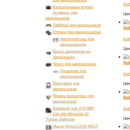
для квадроциклов
​Ко
Капролоновые втулки
подвески для
Цен
квадроцикла
Лебёдка для квадроцикла
Коф
Оптика для квадроциклов
Амортизаторы для
Коф
квадроциклов
Цен
Вынос радиатора на
квадроцикл
Коф
Чехол для квадроцикла
Глушитель для
Коф
квадроцикла
Проставки для
Цен
квадроцикла
Ремень вариатора для
Коф
квадроцикла
Багажник для UTV BRP
Коф
Can-Am Maverick x3
Цен
Traxter Defender
Масла Motul/LiQUI MOLY