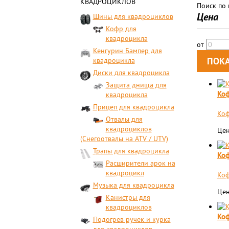
КВАДРОЦИКЛОВ
Поиск по
Цена
Шины для квадроциклов
Кофр для
квадроцикла
от
Кенгурин Бампер для
квадроцикла
Диски для квадроцикла
Защита днища для
Коф
квадроцикла
Прицеп для квадроцикла
Коф
Отвалы для
квадроциклов
Цен
(Снегоотвалы на ATV / UTV)
Трапы для квадроцикла
Коф
Расширители арок на
квадроцикл
​Ко
Музыка для квадроцикла
Цен
Канистры для
квадроциклов
Коф
Подогрев ручек и курка