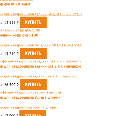
р gka 8020 smart
р для квадроциклов задний GKA/ГКА 8020 SMART
а: 13 995
₽
едний кофр gka 5100
р для квадроциклов передний GKA/ГКА GKA 5100
а: 15 210
₽
р для квадроцикла задний gka 2 K с сидушкой
р для квадроцикла задний gka 2 K с сидушкой
а: 26 500
₽
р для квадроцикла storm ( шторм)
р для квадроцикла Storm ( Шторм)
а: 17 500
₽