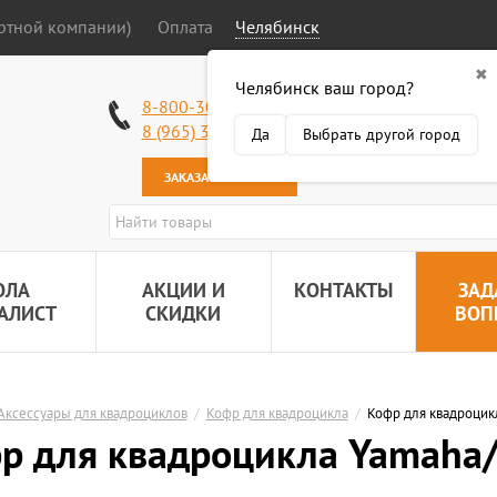
ортной компании)
Оплата
Челябинск
✖
Челябинск ваш город?
Работаем без в
8-800-301-50-58
Наша почта:
89
8 (965) 318-34-38
Да
Выбрать другой город
ЗАКАЗАТЬ ЗВОНОК
ОЛА
АКЦИИ И
КОНТАКТЫ
ЗАД
АЛИСТ
СКИДКИ
ВОП
Аксессуары для квадроциклов
/
Кофр для квадроцикла
/
Кофр для квадроцик
р для квадроцикла Yamaha