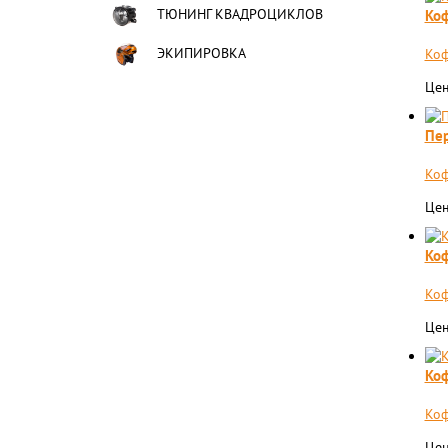
ТЮНИНГ КВАДРОЦИКЛОВ
Коф
ЭКИПИРОВКА
Коф
Цен
Пер
Коф
Цен
Коф
Коф
Цен
Коф
Коф
Цен