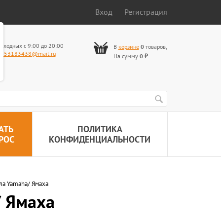
Вход
Регистрация
ыходных с 9:00 до 20:00
В
корзине
0
товаров
,
653183438@mail.ru
На сумму
0
₽
АТЬ
ПОЛИТИКА
РОС
КОНФИДЕНЦИАЛЬНОСТИ
ла Yamaha/ Ямаха
/ Ямаха