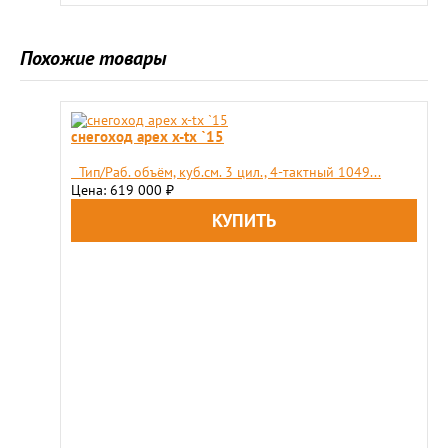
Похожие товары
снегоход apex x-tx `15
Тип/Раб. объём, куб.см. 3 цил., 4-тактный 1049...
Цена: 619 000
₽