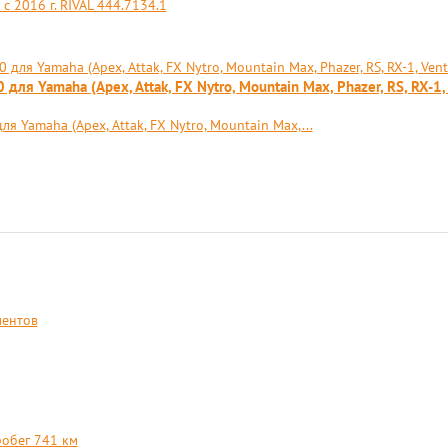
с 2016 г. RIVAL 444.7134.1
ля Yamaha (Apex, Attak, FX Nytro, Mountain Max, Phazer, RS, RX-1,
 Yamaha (Apex, Attak, FX Nytro, Mountain Max,...
ментов
робег 741 км