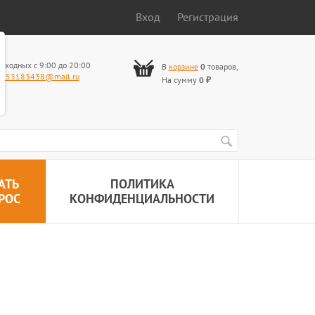
Вход
Регистрация
ыходных с 9:00 до 20:00
В
корзине
0
товаров
,
653183438@mail.ru
На сумму
0
₽
АТЬ
ПОЛИТИКА
РОС
КОНФИДЕНЦИАЛЬНОСТИ