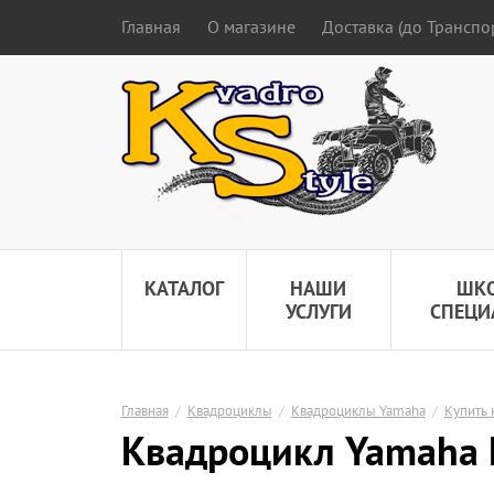
Главная
О магазине
Доставка (до Трансп
КАТАЛОГ
НАШИ
ШК
УСЛУГИ
СПЕЦИ
Главная
/
Квадроциклы
/
Квадроциклы Yamaha
/
Купить 
Квадроцикл Yamaha K