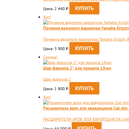
Цена: 2 440
₽
Хит!
Пружина ведомого вариатора Yamaha Grizzly,
Пружина ведомого вариатора Yamaha Grizzly, 
Цена: 3 900
₽
Скидка!
Шар фаркопа 2" для прицепа 18мм
Шар фаркопа 2
Цена: 1 800
₽
Хит!
Расширители арок для квадроцикла Can-Am Ma
РАСШИРИТЕЛИ АРОК ДЛЯ КВАДРОЦИКЛА CAN-AM M
Цена: 44 000
₽