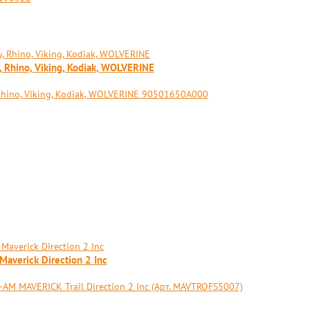
 Rhino, Viking, Kodiak, WOLVERINE
Rhino, Viking, Kodiak, WOLVERINE 90501650A000
verick Direction 2 Inс
AVERICK Trail Direction 2 Inс (Арт. MAVTROFS5007)