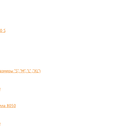
0 S
ы "S", "М", "L" ,"XL")
лла 8050