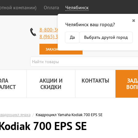
ортной компании)
Оплата
Челябинск
✖
Челябинск ваш город?
Работаем без в
8-800-301-50-58
Наша почта:
89
8 (965) 318-34-38
Да
Выбрать другой город
ЗАКАЗАТЬ ЗВОНОК
ОЛА
АКЦИИ И
КОНТАКТЫ
ЗАД
АЛИСТ
СКИДКИ
ВОП
квадроцикл ямаха
/
Квадроцикл Yamaha Kodiak 700 EPS SE
odiak 700 EPS SE