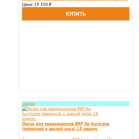
Цена: 19 350
₽
сделал
Диски для квадроциклов BRP itp hurricane
(передний и задний диск) 18 радиус