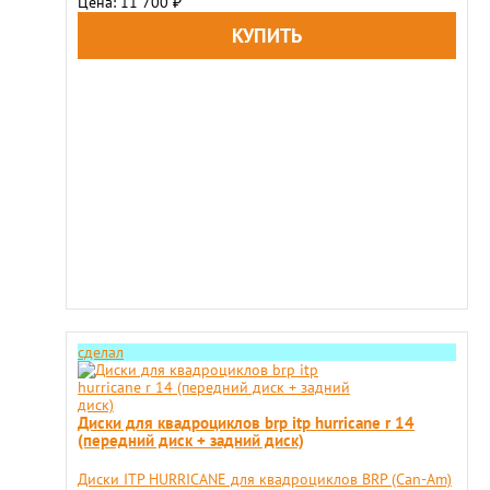
Цена: 11 700
₽
сделал
Диски для квадроциклов brp itp hurricane r 14
(передний диск + задний диск)
Диски ITP HURRICANE для квадроциклов BRP (Can-Am)