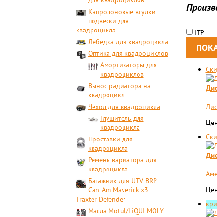
для квадроциклов
Произв
Капролоновые втулки
подвески для
квадроцикла
ITP
Лебёдка для квадроцикла
Оптика для квадроциклов
Амортизаторы для
Ски
квадроциклов
Вынос радиатора на
Дис
квадроцикл
Чехол для квадроцикла
Дис
Глушитель для
Цен
квадроцикла
Ски
Проставки для
квадроцикла
Дис
Ремень вариатора для
квадроцикла
Аме
Багажник для UTV BRP
Can-Am Maverick x3
Цен
Traxter Defender
кри
Масла Motul/LiQUI MOLY