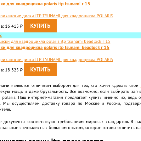
ки для квадроцикла polaris itp tsunami r 15
риканские диски ITP TSUNAMI для квадроцикла POLARIS
а: 16 415
₽
с
ки для квадроцикла polaris itp tsunami beadlock r 15
риканские диски ITP TSUNAMI для квадроцикла POLARIS
а: 18 325
₽
нами являются отличным выбором для тех, кто хочет сделать свой
екую мощь и даже брутальность. Все возможно, если выбирать запчас
 polaris. Наш интернет-магазин предлагает купить именно их, вед
м. Мы осуществляем доставку товара по Москве и России, подтвер
теля.
е документы соответствуют требованиям мировых стандартов. В нал
нальные специалисты с большим опытом, которые готовы ответить на