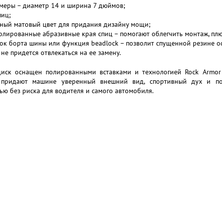
меры – диаметр 14 и ширина 7 дюймов;
пиц;
ный матовый цвет для придания дизайну мощи;
олированные абразивные края спиц – помогают облегчить монтаж, пл
ок борта шины или функция beadlock – позволит спущенной резине оста
 не придется отвлекаться на ее замену.
иск оснащен полированными вставками и технологией Rock Armor
 придают машине уверенный внешний вид, спортивный дух и по
ю без риска для водителя и самого автомобиля.