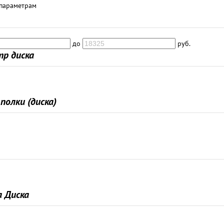
 параметрам
до
руб.
р диска
полки (диска)
 Диска