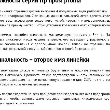
жности серии itp пром proma
линейка отрезных дисков включает 4 популярных вида разболтовки 
ов и квадроциклов. С помощью данных запчастей легко сделать свое
кого веса аксессуаров сохраняется устойчивость и маневренность, 
льное преимущество – отрицательный колесный вылет, который помога
лемент способен выдержать максимальную нагрузку в 544 кг. За
веса снижается масса машины в целом, что повышает управляемость
ли соскальзывания с дороги, даже мокрой, теперь не страшны. Так
 экстремальной езды, но заботящимся о своей безопасности.
нальность – второе имя линейки
льная серия дисков отличается брутальным и мощным внешним вид
 по максимуму. Прочность также подтверждена многочисленными и
тель даже дает на нее пожизненную гарантию (для США), так что есл
у бесплатно заменяет его новым.
 подтверждается на всех процессах производства, включая предпрода
нтген, чтобы выявить даже скрытые недостатки. Классическая с
ми характеристиками: