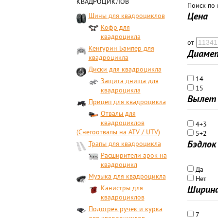
КВАДРОЦИКЛОВ
Поиск по
Цена
Шины для квадроциклов
Кофр для
квадроцикла
от
Кенгурин Бампер для
Диамет
квадроцикла
Диски для квадроцикла
14
Защита днища для
15
квадроцикла
Вылет 
Прицеп для квадроцикла
Отвалы для
квадроциклов
4+3
(Снегоотвалы на ATV / UTV)
5+2
Бэдлок
Трапы для квадроцикла
Расширители арок на
квадроцикл
Да
Музыка для квадроцикла
Нет
Ширина
Канистры для
квадроциклов
Подогрев ручек и курка
7