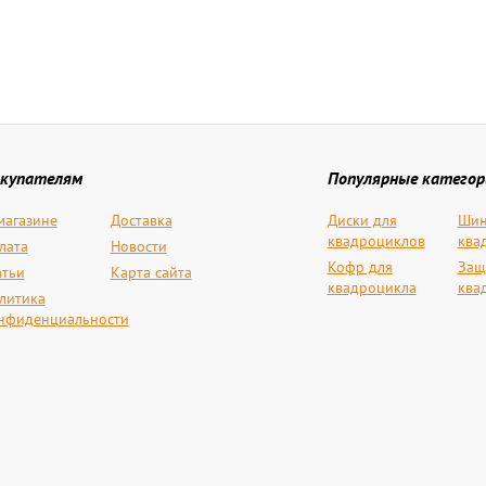
купателям
Популярные категор
магазине
Доставка
Диски для
Шин
квадроциклов
ква
лата
Новости
Кофр для
Защ
атьи
Карта сайта
квадроцикла
ква
литика
нфиденциальности