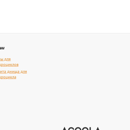
ии
ы для
дроциклов
ита днища для
дроцикла