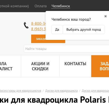
ортной компании)
Оплата
Челябинск
✖
Челябинск ваш город?
Работаем без в
8-800-301-50-58
Наша почта:
89
8 (965) 318-34-38
Да
Выбрать другой город
ЗАКАЗАТЬ ЗВОНОК
ОЛА
АКЦИИ И
КОНТАКТЫ
ЗАД
АЛИСТ
СКИДКИ
ВОП
Аксессуары для квадроциклов
/
Диски для квадроцикла
/
Диски для квадроци
ки для квадроцикла Polaris