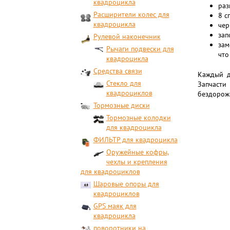
квадроцикла
раз
Расширители колес для
8 с
квадроцикла
чер
зап
Рулевой наконечник
зам
Рычаги подвески для
что
квадроцикла
Средства связи
Каждый д
Стекло для
Запчасти
квадроциклов
бездорожь
Тормозные диски
Тормозные колодки
для квадроцикла
ФИЛЬТР для квадроцикла
Оружейные кофры,
чехлы и крепления
для квадроциклов
Шаровые опоры для
квадроциклов
GPS маяк для
квадроцикла
поворотники на