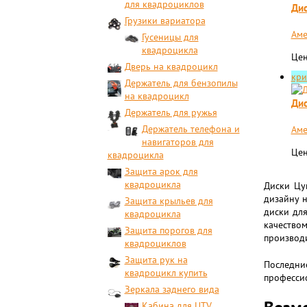
для квадроциклов
Дис
Грузики вариатора
Аме
Гусеницы для
квадроцикла
Цен
Дверь на квадроцикл
кри
Держатель для бензопилы
на квадроцикл
Дис
Держатель для ружья
Держатель телефона и
Аме
навигаторов для
Цен
квадроцикла
Защита арок для
квадроцикла
Диски Цу
дизайну н
Защита крыльев для
диски для
квадроцикла
качество
Защита порогов для
производи
квадроциклов
Защита рук на
Последни
квадроцикл купить
профессио
Зеркала заднего вида
Кабина для UTV