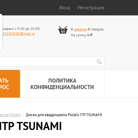
Вход
Регистрация
ыходных с 9:00 до 20:00
В
корзине
0
товаров
,
653183438@mail.ru
На сумму
0
₽
АТЬ
ПОЛИТИКА
РОС
КОНФИДЕНЦИАЛЬНОСТИ
клов Polaris
/
Диски для квадроцикла Polaris ITP TSUNAMI
 ITP TSUNAMI