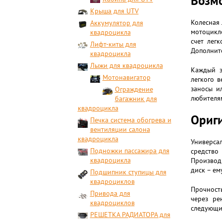
Возмо
Крыша для UTV
Колесная 
Аккумулятор для
мотоцикл
квадроцикла
счет лег
Лифт-киты для
Дополните
квадроцикла
Лыжи для квадроцикла
Каждый э
Мотонавигатор
легкого 
заносы и
Ограждение
любителям
багажник для
квадроцикла
Ориги
Печка система обогрева и
вентиляции салона
квадроцикла
Универса
Подножки пассажира для
средство
квадроцикла
Производи
диск – ем
Подшипник ступицы для
квадроциклов
Прочность
Привода для
через ре
квадроциклов
следующи
РЕШЕТКА РАДИАТОРА для