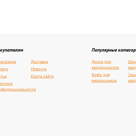
купателям
Популярные категор
магазине
Доставка
Диски для
Шин
квадроциклов
ква
лата
Новости
Кофр для
Защ
атьи
Карта сайта
квадроцикла
ква
литика
нфиденциальности