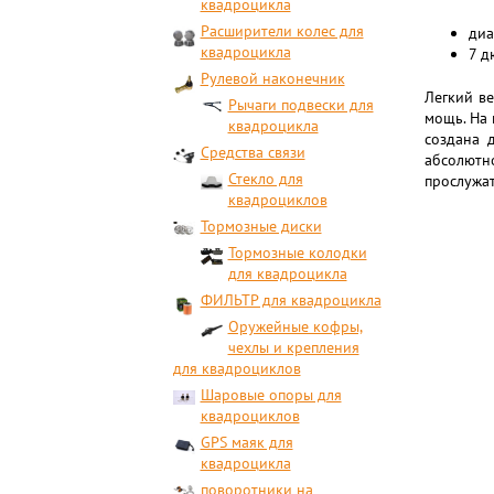
квадроцикла
Расширители колес для
диа
квадроцикла
7 д
Рулевой наконечник
Легкий ве
Рычаги подвески для
мощь. На 
квадроцикла
создана 
Средства связи
абсолютно
Стекло для
прослужат
квадроциклов
Тормозные диски
Тормозные колодки
для квадроцикла
ФИЛЬТР для квадроцикла
Оружейные кофры,
чехлы и крепления
для квадроциклов
Шаровые опоры для
квадроциклов
GPS маяк для
квадроцикла
поворотники на