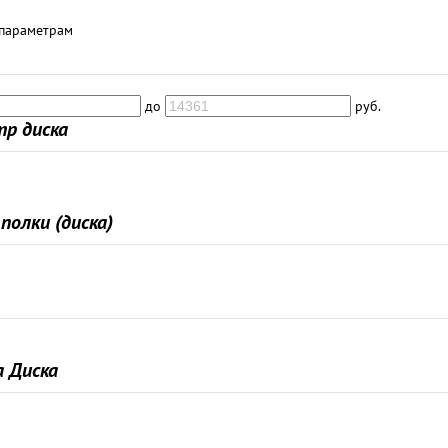
 параметрам
до
руб.
р диска
полки (диска)
 Диска