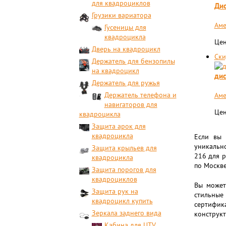
для квадроциклов
Дис
Грузики вариатора
Аме
Гусеницы для
квадроцикла
Цен
Дверь на квадроцикл
Ски
Держатель для бензопилы
на квадроцикл
дис
Держатель для ружья
Держатель телефона и
Аме
навигаторов для
Цен
квадроцикла
Защита арок для
квадроцикла
Если вы
уникально
Защита крыльев для
216 для p
квадроцикла
по Москве
Защита порогов для
квадроциклов
Вы может
Защита рук на
стильны
квадроцикл купить
сертифик
Зеркала заднего вида
конструкт
Кабина для UTV