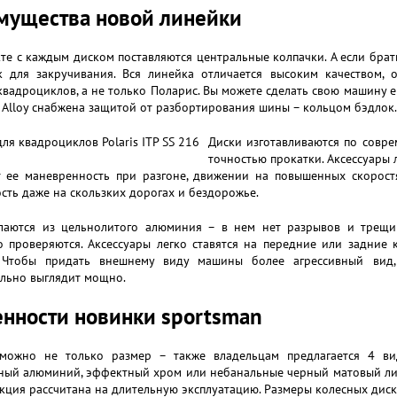
мущества новой линейки
те с каждым диском поставляются центральные колпачки. А если брать
к для закручивания. Вся линейка отличается высоким качеством, 
вадроциклов, а не только Поларис. Вы можете сделать свою машину ещ
6 Alloy снабжена защитой от разбортирования шины – кольцом бэдлок.
Диски изготавливаются по совре
точностью прокатки. Аксессуары л
т ее маневренность при разгоне, движении на повышенных скоростя
сть даже на скользких дорогах и бездорожье.
лаются из цельнолитого алюминия – в нем нет разрывов и трещин
о проверяются. Аксессуары легко ставятся на передние или задние 
 Чтобы придать внешнему виду машины более агрессивный вид
ельно выглядит мощно.
нности новинки sportsman
можно не только размер – также владельцам предлагается 4 ви
ый алюминий, эффектный хром или небанальные черный матовый либо
кция рассчитана на длительную эксплуатацию. Размеры колесных диск