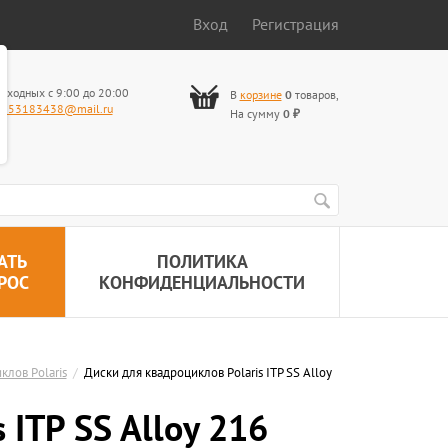
Вход
Регистрация
ыходных с 9:00 до 20:00
В
корзине
0
товаров
,
653183438@mail.ru
На сумму
0
₽
АТЬ
ПОЛИТИКА
РОС
КОНФИДЕНЦИАЛЬНОСТИ
клов Polaris
/
Диски для квадроциклов Polaris ITP SS Alloy
 ITP SS Alloy 216