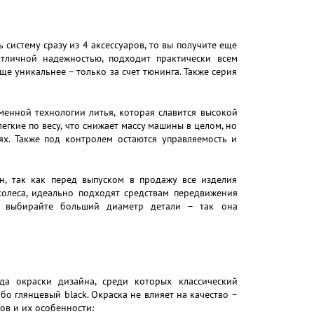
 систему сразу из 4 аксессуаров, то вы получите еще
отличной надежностью, подходит практически всем
е уникальнее – только за счет тюнинга. Также серия
менной технологии литья, которая славится высокой
егкие по весу, что снижает массу машины в целом, но
х. Также под контролем остаются управляемость и
, так как перед выпуском в продажу все изделия
колеса, идеально подходят средствам передвижения
, выбирайте больший диаметр детали – так она
да окраски дизайна, среди которых классический
 глянцевый black. Окраска не влияет на качество –
ов и их особенности: