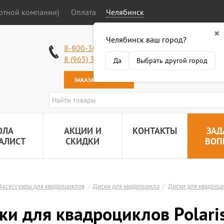
ортной компании)
Оплата
Челябинск
✖
Челябинск ваш город?
Работаем без в
8-800-301-50-58
Наша почта:
89
8 (965) 318-34-38
Да
Выбрать другой город
ЗАКАЗАТЬ ЗВОНОК
ОЛА
АКЦИИ И
КОНТАКТЫ
ЗАД
АЛИСТ
СКИДКИ
ВОП
Аксессуары для квадроциклов
/
Диски для квадроцикла
/
Диски для квадроци
ки для квадроциклов Polaris