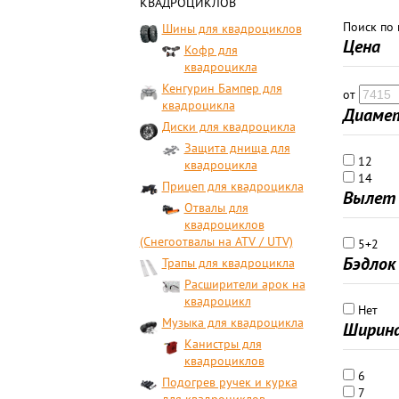
КВАДРОЦИКЛОВ
Поиск по
Шины для квадроциклов
Цена
Кофр для
квадроцикла
Кенгурин Бампер для
от
квадроцикла
Диамет
Диски для квадроцикла
Защита днища для
12
квадроцикла
14
Прицеп для квадроцикла
Вылет 
Отвалы для
квадроциклов
(Снегоотвалы на ATV / UTV)
5+2
Бэдлок
Трапы для квадроцикла
Расширители арок на
квадроцикл
Нет
Музыка для квадроцикла
Ширина
Канистры для
квадроциклов
6
Подогрев ручек и курка
7