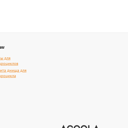
ии
ы для
дроциклов
ита днища для
дроцикла