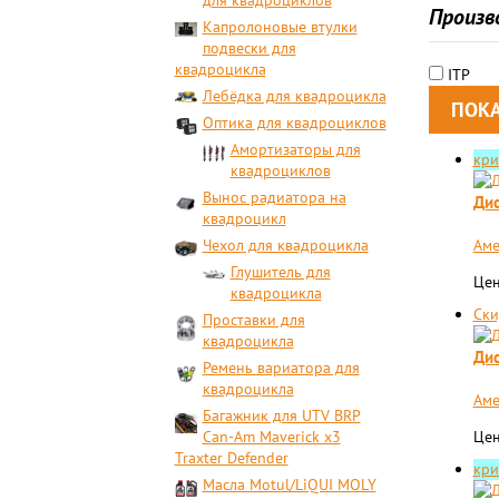
для квадроциклов
Произв
Капролоновые втулки
подвески для
квадроцикла
ITP
Лебёдка для квадроцикла
Оптика для квадроциклов
Амортизаторы для
кри
квадроциклов
Вынос радиатора на
Дис
квадроцикл
Чехол для квадроцикла
Аме
Глушитель для
Цен
квадроцикла
Ски
Проставки для
квадроцикла
Дис
Ремень вариатора для
квадроцикла
Аме
Багажник для UTV BRP
Can-Am Maverick x3
Цен
Traxter Defender
кри
Масла Motul/LiQUI MOLY