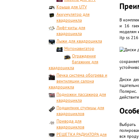
Преи
Крыша для UTV
Аккумулятор для
В комплек
квадроцикла
и 16 гае
Лифт-киты для
моделям к
квадроцикла
itp ss 21
Лыжи для квадроцикла
Мотонавигатор
Ограждение
сохраняе
багажник для
устойчиво
квадроцикла
Печка система обогрева и
Диски де
вентиляции салона
тщательн
квадроцикла
Полярис.
Подножки пассажира для
действит
квадроцикла
Подшипник ступицы для
Особе
квадроциклов
Привода для
Выбрать 
квадроциклов
полирован
РЕШЕТКА РАДИАТОРА для
вся проду