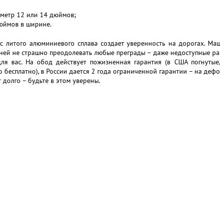
метр 12 или 14 дюймов;
юймов в ширине.
с литого алюминиевого сплава создает уверенность на дорогах. Ма
ней не страшно преодолевать любые преграды – даже недоступные ран
для вас. На обод действует пожизненная гарантия (в США погнуты
 бесплатно), в России дается 2 года ограниченной гарантии – на деф
 долго – будьте в этом уверены.