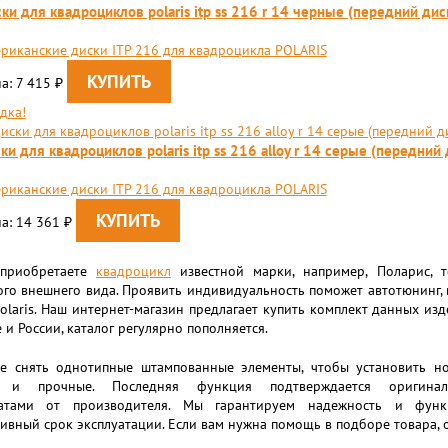
ки для квадроциклов polaris itp ss 216 r 14 черные (передний дис
риканские диски ITP 216 для квадроцикла POLARIS
а: 7 415
₽
дка!
ки для квадроциклов polaris itp ss 216 alloy r 14 серые (передний 
риканские диски ITP 216 для квадроцикла POLARIS
а: 14 361
₽
 приобретаете
квадроцикл
известной марки, например, Поларис, 
го внешнего вида. Проявить индивидуальность поможет автотюнинг, в 
olaris. Наш интернет-магазин предлагает купить комплект данных из
 и России, каталог регулярно пополняется.
е снять однотипные штампованные элементы, чтобы установить н
е и прочные. Последняя функция подтверждается оригинал
атами от производителя. Мы гарантируем надежность и функц
ивный срок эксплуатации. Если вам нужна помощь в подборе товара,