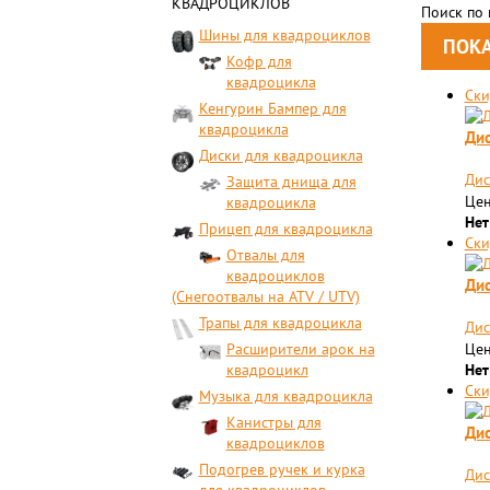
КВАДРОЦИКЛОВ
Поиск по
Шины для квадроциклов
Кофр для
квадроцикла
Ски
Кенгурин Бампер для
квадроцикла
Дис
Диски для квадроцикла
Дис
Защита днища для
Цен
квадроцикла
Нет
Прицеп для квадроцикла
Ски
Отвалы для
квадроциклов
Дис
(Снегоотвалы на ATV / UTV)
Трапы для квадроцикла
Дис
Расширители арок на
Цен
квадроцикл
Нет
Ски
Музыка для квадроцикла
Канистры для
Дис
квадроциклов
Подогрев ручек и курка
Дис