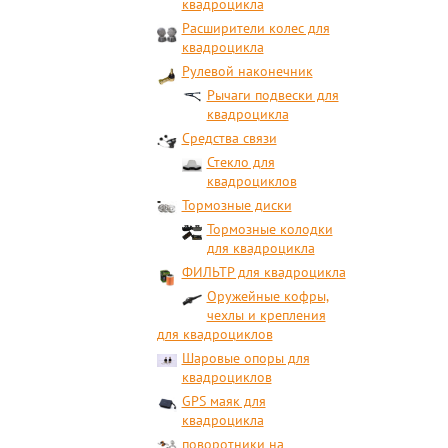
квадроцикла
Расширители колес для
квадроцикла
Рулевой наконечник
Рычаги подвески для
квадроцикла
Средства связи
Стекло для
квадроциклов
Тормозные диски
Тормозные колодки
для квадроцикла
ФИЛЬТР для квадроцикла
Оружейные кофры,
чехлы и крепления
для квадроциклов
Шаровые опоры для
квадроциклов
GPS маяк для
квадроцикла
поворотники на