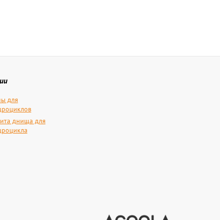
ии
ы для
дроциклов
ита днища для
дроцикла