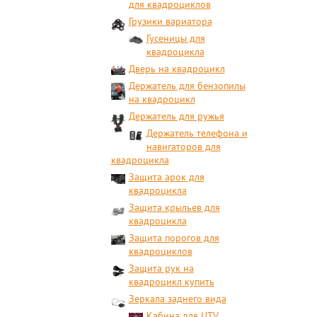
для квадроциклов
Грузики вариатора
Гусеницы для
квадроцикла
Дверь на квадроцикл
Держатель для бензопилы
на квадроцикл
Держатель для ружья
Держатель телефона и
навигаторов для
квадроцикла
Защита арок для
квадроцикла
Защита крыльев для
квадроцикла
Защита порогов для
квадроциклов
Защита рук на
квадроцикл купить
Зеркала заднего вида
Кабина для UTV