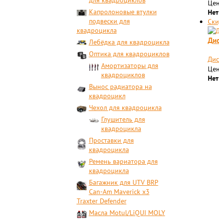
для квадроциклов
Цен
Капролоновые втулки
Нет
подвески для
Ски
квадроцикла
Дис
Лебёдка для квадроцикла
Оптика для квадроциклов
Дис
Амортизаторы для
Цен
квадроциклов
Нет
Вынос радиатора на
квадроцикл
Чехол для квадроцикла
Глушитель для
квадроцикла
Проставки для
квадроцикла
Ремень вариатора для
квадроцикла
Багажник для UTV BRP
Can-Am Maverick x3
Traxter Defender
Масла Motul/LiQUI MOLY