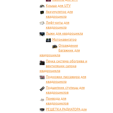
Крыша для UTV
Аккумулятор для
квадроцикла
Лифт-киты для
квадроцикла
Лыжи для квадроцикла
Мотонавигатор
Ограждение
багажник для
квадроцикла
Печка система обогрева и
вентиляции салона
квадроцикла
Подножки пассажира для
квадроцикла
Подшипник ступицы для
квадроциклов
Привода для
квадроциклов
РЕШЕТКА РАДИАТОРА для