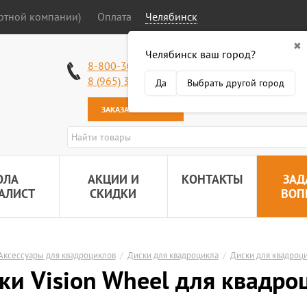
ортной компании)
Оплата
Челябинск
✖
Челябинск ваш город?
Работаем без в
8-800-301-50-58
Наша почта:
89
8 (965) 318-34-38
Да
Выбрать другой город
ЗАКАЗАТЬ ЗВОНОК
ОЛА
АКЦИИ И
КОНТАКТЫ
ЗАД
АЛИСТ
СКИДКИ
ВОП
Аксессуары для квадроциклов
/
Диски для квадроцикла
/
Диски для квадроци
ки Vision Wheel для квадроц