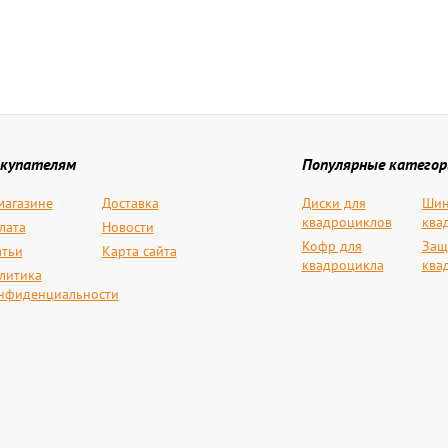
купателям
Популярные категор
магазине
Доставка
Диски для
Шин
квадроциклов
ква
лата
Новости
Кофр для
Защ
атьи
Карта сайта
квадроцикла
ква
литика
нфиденциальности