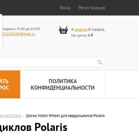
Вход
Регистрация
ыходных с 9:00 до 20:00
В
корзине
0
товаров
,
653183438@mail.ru
На сумму
0
₽
АТЬ
ПОЛИТИКА
РОС
КОНФИДЕНЦИАЛЬНОСТИ
клов Polaris
/
Диски Vision Wheel для квадроциклов Polaris
иклов Polaris