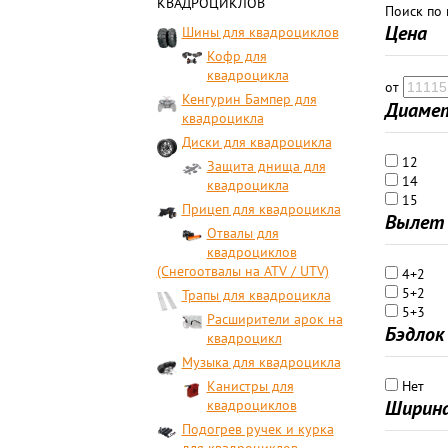
КВАДРОЦИКЛОВ
Поиск по
Цена
Шины для квадроциклов
Кофр для
квадроцикла
от
Кенгурин Бампер для
Диамет
квадроцикла
Диски для квадроцикла
12
Защита днища для
14
квадроцикла
15
Прицеп для квадроцикла
Вылет 
Отвалы для
квадроциклов
(Снегоотвалы на ATV / UTV)
4+2
5+2
Трапы для квадроцикла
5+3
Расширители арок на
Бэдлок
квадроцикл
Музыка для квадроцикла
Канистры для
Нет
Ширина
квадроциклов
Подогрев ручек и курка