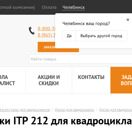
ортной компании)
Оплата
Челябинск
✖
Челябинск ваш город?
Работаем без в
8-800-301-50-58
Наша почта:
89
8 (965) 318-34-38
Да
Выбрать другой город
ЗАКАЗАТЬ ЗВОНОК
ОЛА
АКЦИИ И
КОНТАКТЫ
ЗАД
АЛИСТ
СКИДКИ
ВОП
Аксессуары для квадроциклов
/
Диски для квадроцикла
/
Диски для квадроци
ки ITP 212 для квадроцикла 