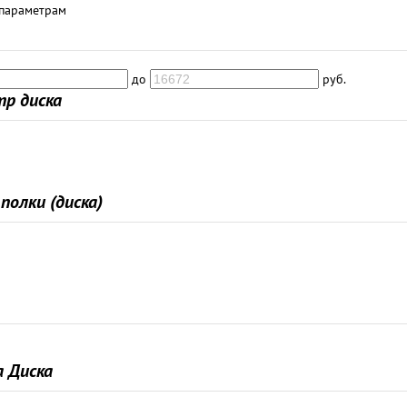
 параметрам
до
руб.
р диска
полки (диска)
 Диска