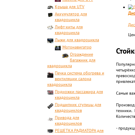
Крыша для UTV
Дис
Аккумулятор для
квадроцикла
Дис
Лифт-киты для
квадроцикла
Цен
Лыжи для квадроцикла
Мотонавигатор
Стойк
Ограждение
багажник для
Популярны
квадроцикла
четырёхко
Печка система обогрева и
превосход
вентиляции салона
привлекат
квадроцикла
Подножки пассажира для
Самые ва
квадроцикла
Подшипник ступицы для
Производ
квадроциклов
техники.
Количеств
Привода для
квадроциклов
- продукц
РЕШЕТКА РАДИАТОРА для