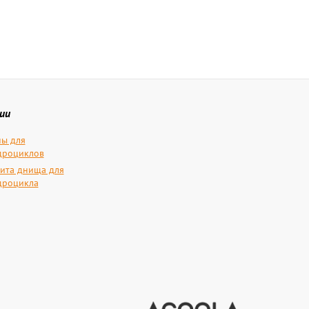
ии
ы для
дроциклов
ита днища для
дроцикла