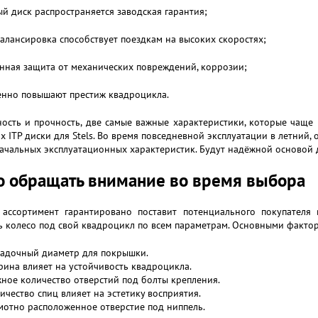
ый диск распространяется заводская гарантия;
балансировка способствует поездкам на высоких скоростях;
енная защита от механических повреждений, коррозии;
енно повышают престиж квадроцикла.
ость и прочность, две самые важные характеристики, которые чаще
 ITP диски для Stels. Во время повседневной эксплуатации в летний, 
ачальных эксплуатационных характеристик. Будут надёжной основой д
о обращать внимание во время выбора
ассортимент гарантировано поставит потенциального покупателя 
 колесо под свой квадроцикл по всем параметрам. Основными факто
адочный диаметр для покрышки.
ина влияет на устойчивость квадроцикла.
ное количество отверстий под болты крепления.
ичество спиц влияет на эстетику восприятия.
мотно расположенное отверстие под ниппель.