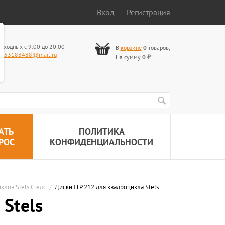
Вход
Регистрация
ыходных с 9:00 до 20:00
В
корзине
0
товаров
,
653183438@mail.ru
На сумму
0
₽
АТЬ
ПОЛИТИКА
РОС
КОНФИДЕНЦИАЛЬНОСТИ
клов Stels Стелс
/
Диски ITP 212 для квадроцикла Stels
Stels