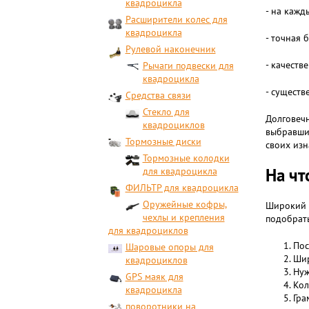
квадроцикла
- на кажд
Расширители колес для
квадроцикла
- точная 
Рулевой наконечник
- качеств
Рычаги подвески для
квадроцикла
- существ
Средства связи
Стекло для
Долговечн
квадроциклов
выбравших
Тормозные диски
своих изн
Тормозные колодки
На чт
для квадроцикла
ФИЛЬТР для квадроцикла
Оружейные кофры,
Широкий 
чехлы и крепления
подобрать
для квадроциклов
Пос
Шаровые опоры для
Шир
квадроциклов
Нуж
GPS маяк для
Кол
квадроцикла
Гра
поворотники на