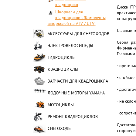
квадроцикл
Диски ITP
Шноркели для
практиче
квадроциклов (Комплекты
кг нагруз
шноркелей на ATV / UTV)
Главные т
АКСЕССУАРЫ ДЛЯ СНЕГОХОДОВ
Серия ра
ЭЛЕКТРОВЕЛОСИПЕДЫ
Фирменн
Главными 
ГИДРОЦИКЛЫ
- оригин
КВАДРОЦИКЛЫ
- стойкое
ЗАПЧАСТИ ДЛЯ КВАДРОЦИКЛА
- достато
ЛОДОЧНЫЕ МОТОРЫ YAMAHA
- не скло
МОТОЦИКЛЫ
- сопроти
РЕМОНТ КВАДРОЦИКЛОВ
Достаточн
СНЕГОХОДЫ
сторону и