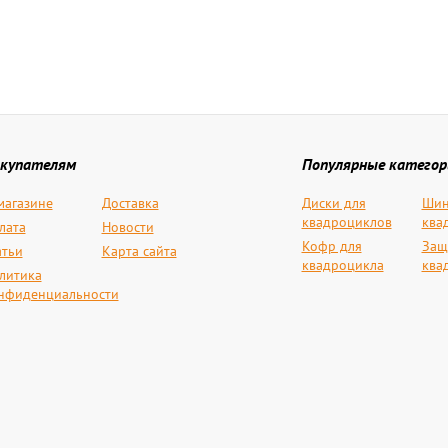
купателям
Популярные категор
магазине
Доставка
Диски для
Шин
квадроциклов
ква
лата
Новости
Кофр для
Защ
атьи
Карта сайта
квадроцикла
ква
литика
нфиденциальности