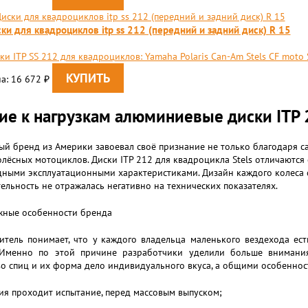
ки для квадроциклов itp ss 212 (передний и задний диск) R 15
ки ITP SS 212 для квадроциклов: Yamaha Polaris Can-Am Stels CF moto
а: 16 672
₽
ие к нагрузкам алюминиевые диски ITP 
й бренд из Америки завоевал своё признание не только благодаря с
лёсных мотоциклов. Диски ITP 212 для квадроцикла Stels отличаютс
ными эксплуатационными характеристиками. Дизайн каждого колеса 
ельность не отражалась негативно на технических показателях.
жные особенности бренда
итель понимает, что у каждого владельца маленького вездехода ест
 Именно по этой причине разработчики уделили больше внимани
о спиц и их форма дело индивидуального вкуса, а общими особеннос
ия проходит испытание, перед массовым выпуском;