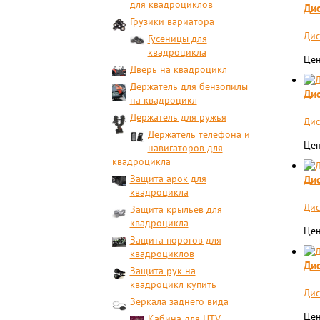
для квадроциклов
Дис
Грузики вариатора
Дис
Гусеницы для
квадроцикла
Цен
Дверь на квадроцикл
Держатель для бензопилы
Дис
на квадроцикл
Держатель для ружья
Дис
Держатель телефона и
Цен
навигаторов для
квадроцикла
Защита арок для
Дис
квадроцикла
Дис
Защита крыльев для
квадроцикла
Цен
Защита порогов для
квадроциклов
Дис
Защита рук на
квадроцикл купить
Дис
Зеркала заднего вида
Цен
Кабина для UTV