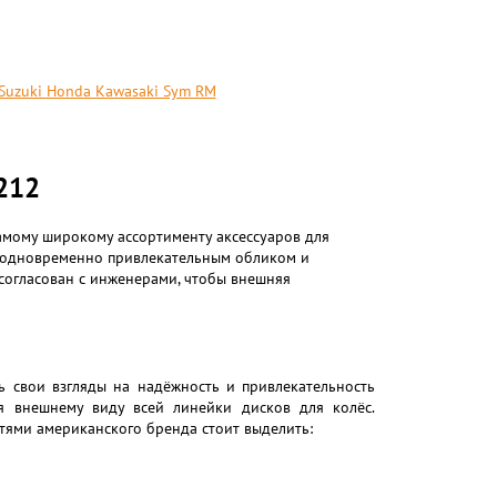
 Suzuki Honda Kawasaki Sym RM
212
амому широкому ассортименту аксессуаров для
я одновременно привлекательным обликом и
согласован с инженерами, чтобы внешняя
ь свои взгляды на надёжность и привлекательность
я внешнему виду всей линейки дисков для колёс.
тями американского бренда стоит выделить: