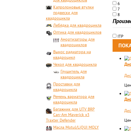
для квадроциклов
6
Капролоновые втулки
7
подвески для
8
квадроцикла
Произв
Лебёдка для квадроцикла
Оптика для квадроциклов
ITP
Амортизаторы для
квадроциклов
Вынос радиатора на
квадроцикл
Дис
Чехол для квадроцикла
Глушитель для
Дис
квадроцикла
Проставки для
Цен
квадроцикла
Ремень вариатора для
Дис
квадроцикла
Багажник для UTV BRP
Дис
Can-Am Maverick x3
Traxter Defender
Цен
Масла Motul/LiQUI MOLY