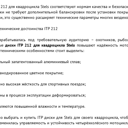
 212 для квадроцикла Stels соответствуют нормам качества и безопас
ски не требуют дополнительной балансировки после установки покры
ки, это существенно расширяет технические параметры многих вездехо
ехнические достоинства ITP 212
зрабатывалась под требовательную аудиторию – охотников, рыбол
ые
диски ITP 212 для квадроцикла Stels
повышают надёжность мото
техническими особенностями стоит выделить:
альный запатентованный алюминиевый сплав;
 анодированное цветное покрытие;
чно высокая жёсткость для спортивных поездок;
нны в процессе эксплуатации деформироваться;
вляются повышенной влажности и температуре.
о выбрать и купить ITP диски для Stels для своего квадроцикла, что
зменилась управляемость и устойчивость четырёхколёсного мотоцикла