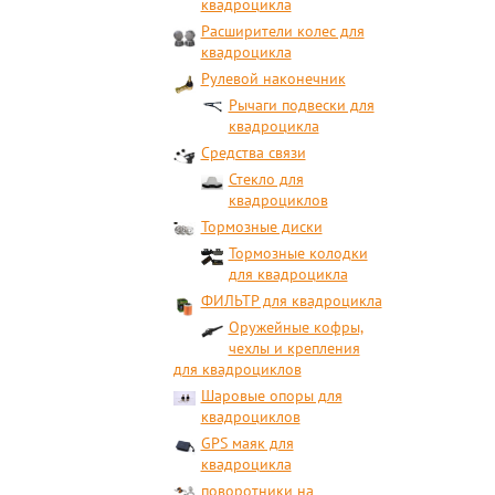
квадроцикла
Расширители колес для
квадроцикла
Рулевой наконечник
Рычаги подвески для
квадроцикла
Средства связи
Стекло для
квадроциклов
Тормозные диски
Тормозные колодки
для квадроцикла
ФИЛЬТР для квадроцикла
Оружейные кофры,
чехлы и крепления
для квадроциклов
Шаровые опоры для
квадроциклов
GPS маяк для
квадроцикла
поворотники на