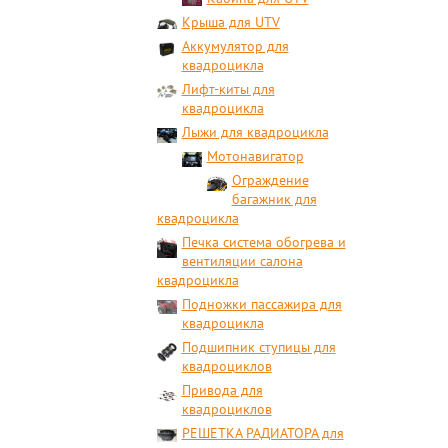
Крыша для UTV
Аккумулятор для
квадроцикла
Лифт-киты для
квадроцикла
Лыжи для квадроцикла
Мотонавигатор
Ограждение
багажник для
квадроцикла
Печка система обогрева и
вентиляции салона
квадроцикла
Подножки пассажира для
квадроцикла
Подшипник ступицы для
квадроциклов
Привода для
квадроциклов
РЕШЕТКА РАДИАТОРА для