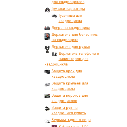
для квадроциклов
Грузики вариатора
Гусеницы для
квадроцикла
Дверь на квадроцикл
Держатель для бензопилы
на квадроцикл
Держатель для ружья
Держатель телефона и
навигаторов для
квадроцикла
Защита арок для
квадроцикла
Защита крыльев для
квадроцикла
Защита порогов для
квадроциклов
Защита рук на
квадроцикл купить
Зеркала заднего вида
Кабина для UTV