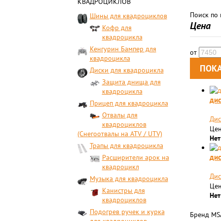
КВАДРОЦИКЛОВ
Поиск по
Шины для квадроциклов
Цена
Кофр для
квадроцикла
Кенгурин Бампер для
от
квадроцикла
Диски для квадроцикла
Защита днища для
квадроцикла
дис
Прицеп для квадроцикла
Отвалы для
Дис
квадроциклов
Цен
(Снегоотвалы на ATV / UTV)
Нет
Трапы для квадроцикла
дис
Расширители арок на
квадроцикл
Дис
Музыка для квадроцикла
Цен
Канистры для
Нет
квадроциклов
Подогрев ручек и курка
Бренд MSA