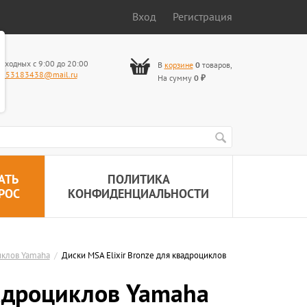
Вход
Регистрация
ыходных с 9:00 до 20:00
В
корзине
0
товаров
,
653183438@mail.ru
На сумму
0
₽
АТЬ
ПОЛИТИКА
РОС
КОНФИДЕНЦИАЛЬНОСТИ
иклов Yamaha
/
Диски MSA Elixir Bronze для квадроциклов
вадроциклов Yamaha