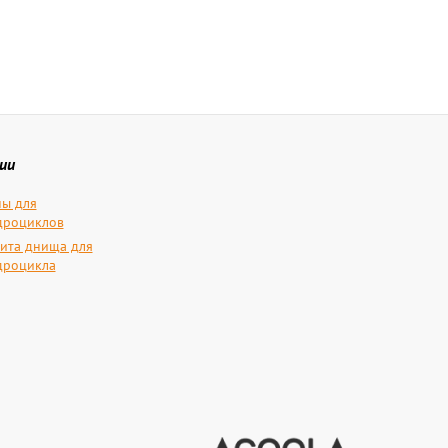
ии
ы для
дроциклов
ита днища для
дроцикла