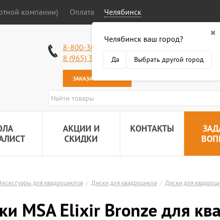
ортной компании)
Оплата
Челябинск
✖
Челябинск ваш город?
Работаем без в
8-800-301-50-58
Наша почта:
89
8 (965) 318-34-38
Да
Выбрать другой город
ЗАКАЗАТЬ ЗВОНОК
ОЛА
АКЦИИ И
КОНТАКТЫ
ЗАД
АЛИСТ
СКИДКИ
ВОП
Аксессуары для квадроциклов
/
Диски для квадроцикла
/
Диски для квадроц
ки MSA Elixir Bronze для к