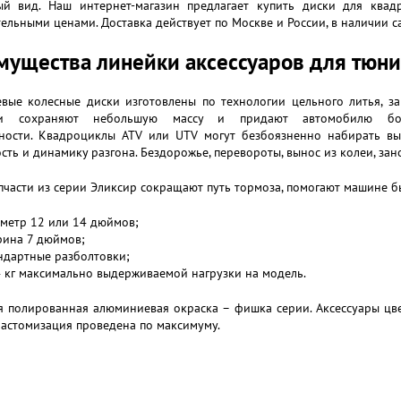
ый вид. Наш интернет-магазин предлагает купить диски для квадр
ельными ценами. Доставка действует по Москве и России, в наличии с
ущества линейки аксессуаров для тюни
вые колесные диски изготовлены по технологии цельного литья, за
и сохраняют небольшую массу и придают автомобилю бо
ности. Квадроциклы ATV или UTV могут безбоязненно набирать выс
сть и динамику разгона. Бездорожье, перевороты, вынос из колеи, зан
пчасти из серии Эликсир сокращают путь тормоза, помогают машине б
метр 12 или 14 дюймов;
ина 7 дюймов;
ндартные разболтовки;
 кг максимально выдерживаемой нагрузки на модель.
я полированная алюминиевая окраска – фишка серии. Аксессуары цв
астомизация проведена по максимуму.