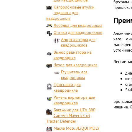
для квадроциклов
брутальн
Капролоновые втулки
привлекат
подвески для
квадроцикла
Преим
Лебёдка для квадроцикла
Оптика для квадроциклов
Алюминие
чего он
Амортизаторы для
маневрен
квадроциклов
устойчиво
Вынос радиатора на
квадроцикл
Легкие за
Чехол для квадроцикла
Глушитель для
диа
квадроцикла
шир
ста
Проставки для
544
квадроцикла
Ремень вариатора для
Бронзова
квадроцикла
машине. К
Багажник для UTV BRP
Can-Am Maverick x3
Traxter Defender
Масла Motul/LiQUI MOLY