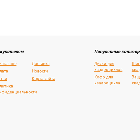
купателям
Популярные категор
магазине
Доставка
Диски для
Шин
квадроциклов
ква
лата
Новости
Кофр для
Защ
атьи
Карта сайта
квадроцикла
ква
литика
нфиденциальности