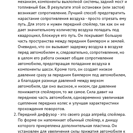
механизм, компоненты выхлопной системы, задний мост и
топливный бак. В результате этой остановки (или застоя)
возникает сопротивление. Лучший способ предотвратить
нарастание сопротивления воздуха - просто отрезать ему
путь. Для этого и нужен передний спойлер, так как он не
дает значительному количеству воздуха попадать под
квадроцикл, блокируя его путь. Он покрывает большую
часть пространства между передним бампером и землей.
Очевидно, что он вызывает задержку воздуха в воздухе
перед автомобилем и, следовательно, сопротивление, но
в целом его работа снижает общее сопротивление
автомобилю, предотвращая попадание воздуха в
компоненты шасси. Кроме того, он создает низкое
давление сразу за передним бампером под автомобилем,
а благодаря разнице давлений между верхом
автомобиля, где оно высокое, и низом, где давление
понижается спойлером, то же самое. Сила давит на
переднюю часть автомобиля, одновременно увеличивая
сцепление передних колес и улучшая характеристики
прохождения поворотов.
Передний диффузор - это своего рода апгрейд спойлера.
По форме он напоминает обычный спойлер, к днищу
которого прикреплена дополнительная пластина. Он
установлен для увеличения силы прижатия автомобиля к