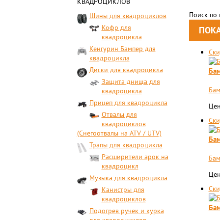
КВАДРОЦИКЛОВ
Поиск по
Шины для квадроциклов
Кофр для
квадроцикла
Кенгурин Бампер для
Ски
квадроцикла
Диски для квадроцикла
Бам
Защита днища для
Бам
квадроцикла
Прицеп для квадроцикла
Цен
Отвалы для
Ски
квадроциклов
(Снегоотвалы на ATV / UTV)
Бам
Трапы для квадроцикла
Расширители арок на
Бам
квадроцикл
Цен
Музыка для квадроцикла
Ски
Канистры для
квадроциклов
Бам
Подогрев ручек и курка