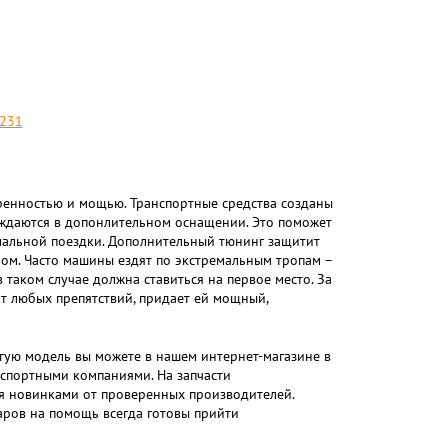
231
ренностью и мощью. Транспортные средства созданы
уждаются в допонлительном оснащении. Это поможет
мальной поездки. Дополнительный тюнинг защитит
ом. Часто машины ездят по экстремальным тропам –
 таком случае должна ставиться на первое место. За
т любых препятствий, придает ей мощный,
гую модель вы можете в нашем интернет-магазине в
спортными компаниями. На запчасти
ся новинками от проверенных производителей.
аров на помощь всегда готовы прийти