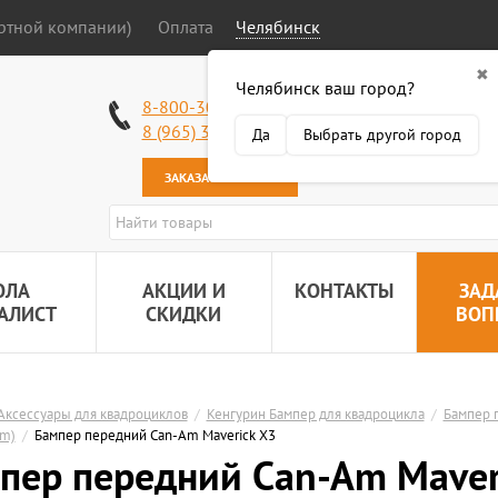
ортной компании)
Оплата
Челябинск
✖
Челябинск ваш город?
Работаем без в
8-800-301-50-58
Наша почта:
89
8 (965) 318-34-38
Да
Выбрать другой город
ЗАКАЗАТЬ ЗВОНОК
ОЛА
АКЦИИ И
КОНТАКТЫ
ЗАД
АЛИСТ
СКИДКИ
ВОП
Аксессуары для квадроциклов
/
Кенгурин Бампер для квадроцикла
/
Бампер 
Am)
/
Бампер передний Can-Am Maverick X3
пер передний Can-Am Maver