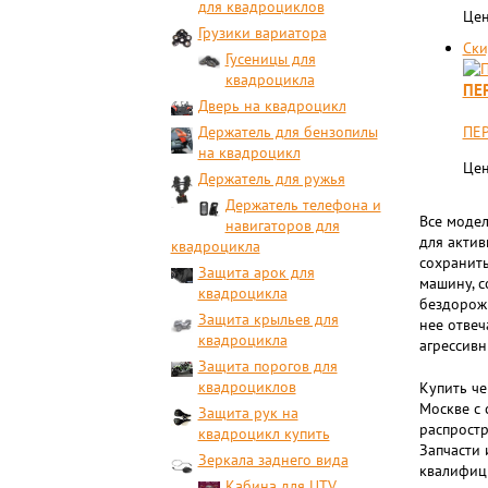
для квадроциклов
Цен
Грузики вариатора
Ски
Гусеницы для
квадроцикла
ПЕ
Дверь на квадроцикл
Держатель для бензопилы
ПЕР
на квадроцикл
Цен
Держатель для ружья
Держатель телефона и
Все модел
навигаторов для
для актив
квадроцикла
сохранить
Защита арок для
машину, с
квадроцикла
бездорожь
Защита крыльев для
нее отвеч
квадроцикла
агрессивн
Защита порогов для
квадроциклов
Купить че
Москве с 
Защита рук на
распростр
квадроцикл купить
Запчасти 
Зеркала заднего вида
квалифиц
Кабина для UTV