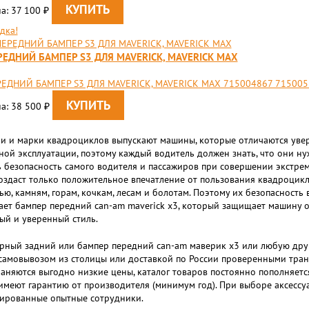
а: 37 100
₽
дка!
РЕДНИЙ БАМПЕР S3 ДЛЯ MAVERICK, MAVERICK MAX
ЕДНИЙ БАМПЕР S3 ДЛЯ MAVERICK, MAVERICK MAX 715004867 715005
а: 38 500
₽
и и марки квадроциклов выпускают машины, которые отличаются уве
ной эксплуатации, поэтому каждый водитель должен знать, что они н
 безопасность самого водителя и пассажиров при совершении экстре
оздаст только положительное впечатление от пользования квадроцикл
ю, камням, горам, кочкам, лесам и болотам. Поэтому их безопасность в
ает бампер передний can-am maverick x3, который защищает машину о
ый и уверенный стиль.
рный задний или бампер передний can-am маверик x3 или любую дру
самовывозом из столицы или доставкой по России проверенными тран
аняются выгодно низкие цены, каталог товаров постоянно пополняет
имеют гарантию от производителя (минимум год). При выборе аксессу
ированные опытные сотрудники.