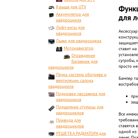
Функц
Крыша для UTV
Аккумулятор для
для л
квадроцикла
Лифт-киты для
Аксессуар
квадроцикла
конструкц
Лыжи для квадроцикла
защищает 
Мотонавигатор
ставит на
установле
Ограждение
сугробы, 
багажник для
просто не
квадроцикла
Печка система обогрева и
Бампер та
вентиляции салона
востребов
квадроцикла
Подножки пассажира для
при
квадроцикла
защ
Подшипник ступицы для
квадроциклов
Все имеющ
требовани
Привода для
ставятся 
квадроциклов
одной из 
РЕШЕТКА РАДИАТОРА для
денег. По