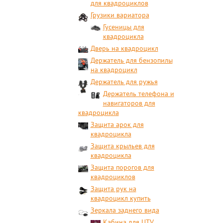
для квадроциклов
Грузики вариатора
Гусеницы для
квадроцикла
Дверь на квадроцикл
Держатель для бензопилы
на квадроцикл
Держатель для ружья
Держатель телефона и
навигаторов для
квадроцикла
Защита арок для
квадроцикла
Защита крыльев для
квадроцикла
Защита порогов для
квадроциклов
Защита рук на
квадроцикл купить
Зеркала заднего вида
Кабина для UTV