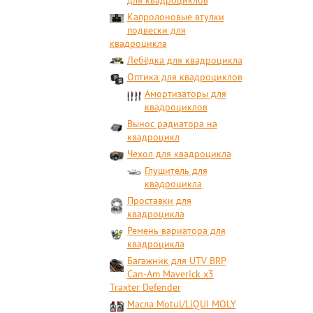
для квадроциклов
Капролоновые втулки
подвески для
квадроцикла
Лебёдка для квадроцикла
Оптика для квадроциклов
Амортизаторы для
квадроциклов
Вынос радиатора на
квадроцикл
Чехол для квадроцикла
Глушитель для
квадроцикла
Проставки для
квадроцикла
Ремень вариатора для
квадроцикла
Багажник для UTV BRP
Can-Am Maverick x3
Traxter Defender
Масла Motul/LiQUI MOLY