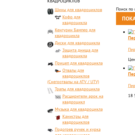
КВАДРОЦИКЛОВ
Поиск по
Шины для квадроциклов
Кофр для
квадроцикла
Кенгурин Бампер для
квадроцикла
Пер
Диски для квадроцикла
Пер
Защита днища для
квадроцикла
Цен
Прицеп для квадроцикла
Отвалы для
Пер
квадроциклов
(Снегоотвалы на ATV / UTV)
Пер
Трапы для квадроцикла
18
Расширители арок на
квадроцикл
Музыка для квадроцикла
Канистры для
квадроциклов
Подогрев ручек и курка