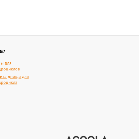
ии
ы для
дроциклов
ита днища для
дроцикла