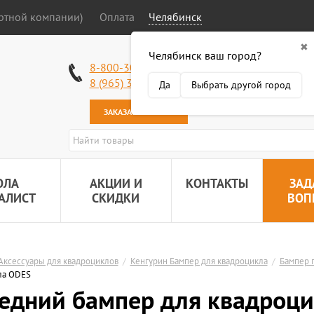
ортной компании)
Оплата
Челябинск
✖
Челябинск ваш город?
Работаем без в
8-800-301-50-58
Наша почта:
89
8 (965) 318-34-38
Да
Выбрать другой город
ЗАКАЗАТЬ ЗВОНОК
ОЛА
АКЦИИ И
КОНТАКТЫ
ЗАД
АЛИСТ
СКИДКИ
ВОП
Аксессуары для квадроциклов
/
Кенгурин Бампер для квадроцикла
/
Бампер 
ла ODES
едний бампер для квадроц