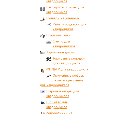
квадроцикла
Расширители колес для
квадроцикла
Рулевой наконечник
Рычаги подвески для
квадроцикла
Средства связи
Стекло для
квадроциклов
Тормозные диски
Тормозные колодки
для квадроцикла
ФИЛЬТР для квадроцикла
Оружейные кофры,
чехлы и крепления
для квадроциклов
Шаровые опоры для
квадроциклов
GPS маяк для
квадроцикла
поворотники на