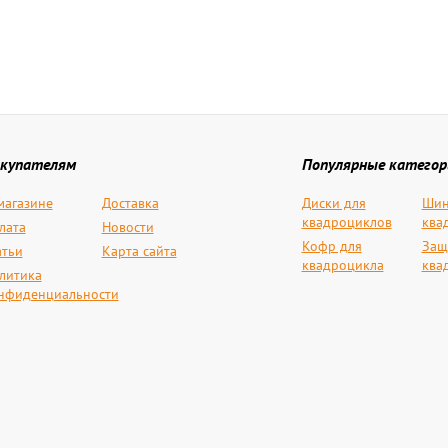
купателям
Популярные категор
магазине
Доставка
Диски для
Шин
квадроциклов
ква
лата
Новости
Кофр для
Защ
атьи
Карта сайта
квадроцикла
ква
литика
нфиденциальности