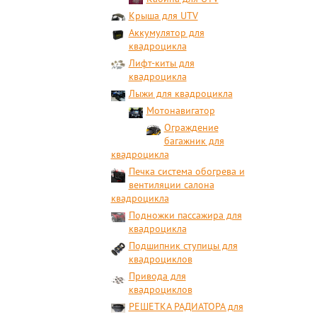
Крыша для UTV
Аккумулятор для
квадроцикла
Лифт-киты для
квадроцикла
Лыжи для квадроцикла
Мотонавигатор
Ограждение
багажник для
квадроцикла
Печка система обогрева и
вентиляции салона
квадроцикла
Подножки пассажира для
квадроцикла
Подшипник ступицы для
квадроциклов
Привода для
квадроциклов
РЕШЕТКА РАДИАТОРА для