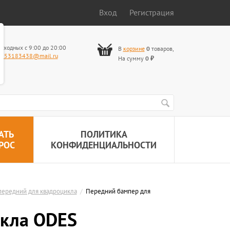
Вход
Регистрация
ыходных с 9:00 до 20:00
В
корзине
0
товаров
,
653183438@mail.ru
На сумму
0
₽
АТЬ
ПОЛИТИКА
РОС
КОНФИДЕНЦИАЛЬНОСТИ
передний для квадроцикла
/
Передний бампер для
икла ODES