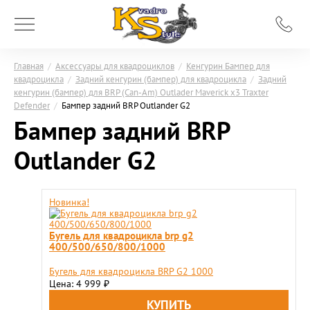
Главная
/
Аксессуары для квадроциклов
/
Кенгурин Бампер для
квадроцикла
/
Задний кенгурин (бампер) для квадроцикла
/
Задний
кенгурин (бампер) для BRP (Can-Am) Outlader Maverick x3 Traxter
Defender
/
Бампер задний BRP Outlander G2
Бампер задний BRP
Outlander G2
Новинка!
Бугель для квадроцикла brp g2
400/500/650/800/1000
Бугель для квадроцикла BRP G2 1000
Цена: 4 999
₽