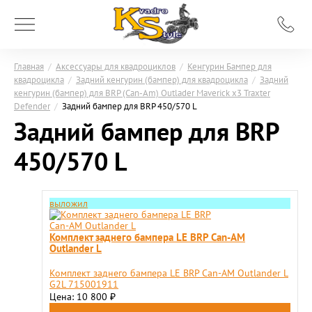
Главная
/
Аксессуары для квадроциклов
/
Кенгурин Бампер для
квадроцикла
/
Задний кенгурин (бампер) для квадроцикла
/
Задний
кенгурин (бампер) для BRP (Can-Am) Outlader Maverick x3 Traxter
Defender
/
Задний бампер для BRP 450/570 L
Задний бампер для BRP
450/570 L
выложил
Комплект заднего бампера LE BRP Can-AM
Outlander L
Комплект заднего бампера LE BRP Can-AM Outlander L
G2L 715001911
Цена: 10 800
₽