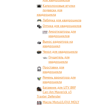
для квадроциклов
Капролоновые втулки
подвески для
квадроцикла
Лебёдка для квадроцикла
Оптика для квадроциклов
Амортизаторы для
квадроциклов
Вынос радиатора на
квадроцикл
Чехол для квадроцикла
Глушитель для
квадроцикла
Проставки для
квадроцикла
Ремень вариатора для
квадроцикла
Багажник для UTV BRP
Can-Am Maverick x3
Traxter Defender
Масла Motul/LiQUI MOLY