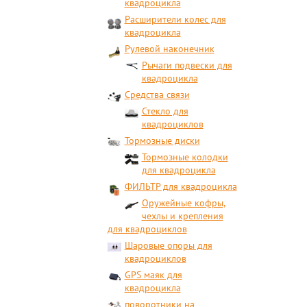
квадроцикла
Расширители колес для
квадроцикла
Рулевой наконечник
Рычаги подвески для
квадроцикла
Средства связи
Стекло для
квадроциклов
Тормозные диски
Тормозные колодки
для квадроцикла
ФИЛЬТР для квадроцикла
Оружейные кофры,
чехлы и крепления
для квадроциклов
Шаровые опоры для
квадроциклов
GPS маяк для
квадроцикла
поворотники на