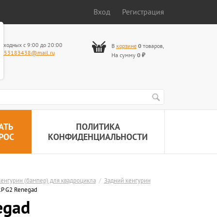
Вход
Регистрация
ыходных с 9:00 до 20:00
В
корзине
0
товаров
,
653183438@mail.ru
На сумму
0
₽
АТЬ
ПОЛИТИКА
РОС
КОНФИДЕНЦИАЛЬНОСТИ
енгурин (бампер) для квадроцикла
/
Задний кенгурин
RP G2 Renegad
egad