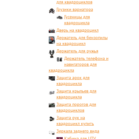
для квадроциклов
Грузики вариатора
Гусеницы для
квадроцикла
Дверь на квадроцикл
Держатель для бензопилы
на квадроцикл
Держатель для ружья
Держатель телефона и
навигаторов для
квадроцикла
Защита арок для
квадроцикла
Защита крыльев для
квадроцикла
Защита порогов для
квадроциклов
Защита рук на
квадроцикл купить
Зеркала заднего вида
Кабина для UTV