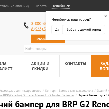
ортной компании)
Оплата
Челябинск
✖
Челябинск ваш город?
Работаем без в
8-800-301-50-58
Наша почта:
89
8 (965) 318-34-38
Да
Выбрать другой город
ЗАКАЗАТЬ ЗВОНОК
ОЛА
АКЦИИ И
КОНТАКТЫ
ЗАД
АЛИСТ
СКИДКИ
ВОП
Аксессуары для квадроциклов
/
Кенгурин Бампер для квадроцикла
/
Задний к
ля BRP (Can-Am) Outlader Maverick x3 Traxter Defender
/
Задний бампер для B
ний бампер для BRP G2 Ren