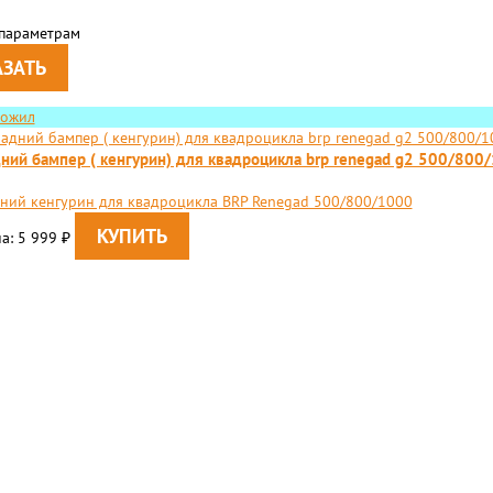
 параметрам
ложил
ний бампер ( кенгурин) для квадроцикла brp renegad g2 500/800
ний кенгурин для квадроцикла BRP Renegad 500/800/1000
а: 5 999
₽