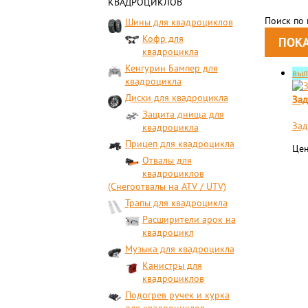
КВАДРОЦИКЛОВ
Поиск по
Шины для квадроциклов
Кофр для
квадроцикла
Кенгурин Бампер для
вы
квадроцикла
Диски для квадроцикла
Зад
Защита днища для
Зад
квадроцикла
Прицеп для квадроцикла
Цен
Отвалы для
квадроциклов
(Снегоотвалы на ATV / UTV)
Трапы для квадроцикла
Расширители арок на
квадроцикл
Музыка для квадроцикла
Канистры для
квадроциклов
Подогрев ручек и курка