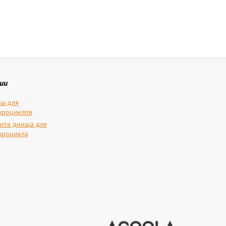
ии
ы для
дроциклов
ита днища для
дроцикла