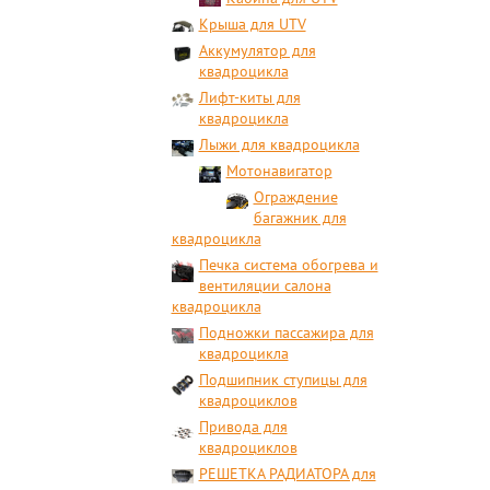
Крыша для UTV
Аккумулятор для
квадроцикла
Лифт-киты для
квадроцикла
Лыжи для квадроцикла
Мотонавигатор
Ограждение
багажник для
квадроцикла
Печка система обогрева и
вентиляции салона
квадроцикла
Подножки пассажира для
квадроцикла
Подшипник ступицы для
квадроциклов
Привода для
квадроциклов
РЕШЕТКА РАДИАТОРА для