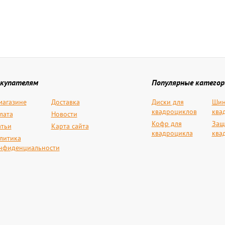
купателям
Популярные категор
магазине
Доставка
Диски для
Шин
квадроциклов
ква
лата
Новости
Кофр для
Защ
атьи
Карта сайта
квадроцикла
ква
литика
нфиденциальности