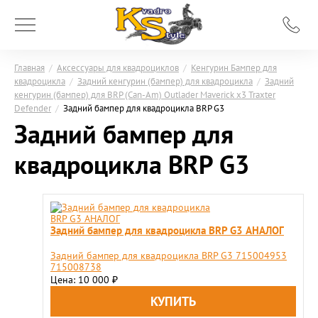
Главная
/
Аксессуары для квадроциклов
/
Кенгурин Бампер для
квадроцикла
/
Задний кенгурин (бампер) для квадроцикла
/
Задний
кенгурин (бампер) для BRP (Can-Am) Outlader Maverick x3 Traxter
Defender
/
Задний бампер для квадроцикла BRP G3
Задний бампер для
квадроцикла BRP G3
Задний бампер для квадроцикла BRP G3 АНАЛОГ
Задний бампер для квадроцикла BRP G3 715004953
715008738
Цена: 10 000
₽