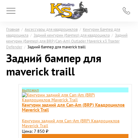
Главная
/
Аксессуары для квадроциклов
/
Кенгурин Бампер для
квадроцикла
/
Задний кенгурин (бампер) для квадроцикла
/
Задний
кенгурин (бампер) для BRP (Can-Am) Outlader Maverick x3 Traxter
Defender
/
Задний бампер для maverick traill
Задний бампер для
maverick traill
выложил
Кенгурин задний для Can-Am (BRP) Квадроциклов
Maverick Trail
Кенгурин задний для Can-Am (BRP) Квадроциклов
Maverick Trail
Цена: 7 850
₽