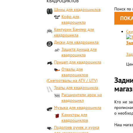
КВАДРОЦИКЛОВ
Поиск по
Шины для квадроциклов
Кофр для
квадроцикла
Кенгурин Бампер для
Ски
квадроцикла
Диски для квадроцикла
Зад
Защита днища для
Зад
квадроцикла
Прицеп для квадроцикла
Цен
Отвалы для
квадроциклов
Задни
(Снегоотвалы на ATV / UTV)
магаз
Трапы для квадроцикла
Расширители арок на
квадроцикл
Кто не за
Музыка для квадроцикла
прописная
о необхо
Канистры для
квадроциклов
Наш магаз
Подогрев ручек и курка