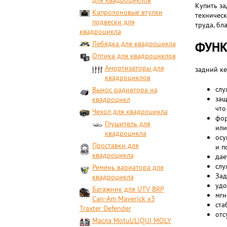
для квадроциклов
Купить за
Капролоновые втулки
техничес
подвески для
труда, бл
квадроцикла
Лебёдка для квадроцикла
ФУНК
Оптика для квадроциклов
Амортизаторы для
задний ке
квадроциклов
слу
Вынос радиатора на
защ
квадроцикл
что
Чехол для квадроцикла
фор
Глушитель для
или
квадроцикла
осу
Проставки для
и п
квадроцикла
дае
слу
Ремень вариатора для
Зад
квадроцикла
удо
Багажник для UTV BRP
мгн
Can-Am Maverick x3
ста
Traxter Defender
отс
Масла Motul/LiQUI MOLY