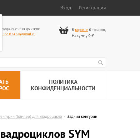
Вход
Регистрация
ыходных с 9:00 до 20:00
В
корзине
0
товаров
,
653183438@mail.ru
На сумму
0
₽
АТЬ
ПОЛИТИКА
РОС
КОНФИДЕНЦИАЛЬНОСТИ
енгурин (бампер) для квадроцикла
/
Задний кенгурин
 квадроциклов SYM