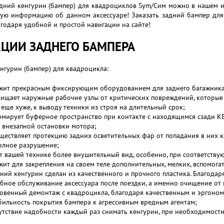
дний кенгурин (бампер) для квадроциклов Sym/Сим можно в нашем и
кую информацию об данном аксессуаре! Заказать задний бампер для
агодаря удобной и простой навигации на сайте!
ЦИИ ЗАДНЕГО БАМПЕРА
нгурин (бампер) для квадроцикла:
жит прекрасным фиксирующим оборудованием для заднего багажника
ищает наружные рабочие узлы от критических повреждений, которые 
 еще хуже, к выводу техники из строя на длительный срок;
мирует буферное пространство при контакте с находящимся сзади 
 внезапной остановки мотора;
ществляет протекцию задних осветительных фар от попадания в них ка
олное разрушение;
т вашей технике более внушительный вид, особенно, при соответству
жит для закрепления на своем теле дополнительных, мелких, вспомога
ний кенгурин сделан из качественного и прочного пластика. Благодар
бное обслуживание аксессуара после поездки, а именно очищение от г
овенный демонтаж с квадроцикла, благодаря качественным и эргоно
бильность покрытия бампера к агрессивным вредным агентам;
утствие надобности каждый раз снимать кенгурин, при необходимости