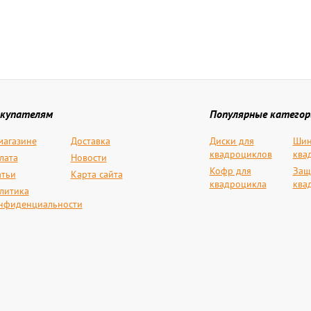
купателям
Популярные категор
магазине
Доставка
Диски для
Шин
квадроциклов
ква
лата
Новости
Кофр для
Защ
атьи
Карта сайта
квадроцикла
ква
литика
нфиденциальности