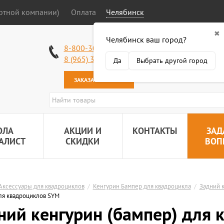
ортной компании)
Оплата
Челябинск
✖
Челябинск ваш город?
Работаем без в
8-800-301-50-58
Наша почта:
89
8 (965) 318-34-38
Да
Выбрать другой город
ЗАКАЗАТЬ ЗВОНОК
ОЛА
АКЦИИ И
КОНТАКТЫ
ЗАД
АЛИСТ
СКИДКИ
ВОП
Аксессуары для квадроциклов
/
Кенгурин Бампер для квадроцикла
/
Задний к
ля квадроциклов SYM
ний кенгурин (бампер) для