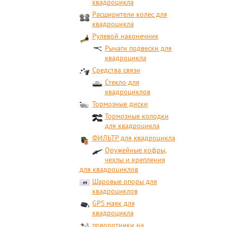
квадроцикла
Расширители колес для
квадроцикла
Рулевой наконечник
Рычаги подвески для
квадроцикла
Средства связи
Стекло для
квадроциклов
Тормозные диски
Тормозные колодки
для квадроцикла
ФИЛЬТР для квадроцикла
Оружейные кофры,
чехлы и крепления
для квадроциклов
Шаровые опоры для
квадроциклов
GPS маяк для
квадроцикла
поворотники на