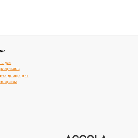
ии
ы для
дроциклов
ита днища для
дроцикла