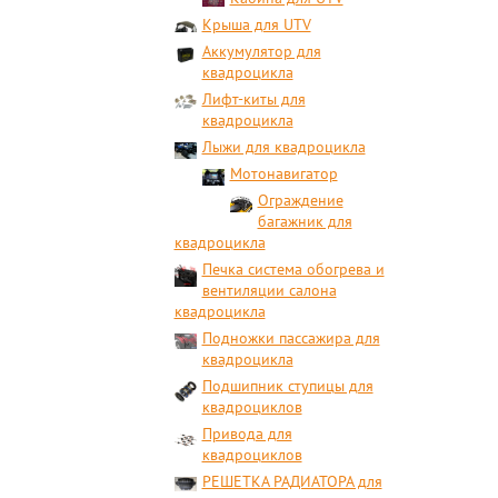
Крыша для UTV
Аккумулятор для
квадроцикла
Лифт-киты для
квадроцикла
Лыжи для квадроцикла
Мотонавигатор
Ограждение
багажник для
квадроцикла
Печка система обогрева и
вентиляции салона
квадроцикла
Подножки пассажира для
квадроцикла
Подшипник ступицы для
квадроциклов
Привода для
квадроциклов
РЕШЕТКА РАДИАТОРА для