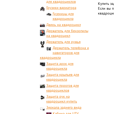
для квадроциклов
Купить за
Грузики вариатора
Если вы п
квадроцик
Гусеницы для
квадроцикла
Дверь на квадроцикл
Держатель для бензопилы
на квадроцикл
Держатель для ружья
Держатель телефона и
навигаторов для
квадроцикла
Защита арок для
квадроцикла
Защита крыльев для
квадроцикла
Защита порогов для
квадроциклов
Защита рук на
квадроцикл купить
Зеркала заднего вида
Кабина для UTV