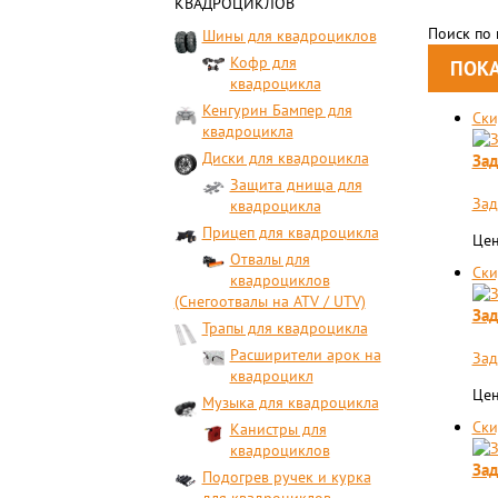
КВАДРОЦИКЛОВ
Поиск по
Шины для квадроциклов
Кофр для
квадроцикла
Кенгурин Бампер для
Ски
квадроцикла
Диски для квадроцикла
Зад
Защита днища для
Зад
квадроцикла
Прицеп для квадроцикла
Цен
Отвалы для
Ски
квадроциклов
(Снегоотвалы на ATV / UTV)
Зад
Трапы для квадроцикла
Расширители арок на
Зад
квадроцикл
Цен
Музыка для квадроцикла
Ски
Канистры для
квадроциклов
Зад
Подогрев ручек и курка