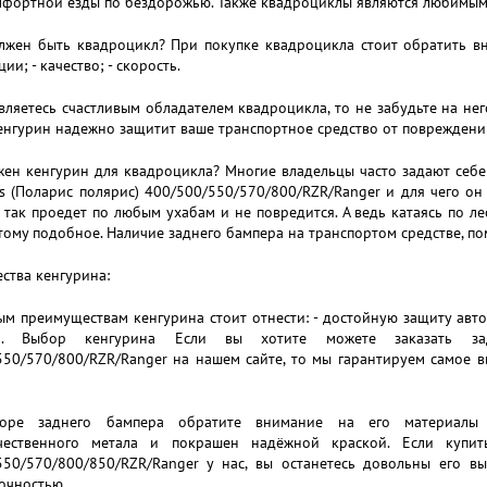
мфортной езды по бездорожью. Также квадроциклы являются любимым
жен быть квадроцикл? При покупке квадроцикла стоит обратить вни
ии; - качество; - скорость.
вляетесь счастливым обладателем квадроцикла, то не забудьте на него
нгурин надежно защитит ваше транспортное средство от повреждени
ен кенгурин для квадроцикла? Многие владельцы часто задают себе в
is (Поларис полярис) 400/500/550/570/800/RZR/Ranger и для чего он
 так проедет по любым ухабам и не повредится. А ведь катаясь по ле
тому подобное. Наличие заднего бампера на транспортом средстве, по
ства кенгурина:
м преимуществам кенгурина стоит отнести: - достойную защиту авто; 
ть. Выбор кенгурина Если вы хотите можете заказать за
550/570/800/RZR/Ranger на нашем сайте, то мы гарантируем самое в
оре заднего бампера обратите внимание на его материалы 
чественного метала и покрашен надёжной краской. Если купит
550/570/800/850/RZR/Ranger у нас, вы останетесь довольны его в
очностью.