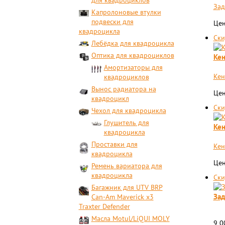
для квадроциклов
Зад
Капролоновые втулки
подвески для
Цен
квадроцикла
Ски
Лебёдка для квадроцикла
Оптика для квадроциклов
Кен
Амортизаторы для
Кен
квадроциклов
Вынос радиатора на
Цен
квадроцикл
Ски
Чехол для квадроцикла
Глушитель для
Кен
квадроцикла
Проставки для
Кен
квадроцикла
Цен
Ремень вариатора для
квадроцикла
Ски
Багажник для UTV BRP
Зад
Can-Am Maverick x3
Traxter Defender
Масла Motul/LiQUI MOLY
9 