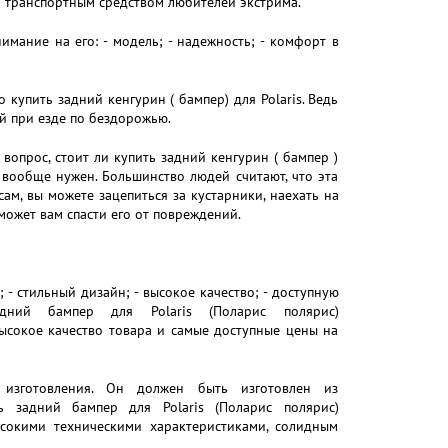
 транспортным средством любителей экстрима.
мание на его: - модель; - надежность; - комфорт в
 купить задний кенгурин ( бампер) для Polaris. Ведь
й при езде по бездорожью.
опрос, стоит ли купить задний кенгурин ( бампер )
 вообще нужен. Большинство людей считают, что эта
сам, вы можете зацепиться за кустарники, наехать на
может вам спасти его от повреждений.
- стильный дизайн; - высокое качество; - доступную
дний бампер для Polaris (Поларис полярис)
ысокое качество товара и самые доступные цены на
изготовления. Он должен быть изготовлен из
ь задний бампер для Polaris (Поларис полярис)
ысокими техническими характеристиками, солидным