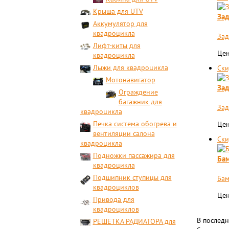
Крыша для UTV
Зад
Аккумулятор для
квадроцикла
Зад
Лифт-киты для
Цен
квадроцикла
Лыжи для квадроцикла
Ски
Мотонавигатор
Зад
Ограждение
багажник для
Зад
квадроцикла
Печка система обогрева и
Цен
вентиляции салона
Ски
квадроцикла
Подножки пассажира для
Бам
квадроцикла
Подшипник ступицы для
Бам
квадроциклов
Цен
Привода для
квадроциклов
В послед
РЕШЕТКА РАДИАТОРА для