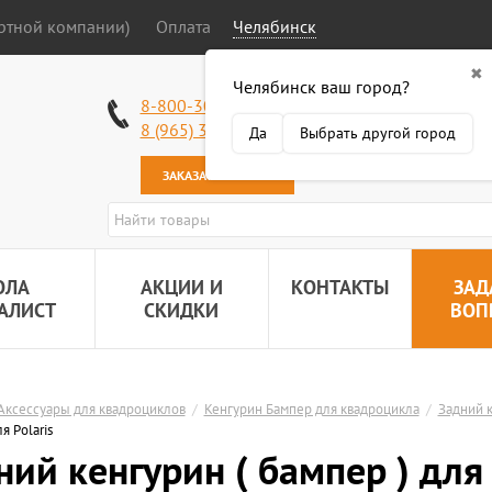
ортной компании)
Оплата
Челябинск
✖
Челябинск ваш город?
Работаем без в
8-800-301-50-58
Наша почта:
89
8 (965) 318-34-38
Да
Выбрать другой город
ЗАКАЗАТЬ ЗВОНОК
ОЛА
АКЦИИ И
КОНТАКТЫ
ЗАД
АЛИСТ
СКИДКИ
ВОП
Аксессуары для квадроциклов
/
Кенгурин Бампер для квадроцикла
/
Задний к
я Polaris
ний кенгурин ( бампер ) для 