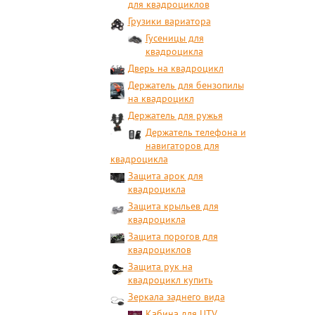
для квадроциклов
Грузики вариатора
Гусеницы для
квадроцикла
Дверь на квадроцикл
Держатель для бензопилы
на квадроцикл
Держатель для ружья
Держатель телефона и
навигаторов для
квадроцикла
Защита арок для
квадроцикла
Защита крыльев для
квадроцикла
Защита порогов для
квадроциклов
Защита рук на
квадроцикл купить
Зеркала заднего вида
Кабина для UTV