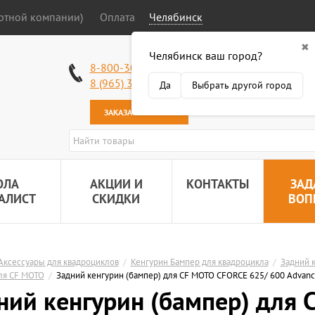
ортной компании)
Оплата
Челябинск
✖
Челябинск ваш город?
Работаем без в
8-800-301-50-58
Наша почта:
89
8 (965) 318-34-38
Да
Выбрать другой город
ЗАКАЗАТЬ ЗВОНОК
ОЛА
АКЦИИ И
КОНТАКТЫ
ЗАД
АЛИСТ
СКИДКИ
ВОП
Аксессуары для квадроциклов
/
Кенгурин Бампер для квадроцикла
/
Задний к
ля СF MOTO
/
Задний кенгурин (бампер) для СF MOTO CFORCE 625/ 600 Advan
ний кенгурин (бампер) для