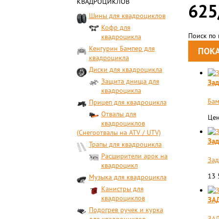
КВАДРОЦИКЛОВ
625
Шины для квадроциклов
Кофр для
Поиск по
квадроцикла
Кенгурин Бампер для
квадроцикла
Диски для квадроцикла
Защита днища для
Зад
квадроцикла
Бам
Прицеп для квадроцикла
Отвалы для
Цен
квадроциклов
(Снегоотвалы на ATV / UTV)
Зад
Трапы для квадроцикла
Расширители арок на
Зад
квадроцикл
13
Музыка для квадроцикла
Канистры для
квадроциклов
ЗА
Подогрев ручек и курка
ЗАД