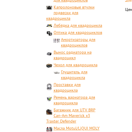
для квадроциклов
Капролоновые втулки
Цен
подвески для
квадроцикла
Лебёдка для квадроцикла
Оптика для квадроциклов
Амортизаторы для
квадроциклов
Вынос радиатора на
квадроцикл
Чехол для квадроцикла
Глушитель для
квадроцикла
Проставки для
квадроцикла
Ремень вариатора для
квадроцикла
Багажник для UTV BRP
Can-Am Maverick x3
Traxter Defender
Масла Motul/LiQUI MOLY