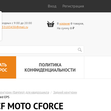
Вход
Регистрация
ыходных с 9:00 до 20:00
В
корзине
0
товаров
,
653183438@mail.ru
На сумму
0
₽
АТЬ
ПОЛИТИКА
РОС
КОНФИДЕНЦИАЛЬНОСТИ
енгурин (бампер) для квадроцикла
/
Задний кенгурин
ced EPS
 СF MOTO CFORCE