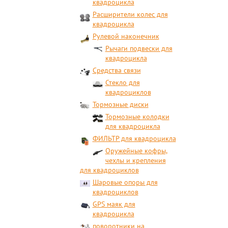
квадроцикла
Расширители колес для
квадроцикла
Рулевой наконечник
Рычаги подвески для
квадроцикла
Средства связи
Стекло для
квадроциклов
Тормозные диски
Тормозные колодки
для квадроцикла
ФИЛЬТР для квадроцикла
Оружейные кофры,
чехлы и крепления
для квадроциклов
Шаровые опоры для
квадроциклов
GPS маяк для
квадроцикла
поворотники на