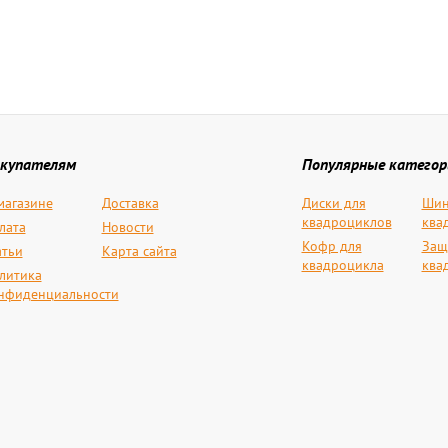
купателям
Популярные категор
магазине
Доставка
Диски для
Шин
квадроциклов
ква
лата
Новости
Кофр для
Защ
атьи
Карта сайта
квадроцикла
ква
литика
нфиденциальности