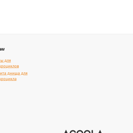
ии
ы для
дроциклов
ита днища для
дроцикла