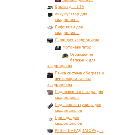
Крыша для UTV
Аккумулятор для
квадроцикла
Лифт-киты для
квадроцикла
Лыжи для квадроцикла
Мотонавигатор
Ограждение
багажник для
квадроцикла
Печка система обогрева и
вентиляции салона
квадроцикла
Подножки пассажира для
квадроцикла
Подшипник ступицы для
квадроциклов
Привода для
квадроциклов
РЕШЕТКА РАДИАТОРА для