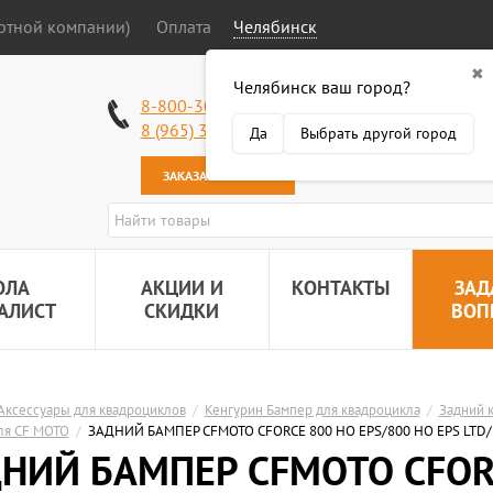
ортной компании)
Оплата
Челябинск
✖
Челябинск ваш город?
Работаем без в
8-800-301-50-58
Наша почта:
89
8 (965) 318-34-38
Да
Выбрать другой город
ЗАКАЗАТЬ ЗВОНОК
ОЛА
АКЦИИ И
КОНТАКТЫ
ЗАД
АЛИСТ
СКИДКИ
ВОП
Аксессуары для квадроциклов
/
Кенгурин Бампер для квадроцикла
/
Задний к
ля СF MOTO
/
ЗАДНИЙ БАМПЕР CFMOTO CFORCE 800 HO EPS/800 HO EPS LTD/10
НИЙ БАМПЕР CFMOTO CFORC