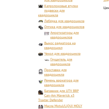
для квадроциклов
Капролоновые втулки
Цен
подвески для
квадроцикла
Лебёдка для квадроцикла
Оптика для квадроциклов
Амортизаторы для
квадроциклов
Вынос радиатора на
квадроцикл
Чехол для квадроцикла
Глушитель для
квадроцикла
Проставки для
квадроцикла
Ремень вариатора для
квадроцикла
Багажник для UTV BRP
Can-Am Maverick x3
Traxter Defender
Масла Motul/LiQUI MOLY