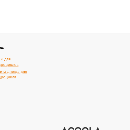
ии
ы для
дроциклов
ита днища для
дроцикла