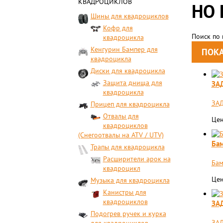
КВАДРОЦИКЛОВ
HO 
Шины для квадроциклов
Кофр для
Поиск по
квадроцикла
Кенгурин Бампер для
квадроцикла
Диски для квадроцикла
Защита днища для
ЗА
квадроцикла
ЗАД
Прицеп для квадроцикла
Отвалы для
Цен
квадроциклов
(Снегоотвалы на ATV / UTV)
Бам
Трапы для квадроцикла
Расширители арок на
Бам
квадроцикл
Цен
Музыка для квадроцикла
Канистры для
квадроциклов
ЗА
Подогрев ручек и курка
ЗАД