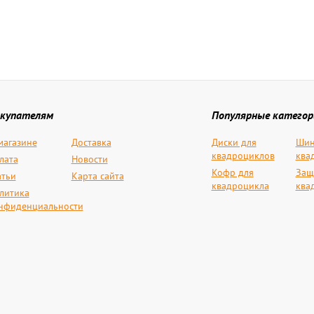
купателям
Популярные категор
магазине
Доставка
Диски для
Шин
квадроциклов
ква
лата
Новости
Кофр для
Защ
атьи
Карта сайта
квадроцикла
ква
литика
нфиденциальности