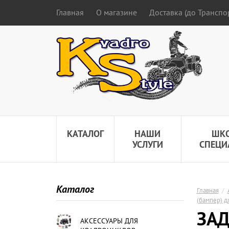
Главная
О магазине
Доставка (до Трансп
КАТАЛОГ
НАШИ
ШК
УСЛУГИ
СПЕЦИ
Каталог
Главная
/
(бампер) д
ЗАД
АКСЕССУАРЫ ДЛЯ