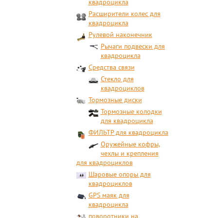
квадроцикла
Расширители колес для
квадроцикла
Рулевой наконечник
Рычаги подвески для
квадроцикла
Средства связи
Стекло для
квадроциклов
Тормозные диски
Тормозные колодки
для квадроцикла
ФИЛЬТР для квадроцикла
Оружейные кофры,
чехлы и крепления
для квадроциклов
Шаровые опоры для
квадроциклов
GPS маяк для
квадроцикла
поворотники на