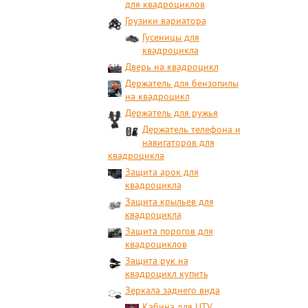
для квадроциклов
Грузики вариатора
Гусеницы для
квадроцикла
Дверь на квадроцикл
Держатель для бензопилы
на квадроцикл
Держатель для ружья
Держатель телефона и
навигаторов для
квадроцикла
Защита арок для
квадроцикла
Защита крыльев для
квадроцикла
Защита порогов для
квадроциклов
Защита рук на
квадроцикл купить
Зеркала заднего вида
Кабина для UTV