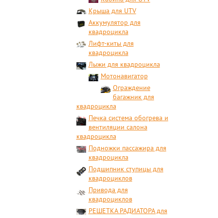
Крыша для UTV
Аккумулятор для
квадроцикла
Лифт-киты для
квадроцикла
Лыжи для квадроцикла
Мотонавигатор
Ограждение
багажник для
квадроцикла
Печка система обогрева и
вентиляции салона
квадроцикла
Подножки пассажира для
квадроцикла
Подшипник ступицы для
квадроциклов
Привода для
квадроциклов
РЕШЕТКА РАДИАТОРА для