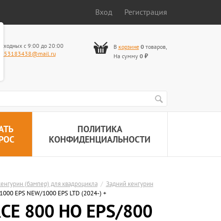
Вход
Регистрация
ыходных с 9:00 до 20:00
В
корзине
0
товаров
,
653183438@mail.ru
На сумму
0
₽
АТЬ
ПОЛИТИКА
РОС
КОНФИДЕНЦИАЛЬНОСТИ
енгурин (бампер) для квадроцикла
/
Задний кенгурин
00 EPS NEW/1000 EPS LTD (2024-) +
E 800 HO EPS/800