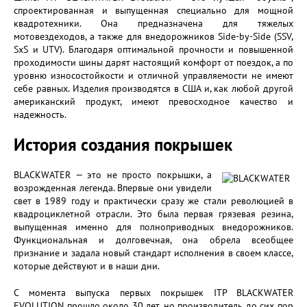
спроектированная и выпущенная специально для мощной
квадротехники. Она предназначена для тяжелых
мотовездеходов, а также для внедорожников Side-by-Side (SSV,
SxS и UTV). Благодаря оптимальной прочности и повышенной
проходимости шины дарят настоящий комфорт от поездок, а по
уровню износостойкости и отличной управляемости не имеют
себе равных. Изделия производятся в США и, как любой другой
американский продукт, имеют превосходное качество и
надежность.
История создания покрышек
BLACKWATER — это не просто покрышки, а
возрожденная легенда. Впервые они увидели
свет в 1989 году и практически сразу же стали революцией в
квадроциклетной отрасли. Это была первая грязевая резина,
выпущенная именно для полноприводных внедорожников.
Функциональная и долговечная, она обрела всеобщее
признание и задала новый стандарт исполнения в своем классе,
которые действуют и в наши дни.
С момента выпуска первых покрышек ITP BLACKWATER
EVOLUTION прошло около 30 лет, но производитель до сих пор