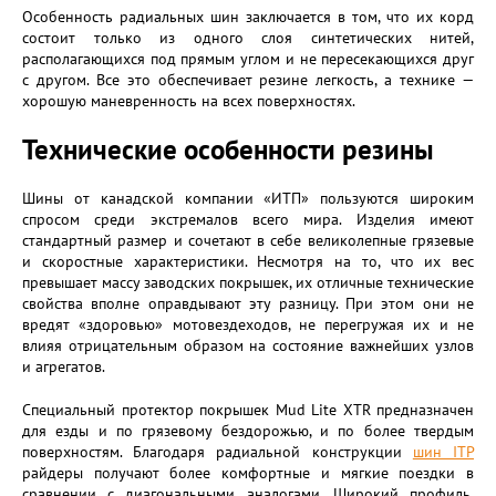
Особенность радиальных шин заключается в том, что их корд
состоит только из одного слоя синтетических нитей,
располагающихся под прямым углом и не пересекающихся друг
с другом. Все это обеспечивает резине легкость, а технике —
хорошую маневренность на всех поверхностях.
Технические особенности резины
Шины от канадской компании «ИТП» пользуются широким
спросом среди экстремалов всего мира. Изделия имеют
стандартный размер и сочетают в себе великолепные грязевые
и скоростные характеристики. Несмотря на то, что их вес
превышает массу заводских покрышек, их отличные технические
свойства вполне оправдывают эту разницу. При этом они не
вредят «здоровью» мотовездеходов, не перегружая их и не
влияя отрицательным образом на состояние важнейших узлов
и агрегатов.
Специальный протектор покрышек Mud Lite XTR предназначен
для езды и по грязевому бездорожью, и по более твердым
поверхностям. Благодаря радиальной конструкции
шин ITP
райдеры получают более комфортные и мягкие поездки в
сравнении с диагональными аналогами. Широкий профиль,