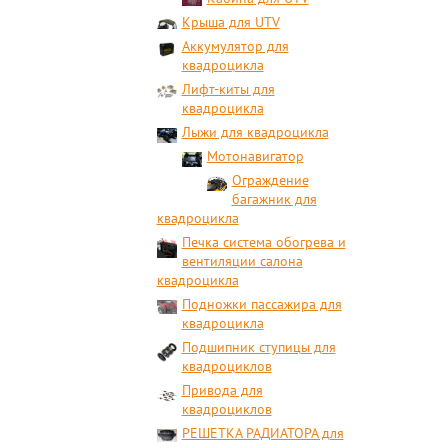
Крыша для UTV
Аккумулятор для
квадроцикла
Лифт-киты для
квадроцикла
Лыжи для квадроцикла
Мотонавигатор
Ограждение
багажник для
квадроцикла
Печка система обогрева и
вентиляции салона
квадроцикла
Подножки пассажира для
квадроцикла
Подшипник ступицы для
квадроциклов
Привода для
квадроциклов
РЕШЕТКА РАДИАТОРА для