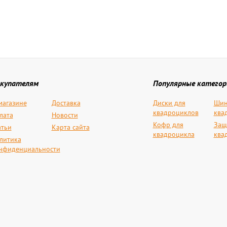
купателям
Популярные категор
магазине
Доставка
Диски для
Шин
квадроциклов
ква
лата
Новости
Кофр для
Защ
атьи
Карта сайта
квадроцикла
ква
литика
нфиденциальности