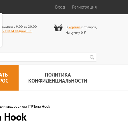
Вход
Регистрация
ыходных с 9:00 до 20:00
В
корзине
0
товаров
,
653183438@mail.ru
На сумму
0
₽
АТЬ
ПОЛИТИКА
РОС
КОНФИДЕНЦИАЛЬНОСТИ
для квадроцикла ITP Terra Hook
a Hook