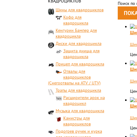
КВАДРОЦИКЛОВ
Поиск по
Шины для квадроциклов
Кофр для
квадроцикла
Кенгурин Бампер для
Шин
квадроцикла
Диски для квадроцикла
Шин
Защита днища для
Цен
квадроцикла
Прицеп для квадроцикла
Шин
Отвалы для
квадроциклов
Шин
(Снегоотвалы на ATV / UTV)
Трапы для квадроцикла
Цен
Расширители арок на
квадроцикл
Шин
Музыка для квадроцикла
Шин
Канистры для
квадроциклов
Цен
Подогрев ручек и курка