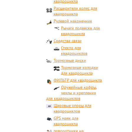
квадроцикла
Расширители колес для
квадроцикла
Рулевой наконечник
Рычаги подвески для
квадроцикла
Средства связи
Стекло для
квадроциклов
Тормозные диски
Тормозные колодки
для квадроцикла
ФИЛЬТР для квадроцикла
Оружейные кофры,
чехлы и крепления
для квадроциклов
Шаровые опоры для
квадроциклов
GPS маяк для
квадроцикла
поворотники на