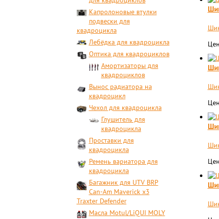
для квадроциклов
Шин
Капролоновые втулки
подвески для
Шин
квадроцикла
Лебёдка для квадроцикла
Цен
Оптика для квадроциклов
Амортизаторы для
Шин
квадроциклов
Вынос радиатора на
Шин
квадроцикл
Цен
Чехол для квадроцикла
Глушитель для
Шин
квадроцикла
Проставки для
Шин
квадроцикла
Ремень вариатора для
Цен
квадроцикла
Багажник для UTV BRP
Шин
Can-Am Maverick x3
Traxter Defender
Шин
Масла Motul/LiQUI MOLY