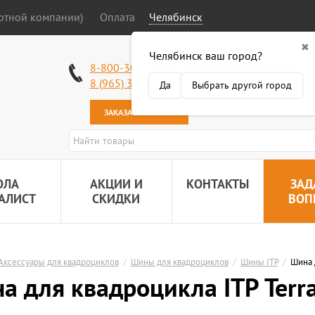
ортной компании)
Оплата
Челябинск
✖
Челябинск ваш город?
Работаем без в
8-800-301-50-58
Наша почта:
89
8 (965) 318-34-38
Да
Выбрать другой город
ЗАКАЗАТЬ ЗВОНОК
ОЛА
АКЦИИ И
КОНТАКТЫ
ЗАД
АЛИСТ
СКИДКИ
ВОП
Аксессуары для квадроциклов
/
Шины для квадроциклов
/
Шины ITP
/
Шина 
а для квадроцикла ITP Terr