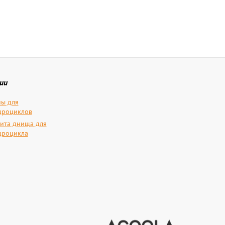
ии
ы для
дроциклов
ита днища для
дроцикла