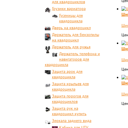
Цен
для квадроциклов
Грузики вариатора
Шин
Гусеницы для
квадроцикла
Шин
Дверь на квадроцикл
Держатель для бензопилы
Цен
на квадроцикл
Держатель для ружья
Шин
Держатель телефона и
навигаторов для
Шин
квадроцикла
Цен
Защита арок для
квадроцикла
Шин
Защита крыльев для
квадроцикла
Шин
Защита порогов для
квадроциклов
Цен
Защита рук на
квадроцикл купить
Зеркала заднего вида
Кабина для UTV