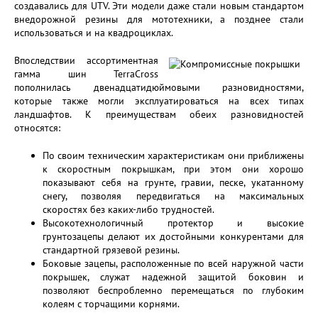
создавались для UTV. Эти модели даже стали новым стандартом
внедорожной резины для мототехники, а позднее стали
использоваться и на квадроциклах.
Впоследствии ассортиментная
гамма шин TerraCross
пополнилась двенадцатидюймовыми разновидностями,
которые также могли эксплуатироваться на всех типах
ландшафтов. К преимуществам обеих разновидностей
относятся:
По своим техническим характеристикам они приближены
к скоростным покрышкам, при этом они хорошо
показывают себя на грунте, гравии, песке, укатанному
снегу, позволяя передвигаться на максимальных
скоростях без каких-либо трудностей.
Высокотехнологичный протектор и высокие
грунтозацепы делают их достойными конкурентами для
стандартной грязевой резины.
Боковые зацепы, расположенные по всей наружной части
покрышек, служат надежной защитой боковин и
позволяют беспроблемно перемещаться по глубоким
колеям с торчащими корнями.