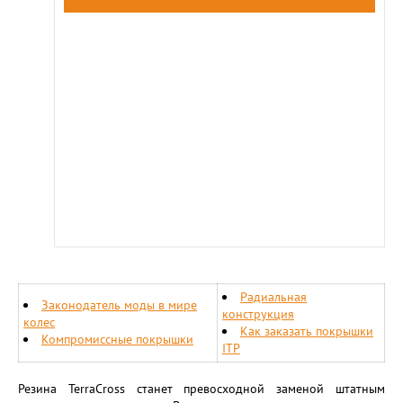
Радиальная
Законодатель моды в мире
конструкция
колес
Как заказать покрышки
Компромиссные покрышки
ITP
Резина TerraCross станет превосходной заменой штатным