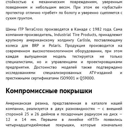
стойкостью к механическим повреждениям, уверенным
поведением и небольшим весом. При этом ее «зубастый»
протектор отлично «гребет» по болоту и уверенно сцепляется с
сухим грунтом.
Шины ITP TerraCross производятся в Канаде с 1982 года. Сама
компания-производитель, Industrial Tire Products, принадлежит
крупному американскому холдингу Carlisle, поставляющему
колеса для BRP и Polaris. Продукция производится на
современном высокотехнологичном оборудовании, при этом
каждая выпущенная модель тестируется не только
специалистами, но и управленцами и проектировщиками
предприятия. Достоинство моделей также подтверждено
исследованиями специализированных ATV-изданий и
престижными сертификатами ISO9001 и QS9000.
Компромиссные покрышки
Американская резина, представленная в каталоге нашей
компании, реализуется в двух разновидностях — с внешней
стороной 25 и 26 дюймов и посадочным радиусом на диск —
12 и 14 мм. Первыми в линейке «ИТП» появились
четырнадцатидюймовые покрышки, которые изначально