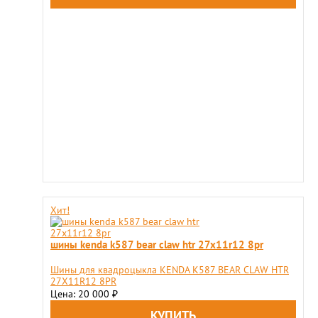
Хит!
шины kenda k587 bear claw htr 27x11r12 8pr
Шины для квадроцыкла KENDA K587 BEAR CLAW HTR
27X11R12 8PR
Цена: 20 000
₽