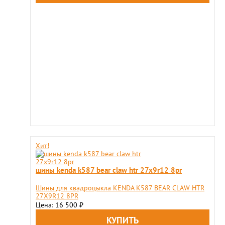
Хит!
шины kenda k587 bear claw htr 27x9r12 8pr
Шины для квадроцыкла KENDA K587 BEAR CLAW HTR
27X9R12 8PR
Цена: 16 500
₽