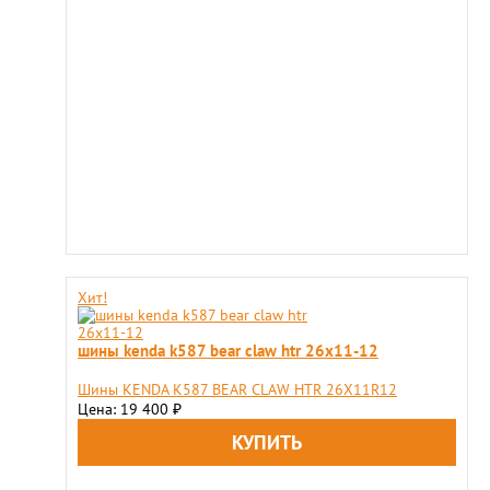
Хит!
шины kenda k587 bear claw htr 26x11-12
Шины KENDA K587 BEAR CLAW HTR 26X11R12
Цена: 19 400
₽