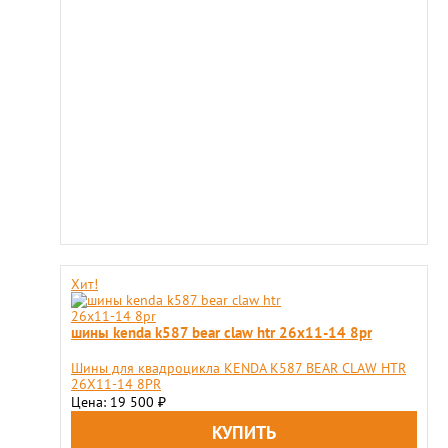
Хит!
шины kenda k587 bear claw htr 26x11-14 8pr
Шины для квадроцикла KENDA K587 BEAR CLAW HTR
26X11-14 8PR
Цена: 19 500
₽