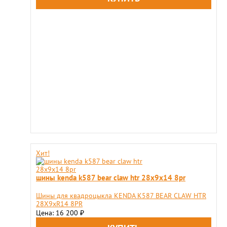
Хит!
шины kenda k587 bear claw htr 28x9x14 8pr
Шины для квадроцыкла KENDA K587 BEAR CLAW HTR
28X9хR14 8PR
Цена: 16 200
₽