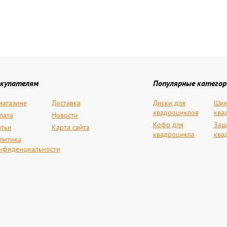
купателям
Популярные категор
магазине
Доставка
Диски для
Шин
квадроциклов
ква
лата
Новости
Кофр для
Защ
атьи
Карта сайта
квадроцикла
ква
литика
нфиденциальности