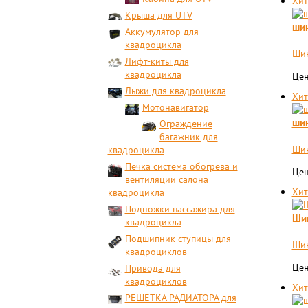
Хит
Крыша для UTV
шин
Аккумулятор для
квадроцикла
Шин
Лифт-киты для
квадроцикла
Цен
Лыжи для квадроцикла
Хит
Мотонавигатор
шин
Ограждение
багажник для
Шин
квадроцикла
Печка система обогрева и
Цен
вентиляции салона
Хит
квадроцикла
Подножки пассажира для
Ши
квадроцикла
Подшипник ступицы для
Шин
квадроциклов
Цен
Привода для
квадроциклов
Хит
РЕШЕТКА РАДИАТОРА для