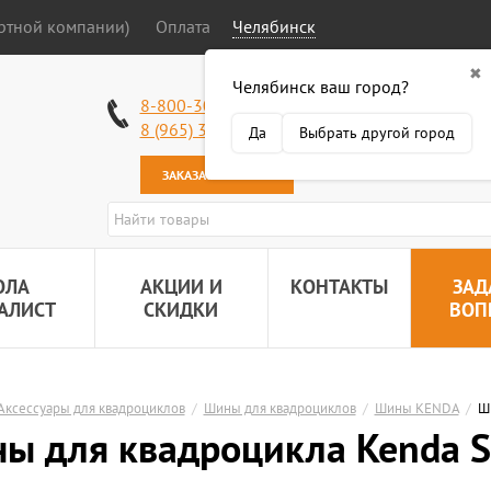
ортной компании)
Оплата
Челябинск
✖
Челябинск ваш город?
Работаем без в
8-800-301-50-58
Наша почта:
89
8 (965) 318-34-38
Да
Выбрать другой город
ЗАКАЗАТЬ ЗВОНОК
ОЛА
АКЦИИ И
КОНТАКТЫ
ЗАД
АЛИСТ
СКИДКИ
ВОП
Аксессуары для квадроциклов
/
Шины для квадроциклов
/
Шины KENDA
/
Ш
ы для квадроцикла Kenda 