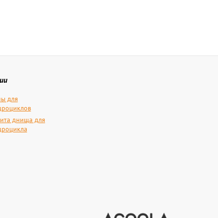
ии
ы для
дроциклов
ита днища для
дроцикла