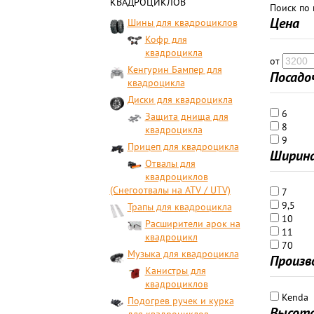
КВАДРОЦИКЛОВ
Поиск по
Цена
Шины для квадроциклов
Кофр для
квадроцикла
от
Кенгурин Бампер для
Посадо
квадроцикла
Диски для квадроцикла
6
Защита днища для
8
квадроцикла
9
Прицеп для квадроцикла
Ширин
Отвалы для
квадроциклов
(Снегоотвалы на ATV / UTV)
7
9,5
Трапы для квадроцикла
10
Расширители арок на
11
квадроцикл
70
Музыка для квадроцикла
Произв
Канистры для
квадроциклов
Kenda
Подогрев ручек и курка
Высот