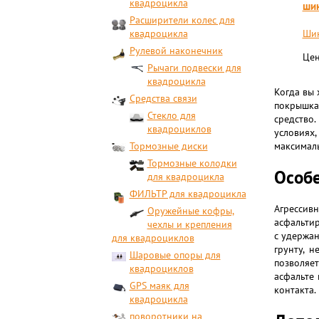
квадроцикла
шин
Расширители колес для
квадроцикла
Шин
Рулевой наконечник
Цен
Рычаги подвески для
квадроцикла
Когда вы 
Средства связи
покрышка
Стекло для
средство
квадроциклов
условиях,
Тормозные диски
максималь
Тормозные колодки
Особ
для квадроцикла
ФИЛЬТР для квадроцикла
Агрессив
Оружейные кофры,
асфальти
чехлы и крепления
с удержа
для квадроциклов
грунту, 
Шаровые опоры для
позволяет
квадроциклов
асфальте
GPS маяк для
контакта.
квадроцикла
поворотники на