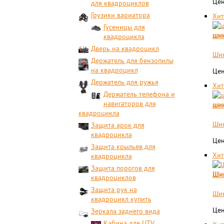
Цен
для квадроциклов
Грузики вариатора
Хит
Гусеницы для
шин
квадроцикла
Дверь на квадроцикл
Шин
Держатель для бензопилы
на квадроцикл
Цен
Держатель для ружья
Хит
Держатель телефона и
навигаторов для
шин
квадроцикла
Шин
Защита арок для
квадроцикла
Цен
Защита крыльев для
Хит
квадроцикла
Защита порогов для
Ши
квадроциклов
Защита рук на
Шин
квадроцикл купить
Цен
Зеркала заднего вида
Кабина для UTV