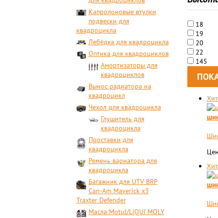
для квадроциклов
Капролоновые втулки
подвески для
18
квадроцикла
19
Лебёдка для квадроцикла
20
22
Оптика для квадроциклов
145
Амортизаторы для
квадроциклов
Вынос радиатора на
квадроцикл
Хит
Чехол для квадроцикла
шин
Глушитель для
квадроцикла
Шин
Проставки для
квадроцикла
Цен
Ремень вариатора для
Хит
квадроцикла
Багажник для UTV BRP
шин
Can-Am Maverick x3
Traxter Defender
Шин
Масла Motul/LiQUI MOLY