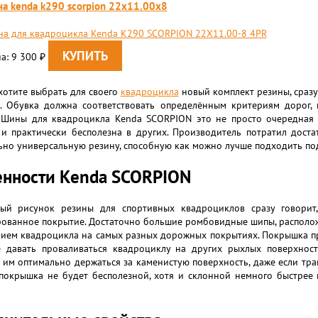
а kenda k290 scorpion 22x11.00x8
а для квадроцикла Kenda K290 SCORPION 22X11.00-8 4PR
а: 9 300
₽
хотите выбрать для своего
квадроцикла
новый комплект резины, сразу 
. Обувка должна соответствовать определённым критериям дорог, 
. Шины для квадроцикла Kenda SCORPION это не просто очередная у
 и практически бесполезна в других. Производитель потратил дост
но универсальную резину, способную как можно лучше подходить по
енности Kenda SCORPION
ный рисунок резины для спортивных квадроциклов сразу говорит
рованное покрытие. Достаточно большие ромбовидные шипы, располо
нием квадроцикла на самых разных дорожных покрытиях. Покрышка пр
не давать проваливаться квадроциклу на других рыхлых поверхност
 им оптимально держаться за каменистую поверхность, даже если тра
 покрышка не будет бесполезной, хотя и склонной немного быстрее 