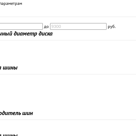
 параметрам
до
руб.
чный диаметр диска
а шины
одитель шин
а шины