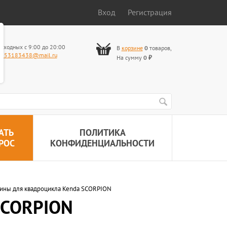
Вход
Регистрация
ыходных с 9:00 до 20:00
В
корзине
0
товаров
,
653183438@mail.ru
На сумму
0
₽
АТЬ
ПОЛИТИКА
РОС
КОНФИДЕНЦИАЛЬНОСТИ
ины для квадроцикла Kenda SCORPION
SCORPION