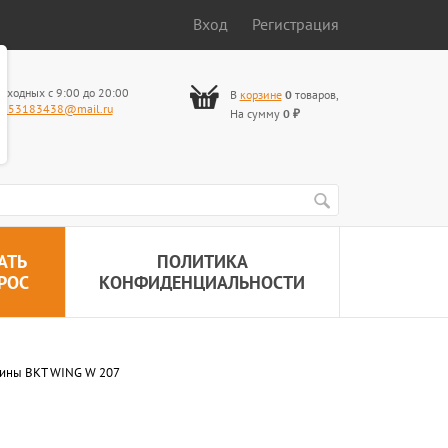
Вход
Регистрация
ыходных с 9:00 до 20:00
В
корзине
0
товаров
,
653183438@mail.ru
На сумму
0
₽
АТЬ
ПОЛИТИКА
РОС
КОНФИДЕНЦИАЛЬНОСТИ
ины BKT WING W 207