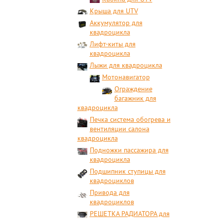
Крыша для UTV
Аккумулятор для
квадроцикла
Лифт-киты для
квадроцикла
Лыжи для квадроцикла
Мотонавигатор
Ограждение
багажник для
квадроцикла
Печка система обогрева и
вентиляции салона
квадроцикла
Подножки пассажира для
квадроцикла
Подшипник ступицы для
квадроциклов
Привода для
квадроциклов
РЕШЕТКА РАДИАТОРА для