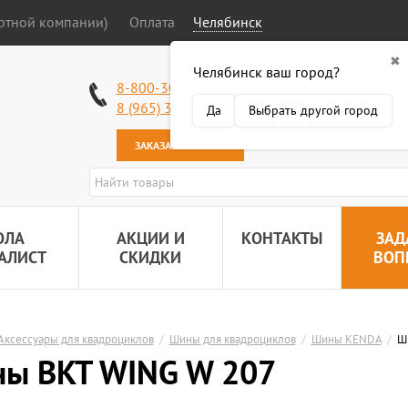
ортной компании)
Оплата
Челябинск
✖
Челябинск ваш город?
Работаем без в
8-800-301-50-58
Наша почта:
89
8 (965) 318-34-38
Да
Выбрать другой город
ЗАКАЗАТЬ ЗВОНОК
ОЛА
АКЦИИ И
КОНТАКТЫ
ЗАД
АЛИСТ
СКИДКИ
ВОП
Аксессуары для квадроциклов
/
Шины для квадроциклов
/
Шины KENDA
/
Ш
ы BKT WING W 207