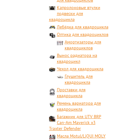
для квадроциклов
Капролоновые втулки
подвески для
квадроцикла
Лебёдка для квадроцикла
Оптика для квадроциклов
Амортизаторы для
квадроциклов
Вынос радиатора на
квадроцикл
Чехол для квадроцикла
Глушитель для
квадроцикла
Проставки для
квадроцикла
Ремень вариатора для
квадроцикла
Багажник для UTV BRP
Can-Am Maverick x3
Traxter Defender
Масла Motul/LiQUI MOLY