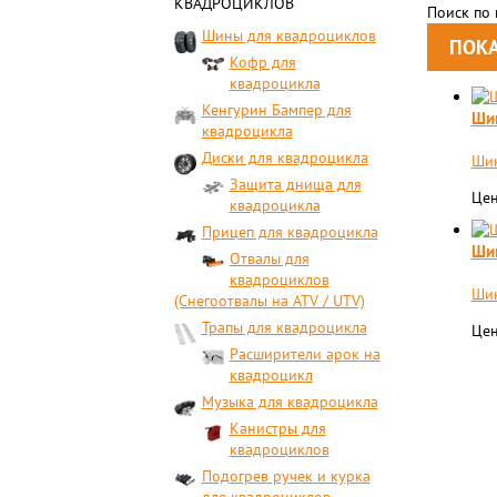
КВАДРОЦИКЛОВ
Поиск по
Шины для квадроциклов
Кофр для
квадроцикла
Кенгурин Бампер для
Шин
квадроцикла
Диски для квадроцикла
Шин
Защита днища для
Цен
квадроцикла
Прицеп для квадроцикла
Шин
Отвалы для
квадроциклов
Шин
(Снегоотвалы на ATV / UTV)
Трапы для квадроцикла
Цен
Расширители арок на
квадроцикл
Музыка для квадроцикла
Канистры для
квадроциклов
Подогрев ручек и курка