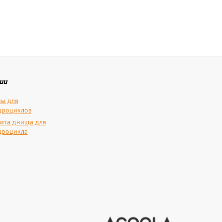
ии
ы для
дроциклов
ита днища для
дроцикла