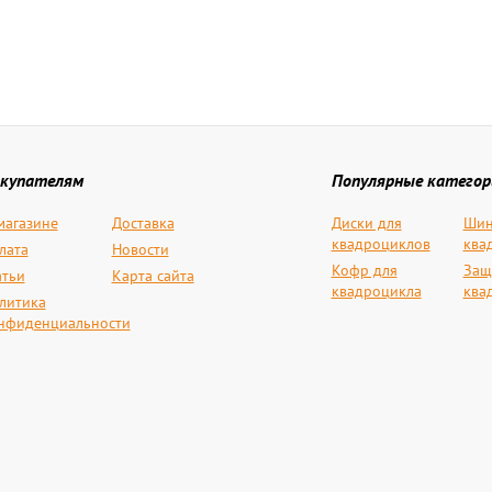
купателям
Популярные категор
магазине
Доставка
Диски для
Шин
квадроциклов
ква
лата
Новости
Кофр для
Защ
атьи
Карта сайта
квадроцикла
ква
литика
нфиденциальности