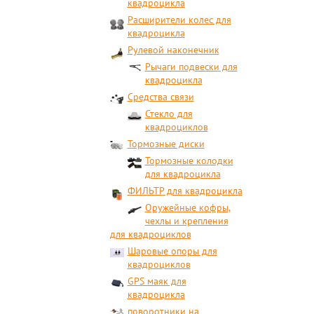
квадроцикла
Расширители колес для
квадроцикла
Рулевой наконечник
Рычаги подвески для
квадроцикла
Средства связи
Стекло для
квадроциклов
Тормозные диски
Тормозные колодки
для квадроцикла
ФИЛЬТР для квадроцикла
Оружейные кофры,
чехлы и крепления
для квадроциклов
Шаровые опоры для
квадроциклов
GPS маяк для
квадроцикла
поворотники на