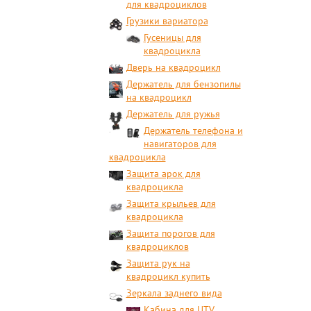
для квадроциклов
Грузики вариатора
Гусеницы для
квадроцикла
Дверь на квадроцикл
Держатель для бензопилы
на квадроцикл
Держатель для ружья
Держатель телефона и
навигаторов для
квадроцикла
Защита арок для
квадроцикла
Защита крыльев для
квадроцикла
Защита порогов для
квадроциклов
Защита рук на
квадроцикл купить
Зеркала заднего вида
Кабина для UTV