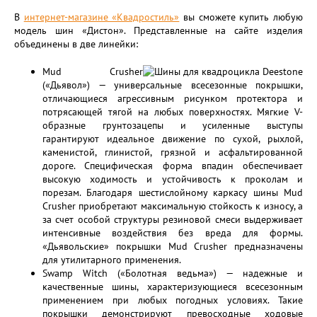
В
интернет-магазине «Квадростиль»
вы сможете купить любую
модель шин «Дистон». Представленные на сайте изделия
объединены в две линейки:
Mud Crusher
(«Дьявол») — универсальные всесезонные покрышки,
отличающиеся агрессивным рисунком протектора и
потрясающей тягой на любых поверхностях. Мягкие V-
образные грунтозацепы и усиленные выступы
гарантируют идеальное движение по сухой, рыхлой,
каменистой, глинистой, грязной и асфальтированной
дороге. Специфическая форма впадин обеспечивает
высокую ходимость и устойчивость к проколам и
порезам. Благодаря шестислойному каркасу шины Mud
Crusher приобретают максимальную стойкость к износу, а
за счет особой структуры резиновой смеси выдерживает
интенсивные воздействия без вреда для формы.
«Дьявольские» покрышки Mud Crusher предназначены
для утилитарного применения.
Swamp Witch («Болотная ведьма») — надежные и
качественные шины, характеризующиеся всесезонным
применением при любых погодных условиях. Такие
покрышки демонстрируют превосходные ходовые