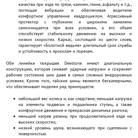
качества при езде по грязи, камням, глине, асфальту и т.д.,
поглощая вибрации и обеспечивая водителю
комфортное управление квадроциклом. Агрессивный
протектор с глубокими и широкими ламелями
самоочищается при всех условиях, а его объем
способствует стабильному движению на высоких и
низких скоростях. Каркас, состоящий из шести слоев,
гарантирует «Болотной ведьме» длительный срок службы
и устойчивость к проколам и порезам.
Обе линейки покрышек Deestone имеют диагональную
конструкцию, которая снижает ударные нагрузки и сохраняет
рабочее состояние шин даже в самых сложных внедорожных
условиях. Кроме того, тайские шины являются бескамерными,
что обеспечивает моделям ряд преимуществ:
небольшой вес колеса и, как следствие, меньшая нагрузка
на элементы подвески и подшипники ступиц, а также
комфортное движение и прекрасная динамика разгона;
меньший нагрев резины при продолжительной езде на
высоких скоростях;
низкий уровень шума, возникающего при сцеплении с
поверхностью.