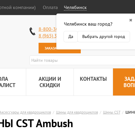
ортной компании)
Оплата
Челябинск
✖
Челябинск ваш город?
Работаем без в
8-800-301-50-58
Наша почта:
89
8 (965) 318-34-38
Да
Выбрать другой город
ЗАКАЗАТЬ ЗВОНОК
ОЛА
АКЦИИ И
КОНТАКТЫ
ЗАД
АЛИСТ
СКИДКИ
ВОП
Аксессуары для квадроциклов
/
Шины для квадроциклов
/
Шины CST
/
ШИНЫ
Ы CST Ambush