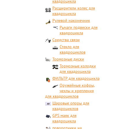
квадроцикла
Расширители колес для
квадроцикла
Рулевой наконечник
Рычаги подвески для
квадроцикла
Средства связи
Стекло для
квадроциклов
Тормозные диски
Тормозные колодки
для квадроцикла
ФИЛЬТР для квадроцикла
Оружейные кофры,
чехлы и крепления
для квадроциклов
Шаровые опоры для
квадроциклов
GPS маяк для
квадроцикла
поворотники на