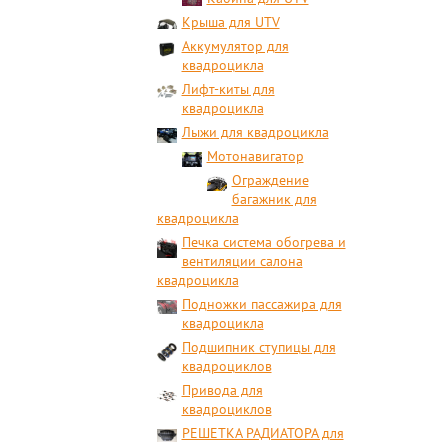
Крыша для UTV
Аккумулятор для
квадроцикла
Лифт-киты для
квадроцикла
Лыжи для квадроцикла
Мотонавигатор
Ограждение
багажник для
квадроцикла
Печка система обогрева и
вентиляции салона
квадроцикла
Подножки пассажира для
квадроцикла
Подшипник ступицы для
квадроциклов
Привода для
квадроциклов
РЕШЕТКА РАДИАТОРА для