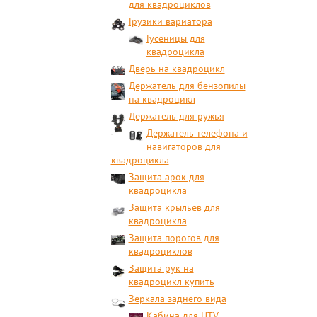
для квадроциклов
Грузики вариатора
Гусеницы для
квадроцикла
Дверь на квадроцикл
Держатель для бензопилы
на квадроцикл
Держатель для ружья
Держатель телефона и
навигаторов для
квадроцикла
Защита арок для
квадроцикла
Защита крыльев для
квадроцикла
Защита порогов для
квадроциклов
Защита рук на
квадроцикл купить
Зеркала заднего вида
Кабина для UTV