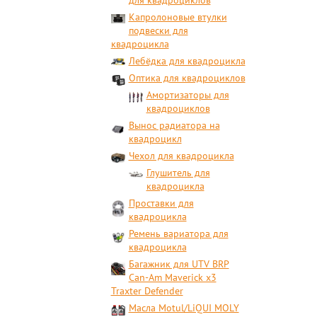
для квадроциклов
Капролоновые втулки
подвески для
квадроцикла
Лебёдка для квадроцикла
Оптика для квадроциклов
Амортизаторы для
квадроциклов
Вынос радиатора на
квадроцикл
Чехол для квадроцикла
Глушитель для
квадроцикла
Проставки для
квадроцикла
Ремень вариатора для
квадроцикла
Багажник для UTV BRP
Can-Am Maverick x3
Traxter Defender
Масла Motul/LiQUI MOLY