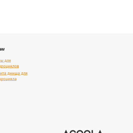
ии
ы для
дроциклов
ита днища для
дроцикла