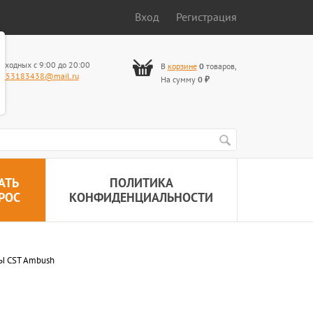
Вход
Регистрация
ыходных с 9:00 до 20:00
В
корзине
0
товаров
,
653183438@mail.ru
На сумму
0
₽
АТЬ
ПОЛИТИКА
РОС
КОНФИДЕНЦИАЛЬНОСТИ
 CST Ambush