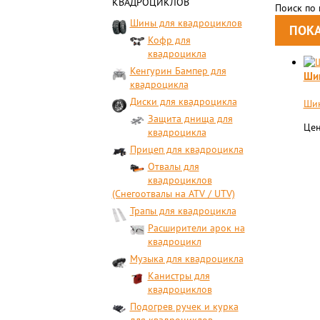
КВАДРОЦИКЛОВ
Поиск по
Шины для квадроциклов
Кофр для
квадроцикла
Кенгурин Бампер для
Шин
квадроцикла
Диски для квадроцикла
Шин
Защита днища для
Цен
квадроцикла
Прицеп для квадроцикла
Отвалы для
квадроциклов
(Снегоотвалы на ATV / UTV)
Трапы для квадроцикла
Расширители арок на
квадроцикл
Музыка для квадроцикла
Канистры для
квадроциклов
Подогрев ручек и курка