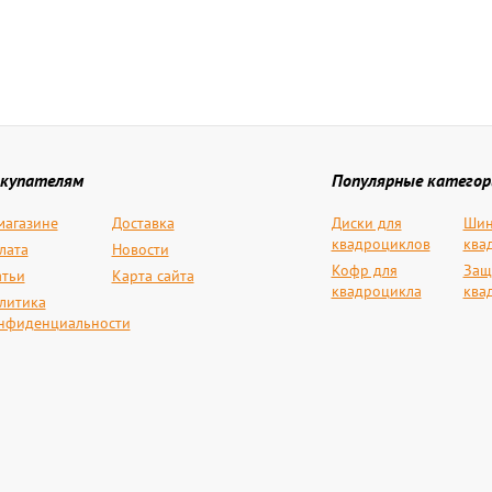
купателям
Популярные категор
магазине
Доставка
Диски для
Шин
квадроциклов
ква
лата
Новости
Кофр для
Защ
атьи
Карта сайта
квадроцикла
ква
литика
нфиденциальности