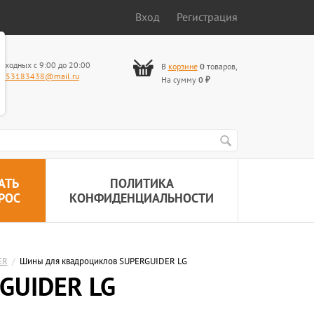
Вход
Регистрация
ыходных с 9:00 до 20:00
В
корзине
0
товаров
,
653183438@mail.ru
На сумму
0
₽
АТЬ
ПОЛИТИКА
РОС
КОНФИДЕНЦИАЛЬНОСТИ
ER
/
Шины для квадроциклов SUPERGUIDER LG
GUIDER LG