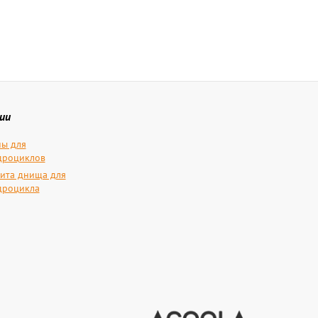
ии
ы для
дроциклов
ита днища для
дроцикла