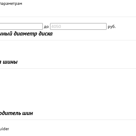
 параметрам
до
руб.
чный диаметр диска
а шины
одитель шин
uider