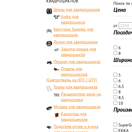
КВАДРОЦИКЛОВ
Поиск по
Цена
Шины для квадроциклов
Кофр для
квадроцикла
от
Кенгурин Бампер для
Посадо
квадроцикла
Диски для квадроцикла
6
Защита днища для
8
квадроцикла
Ширин
Прицеп для квадроцикла
Отвалы для
квадроциклов
5
(Снегоотвалы на ATV / UTV)
6
6,5
Трапы для квадроцикла
8
Расширители арок на
8,5
квадроцикл
10
Музыка для квадроцикла
Произв
Канистры для
квадроциклов
SuperG
Подогрев ручек и курка
EKKA