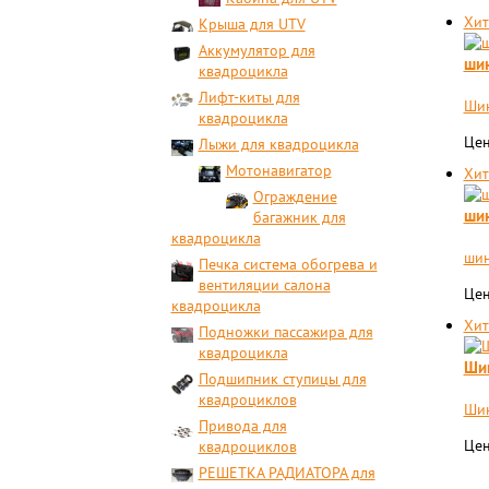
Хит
Крыша для UTV
Аккумулятор для
шин
квадроцикла
Лифт-киты для
Шин
квадроцикла
Цен
Лыжи для квадроцикла
Мотонавигатор
Хит
Ограждение
шин
багажник для
квадроцикла
шин
Печка система обогрева и
вентиляции салона
Цен
квадроцикла
Хит
Подножки пассажира для
квадроцикла
Шин
Подшипник ступицы для
квадроциклов
Шин
Привода для
Цен
квадроциклов
РЕШЕТКА РАДИАТОРА для