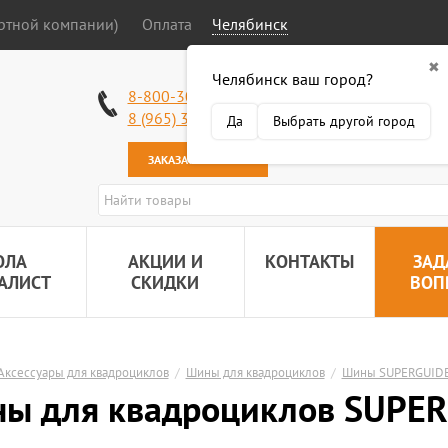
ортной компании)
Оплата
Челябинск
✖
Челябинск ваш город?
Работаем без в
8-800-301-50-58
Наша почта:
89
8 (965) 318-34-38
Да
Выбрать другой город
ЗАКАЗАТЬ ЗВОНОК
ОЛА
АКЦИИ И
КОНТАКТЫ
ЗАД
АЛИСТ
СКИДКИ
ВОП
Аксессуары для квадроциклов
/
Шины для квадроциклов
/
Шины SUPERGUID
ы для квадроциклов SUPER