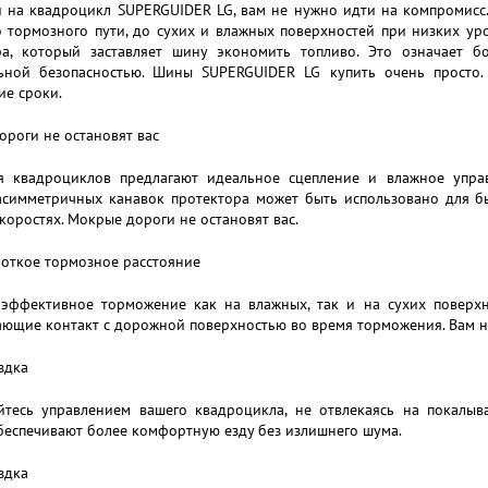
 на квадроцикл SUPERGUIDER LG, вам не нужно идти на компромисс. 
о тормозного пути, до сухих и влажных поверхностей при низких ур
ра, который заставляет шину экономить топливо. Это означает
ьной безопасностью. Шины SUPERGUIDER LG купить очень просто
ие сроки.
роги не остановят вас
 квадроциклов предлагают идеальное сцепление и влажное упра
асимметричных канавок протектора может быть использовано для бы
коростях. Мокрые дороги не остановят вас.
роткое тормозное расстояние
 эффективное торможение как на влажных, так и на сухих поверх
ющие контакт с дорожной поверхностью во время торможения. Вам н
здка
йтесь управлением вашего квадроцикла, не отвлекаясь на покалы
беспечивают более комфортную езду без излишнего шума.
здка