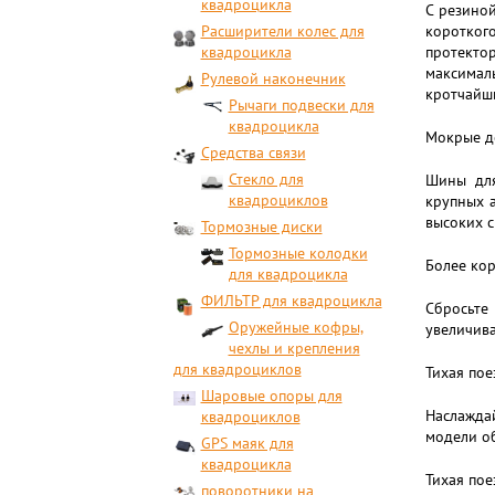
квадроцикла
С резиной
Расширители колес для
коротког
квадроцикла
протекто
максимал
Рулевой наконечник
кротчайш
Рычаги подвески для
квадроцикла
Мокрые до
Средства связи
Стекло для
Шины для
квадроциклов
крупных 
высоких с
Тормозные диски
Тормозные колодки
Более ко
для квадроцикла
ФИЛЬТР для квадроцикла
Сбросьте
Оружейные кофры,
увеличива
чехлы и крепления
для квадроциклов
Тихая пое
Шаровые опоры для
Наслажда
квадроциклов
модели о
GPS маяк для
квадроцикла
Тихая пое
поворотники на