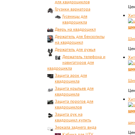
для квадроциклов
Цен
Грузики вариатора
Хит
Гусеницы для
квадроцикла
шин
Дверь на квадроцикл
Держатель для бензопилы
Шин
на квадроцикл
Цен
Держатель для ружья
Держатель телефона и
Хит
навигаторов для
квадроцикла
шин
Защита арок для
Шин
квадроцикла
Защита крыльев для
Цен
квадроцикла
Хит
Защита порогов для
квадроциклов
шин
Защита рук на
квадроцикл купить
шин
Зеркала заднего вида
Цен
Кабина для UTV