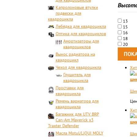
для квадроциклов
Высот
Капролоновые втулки
подвески для
квадроцикла
13
Лебёдка для квадроцикла
15
16
Оптика для квадроциклов
18
Амортизаторы для
20
квадроциклов
Вынос радиатора на
квадроцикл
Чехол для квадроцикла
Хит
Глушитель для
шин
квадроцикла
Проставки для
Шин
квадроцикла
Ремень вариатора для
Цен
квадроцикла
Хит
Багажник для UTV BRP
Can-Am Maverick x3
шин
Traxter Defender
Масла Motul/LiQUI MOLY
Шин