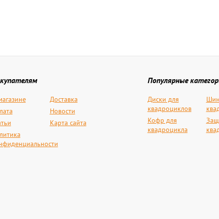
купателям
Популярные категор
магазине
Доставка
Диски для
Шин
квадроциклов
ква
лата
Новости
Кофр для
Защ
атьи
Карта сайта
квадроцикла
ква
литика
нфиденциальности