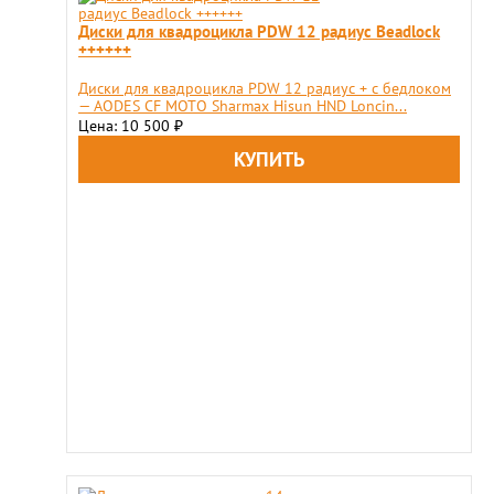
Диски для квадроцикла PDW 12 радиус Beadlock
++++++
Диски для квадроцикла PDW 12 радиус + с бедлоком
— АОDЕS СF МОТO Sharmax Hisun HND Loncin...
Цена: 10 500
₽