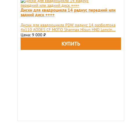
Диски для квадроцикла 14 радиус передний или
задний диск ++++
Диcки для квадpоциклa PDW радиус 14 разболтока
4х110 АОDЕS СF МОТO Sharmax Hisun HND Loncin...
Цена: 9 000
₽