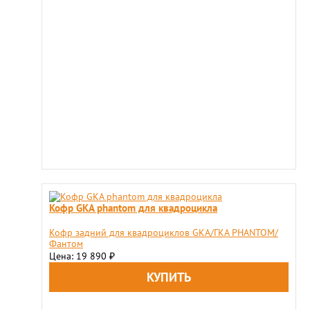
Кофр GKA phantom для квадроцикла
​Кофр задний для квадроциклов GKA/ГКА PHANTOM/
Фантом
Цена: 19 890
₽