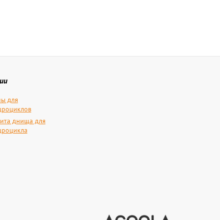
ии
ы для
дроциклов
ита днища для
дроцикла