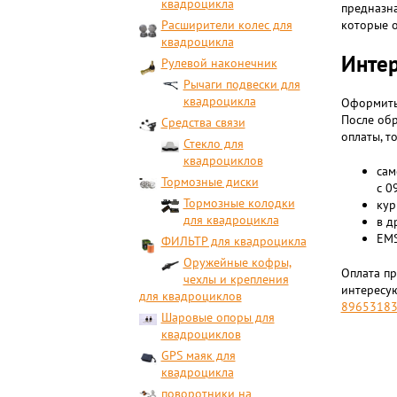
квадроцикла
предназн
Расширители колес для
которые о
квадроцикла
Интер
Рулевой наконечник
Рычаги подвески для
квадроцикла
Оформить 
После обр
Средства связи
оплаты, т
Стекло для
квадроциклов
сам
Тормозные диски
с 0
Тормозные колодки
кур
для квадроцикла
в д
EMS
ФИЛЬТР для квадроцикла
Оружейные кофры,
Оплата пр
чехлы и крепления
интерес
для квадроциклов
89653183
Шаровые опоры для
квадроциклов
GPS маяк для
квадроцикла
поворотники на