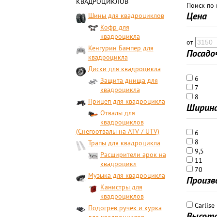
КВАДРОЦИКЛОВ
Поиск по
Цена
Шины для квадроциклов
Кофр для
квадроцикла
от
Кенгурин Бампер для
Посадо
квадроцикла
Диски для квадроцикла
6
Защита днища для
7
квадроцикла
8
Прицеп для квадроцикла
Ширин
Отвалы для
квадроциклов
(Снегоотвалы на ATV / UTV)
6
8
Трапы для квадроцикла
9,5
Расширители арок на
11
квадроцикл
70
Музыка для квадроцикла
Произв
Канистры для
квадроциклов
Carlise
Подогрев ручек и курка
Высот