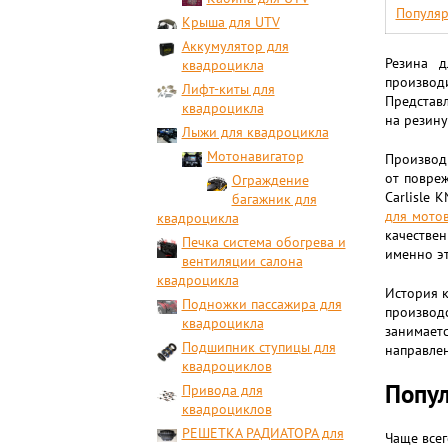
Популяр
Крыша для UTV
Аккумулятор для
Резина д
квадроцикла
производ
Лифт-киты для
Представ
квадроцикла
на резину
Лыжи для квадроцикла
Мотонавигатор
Производ
от повре
Ограждение
Carlisle 
багажник для
для мото
квадроцикла
качестве
Печка система обогрева и
именно эт
вентиляции салона
квадроцикла
История к
Подножки пассажира для
производ
квадроцикла
занимаетс
Подшипник ступицы для
направлен
квадроциклов
Попул
Привода для
квадроциклов
РЕШЕТКА РАДИАТОРА для
Чаще всег