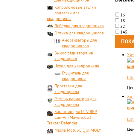
для квадроциклов
Капролоновые втулки
подвески для
16
квадроцикла
18
Лебёдка для квадроцикла
22
145
Оптика для квадроциклов
Амортизаторы для
квадроциклов
Вынос радиатора на
Хит
квадроцикл
Чехол для квадроцикла
шин
Глушитель для
ШИН
квадроцикла
Проставки для
Цен
квадроцикла
Хит
Ремень вариатора для
квадроцикла
шин
Багажник для UTV BRP
Can-Am Maverick x3
ШИН
Traxter Defender
Цен
Масла Motul/LiQUI MOLY