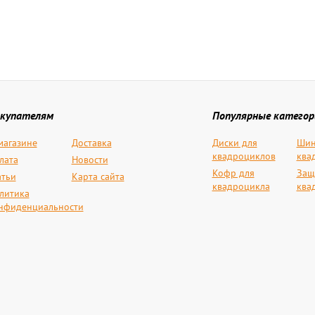
купателям
Популярные категор
магазине
Доставка
Диски для
Шин
квадроциклов
ква
лата
Новости
Кофр для
Защ
атьи
Карта сайта
квадроцикла
ква
литика
нфиденциальности