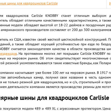
ные шины для квадроциклов Carlisle
И
ля квадроциклов Carlisle KNOBBY станет отличным выбором 
итель обладает отличными качественными характеристиками, а такж
ленные модели обладают высотой от 18-22 дюймов и посадочным рад
 американского производителя составляет от 200 до 300 килограммов
итель из США, известен своей жесткой шестислойной конструкцией. 
ждений, а также обладает хорошей устойчивостью при езде по бездо
KNOBBY считается законодателем качества в области производства 
вездеходов
. На протяжении многих лет покрышки Carlisle KNOBBY п
нных на мировом рынке. Об этом свидетельствуют многочисленные о
ой резиной укомплектовываются такие известные бренды, как Полари
омпании насчитывает уже более 100 лет на мировом рынке. В 1917 го
стве автомобильных камер, получил свое название в честь одноим
я не только резиной для квадроциклов, но и с/х, строительной и пр
ием деятельности компании является производство резины для мотот
ярные шины для квадроциклов Carlisle
о покупаются модели 489 и 489 XL с агрессивным протектором. Цена 