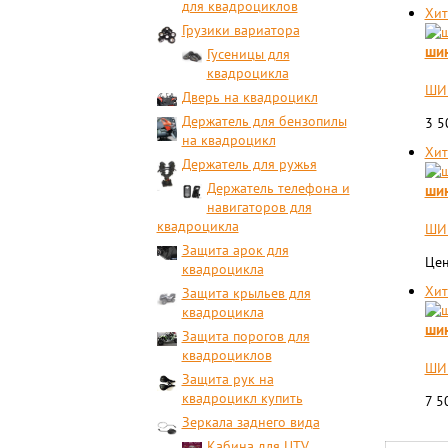
для квадроциклов
Хит
Грузики вариатора
шин
Гусеницы для
квадроцикла
ШИН
Дверь на квадроцикл
Держатель для бензопилы
3 
на квадроцикл
Хит
Держатель для ружья
Держатель телефона и
шин
навигаторов для
квадроцикла
ШИН
Защита арок для
Цен
квадроцикла
Хит
Защита крыльев для
квадроцикла
шин
Защита порогов для
квадроциклов
ШИН
Защита рук на
квадроцикл купить
7 5
Зеркала заднего вида
Кабина для UTV