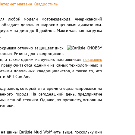
нтернет-магазин Квадростиль
для любой модели мотовездехода. Американский
е обладает довольно широким ценовым диапазоном.
иусом на диск до 8 дюймов. Максимальная нагрузка
.
Покрышка отлично защищает диск
рожью. Резина для квадроциклов
шин, а также одним из лучших поставщиков
покрышек
о праву считаются одними из самых технологичных и
тзывы довольных квадроциклистов, а также то, что
с и БРП Can Am.
ду, завод, который в то время специализировался на
енного города. На сегодняшний день, предприятие
омышленной техники. Однако, по-прежнему, основным
ехники.
на шины Carlisle Mud Wolf чуть выше, поскольку они