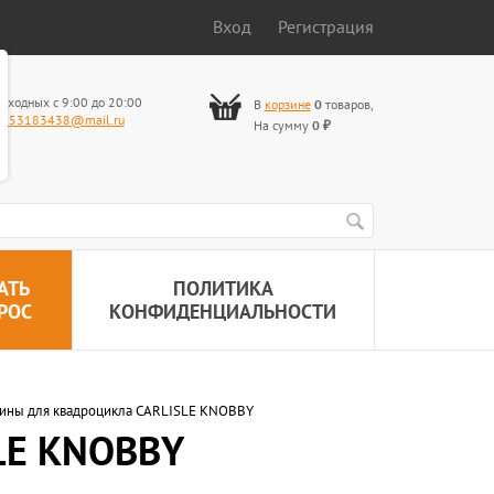
Вход
Регистрация
ыходных с 9:00 до 20:00
В
корзине
0
товаров
,
653183438@mail.ru
На сумму
0
₽
АТЬ
ПОЛИТИКА
РОС
КОНФИДЕНЦИАЛЬНОСТИ
ины для квадроцикла CARLISLE KNOBBY
LE KNOBBY