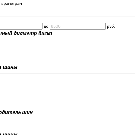
 параметрам
до
руб.
чный диаметр диска
а шины
одитель шин
а шины