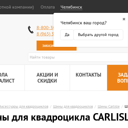
ортной компании)
Оплата
Челябинск
✖
Челябинск ваш город?
Работаем без в
8-800-301-50-58
Наша почта:
89
8 (965) 318-34-38
Да
Выбрать другой город
ЗАКАЗАТЬ ЗВОНОК
ОЛА
АКЦИИ И
КОНТАКТЫ
ЗАД
АЛИСТ
СКИДКИ
ВОП
Аксессуары для квадроциклов
/
Шины для квадроциклов
/
Шины Carlisle
/
Ш
ы для квадроцикла CARLIS