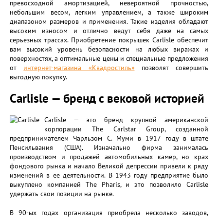
превосходной амортизацией, невероятной прочностью,
небольшим весом, легким управлением, а также широким
диапазоном размеров и применения. Такие изделия обладают
высоким износом и отлично ведут себя даже на самых
серьезных трассах. Приобретение покрышек Carlisle обеспечит
вам высокий уровень безопасности на любых виражах и
поверхностях, а оптимальные цены и специальные предложения
от
интернет-магазина «Квадростиль»
позволят совершить
выгодную покупку.
Carlisle — бренд с вековой историей
Carlisle — это бренд крупной американской
корпорации The Carlstar Group, созданной
предпринимателем Чарльзом С. Муми в 1917 году в штате
Пенсильвания (США). Изначально фирма занималась
производством и продажей автомобильных камер, но крах
фондового рынка и начало Великой депрессии привели к ряду
изменений в ее деятельности. В 1943 году предприятие было
выкуплено компанией The Pharis, и это позволило Carlisle
удержать свои позиции на рынке.
В 90-ых годах организация приобрела несколько заводов,