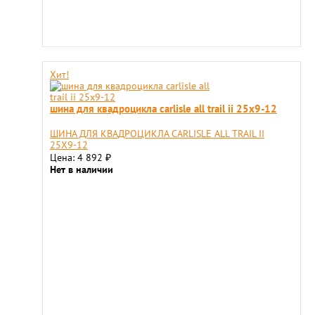
Хит!
шина для квадроцикла carlisle all trail ii 25x9-12
ШИНА ДЛЯ КВАДРОЦИКЛА CARLISLE ALL TRAIL II
25X9-12
Цена: 4 892
₽
Нет в наличии