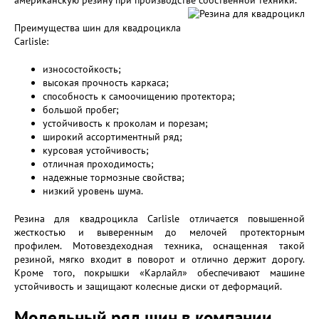
американскую резину при производстве собственной техники.
Преимущества шин для квадроцикла
Carlisle:
износостойкость;
высокая прочность каркаса;
способность к самоочищению протектора;
большой пробег;
устойчивость к проколам и порезам;
широкий ассортиментный ряд;
курсовая устойчивость;
отличная проходимость;
надежные тормозные свойства;
низкий уровень шума.
Резина для квадроцикла Carlisle отличается повышенной
жесткостью и выверенным до мелочей протекторным
профилем. Мотовездеходная техника, оснащенная такой
резиной, мягко входит в поворот и отлично держит дорогу.
Кроме того, покрышки «Карлайл» обеспечивают машине
устойчивость и защищают колесные диски от деформаций.
Модельный ряд шин в компании