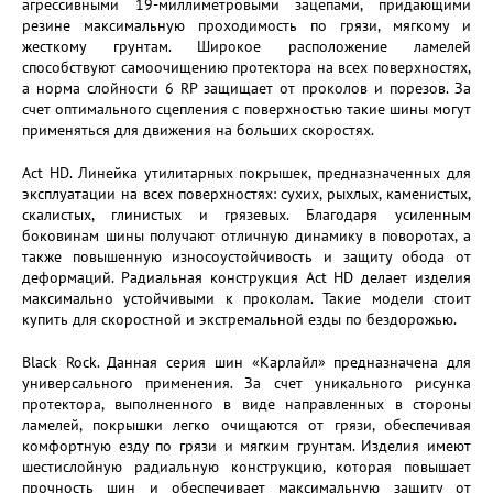
агрессивными 19-миллиметровыми зацепами, придающими
резине максимальную проходимость по грязи, мягкому и
жесткому грунтам. Широкое расположение ламелей
способствуют самоочищению протектора на всех поверхностях,
а норма слойности 6 RP защищает от проколов и порезов. За
счет оптимального сцепления с поверхностью такие шины могут
применяться для движения на больших скоростях.
Act HD. Линейка утилитарных покрышек, предназначенных для
эксплуатации на всех поверхностях: сухих, рыхлых, каменистых,
скалистых, глинистых и грязевых. Благодаря усиленным
боковинам шины получают отличную динамику в поворотах, а
также повышенную износоустойчивость и защиту обода от
деформаций. Радиальная конструкция Act HD делает изделия
максимально устойчивыми к проколам. Такие модели стоит
купить для скоростной и экстремальной езды по бездорожью.
Black Rock. Данная серия шин «Карлайл» предназначена для
универсального применения. За счет уникального рисунка
протектора, выполненного в виде направленных в стороны
ламелей, покрышки легко очищаются от грязи, обеспечивая
комфортную езду по грязи и мягким грунтам. Изделия имеют
шестислойную радиальную конструкцию, которая повышает
прочность шин и обеспечивает максимальную защиту от