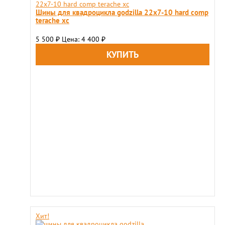
Шины для квадроцикла godzilla 22х7-10 hard comp
terache xc
5 500
Цена: 4 400
₽
₽
Хит!