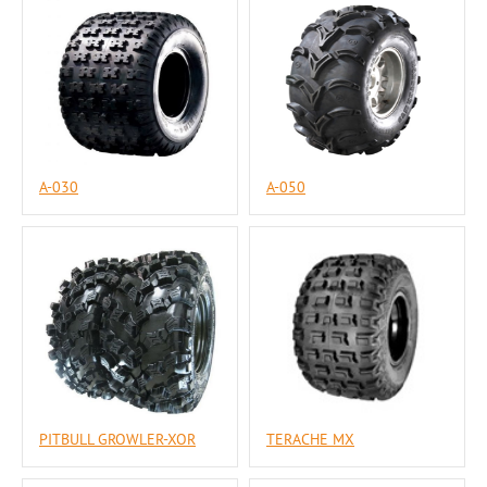
A-030
A-050
PITBULL GROWLER-XOR
TERACHE MX