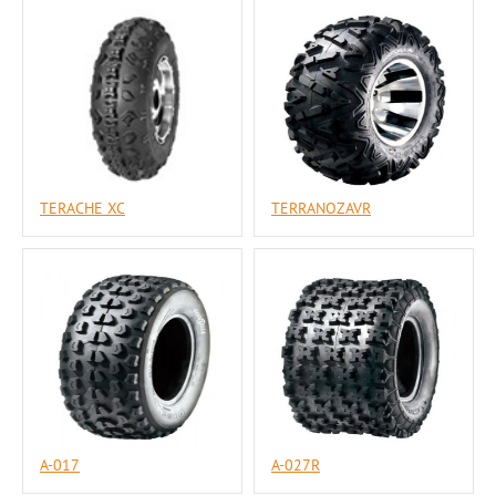
TERACHE XC
TERRANOZAVR
А-017
А-027R