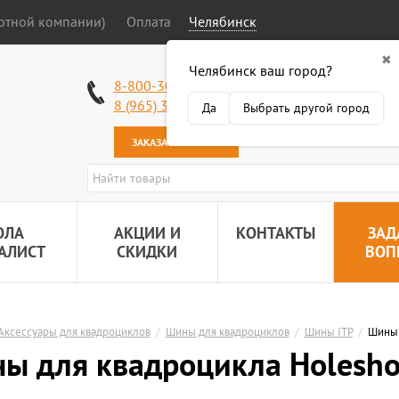
ортной компании)
Оплата
Челябинск
✖
Челябинск ваш город?
Работаем без в
8-800-301-50-58
Наша почта:
89
8 (965) 318-34-38
Да
Выбрать другой город
ЗАКАЗАТЬ ЗВОНОК
ОЛА
АКЦИИ И
КОНТАКТЫ
ЗАД
АЛИСТ
СКИДКИ
ВОП
Аксессуары для квадроциклов
/
Шины для квадроциклов
/
Шины ITP
/
Шины 
ы для квадроцикла Holesho