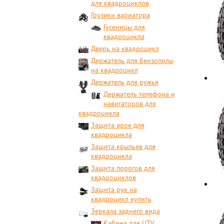
для квадроциклов
Грузики вариатора
Гусеницы для
квадроцикла
Дверь на квадроцикл
Держатель для бензопилы
на квадроцикл
Держатель для ружья
Держатель телефона и
навигаторов для
квадроцикла
Защита арок для
квадроцикла
Защита крыльев для
квадроцикла
Защита порогов для
квадроциклов
Защита рук на
квадроцикл купить
Зеркала заднего вида
Кабина для UTV