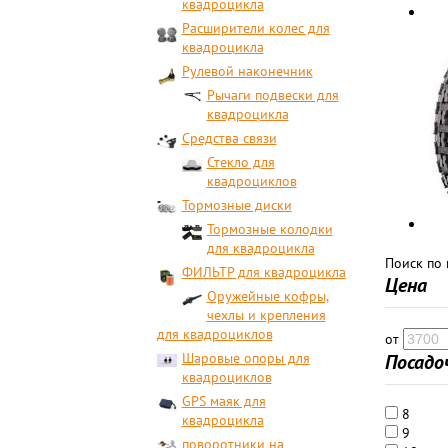
квадроцикла
Расширители колес для
квадроцикла
Рулевой наконечник
Рычаги подвески для
квадроцикла
Средства связи
Стекло для
квадроциклов
Тормозные диски
Тормозные колодки
для квадроцикла
Поиск по
ФИЛЬТР для квадроцикла
Цена
Оружейные кофры,
чехлы и крепления
для квадроциклов
от
Шаровые опоры для
Посадо
квадроциклов
GPS маяк для
8
квадроцикла
9
поворотники на