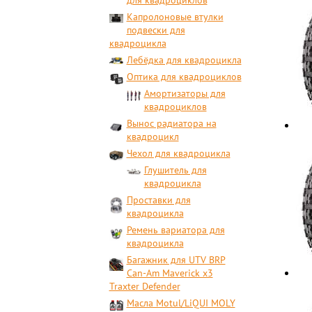
для квадроциклов
Капролоновые втулки
подвески для
квадроцикла
Лебёдка для квадроцикла
Оптика для квадроциклов
Амортизаторы для
квадроциклов
Вынос радиатора на
квадроцикл
Чехол для квадроцикла
Глушитель для
квадроцикла
Проставки для
квадроцикла
Ремень вариатора для
квадроцикла
Багажник для UTV BRP
Can-Am Maverick x3
Traxter Defender
Масла Motul/LiQUI MOLY