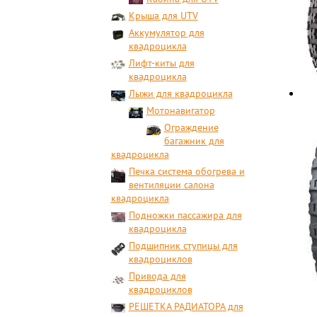
Крыша для UTV
Аккумулятор для
квадроцикла
Лифт-киты для
квадроцикла
Лыжи для квадроцикла
Мотонавигатор
Ограждение
багажник для
квадроцикла
Печка система обогрева и
вентиляции салона
квадроцикла
Подножки пассажира для
квадроцикла
Подшипник ступицы для
квадроциклов
Привода для
квадроциклов
РЕШЕТКА РАДИАТОРА для