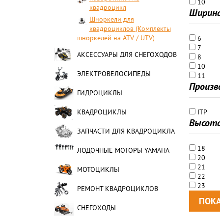
10
квадроцикл
Ширин
Шноркели для
квадроциклов (Комплекты
шноркелей на ATV / UTV)
6
7
АКСЕССУАРЫ ДЛЯ СНЕГОХОДОВ
8
10
ЭЛЕКТРОВЕЛОСИПЕДЫ
11
Произв
ГИДРОЦИКЛЫ
КВАДРОЦИКЛЫ
ITP
Высот
ЗАПЧАСТИ ДЛЯ КВАДРОЦИКЛА
18
ЛОДОЧНЫЕ МОТОРЫ YAMAHA
20
21
МОТОЦИКЛЫ
22
23
РЕМОНТ КВАДРОЦИКЛОВ
СНЕГОХОДЫ