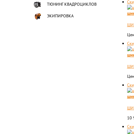
Ски
ТЮНИНГ КВАДРОЦИКЛОВ
шин
ЭКИПИРОВКА
ШИН
Цен
Ски
шин
ШИН
Цен
Ски
шин
ШИН
10
Ски