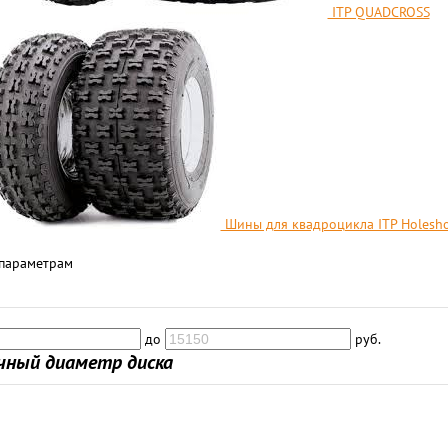
ITP QUADCROSS
Шины для квадроцикла ITP Holesh
 параметрам
до
руб.
чный диаметр диска