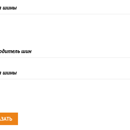
а шины
одитель шин
а шины