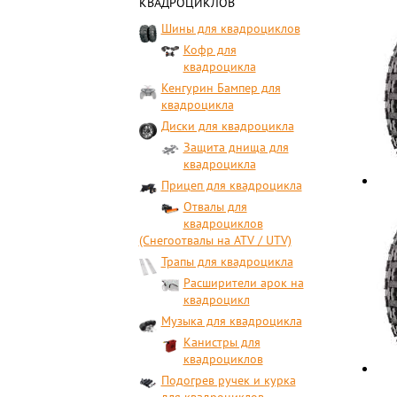
КВАДРОЦИКЛОВ
Шины для квадроциклов
Кофр для
квадроцикла
Кенгурин Бампер для
квадроцикла
Диски для квадроцикла
Защита днища для
квадроцикла
Прицеп для квадроцикла
Отвалы для
квадроциклов
(Снегоотвалы на ATV / UTV)
Трапы для квадроцикла
Расширители арок на
квадроцикл
Музыка для квадроцикла
Канистры для
квадроциклов
Подогрев ручек и курка