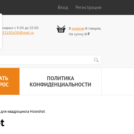
Вход
Регистрация
ыходных с 9:00 до 20:00
В
корзине
0
товаров
,
653183438@mail.ru
На сумму
0
₽
АТЬ
ПОЛИТИКА
РОС
КОНФИДЕНЦИАЛЬНОСТИ
для квадроцикла Holeshot
t