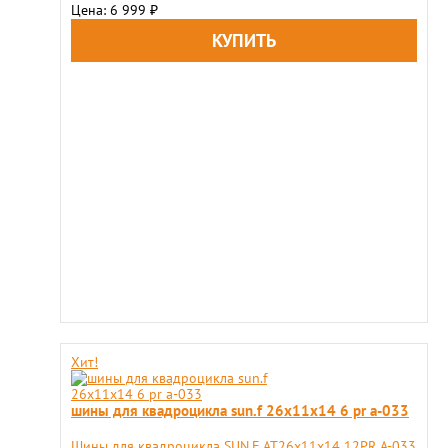
Цена: 6 999
₽
Хит!
шины для квадроцикла sun.f 26x11х14 6 pr а-033
Шины для квадроцикла SUN.F AT26x11х14 12PR А-033