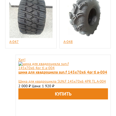
A-047
A-048
Хит!
шина для квадроцикла sun.f 145х70х6 4pr tl a-004
Шина для квадроцикла SUN.F 145х70х6 4PR TL A-004
2 000
Цена: 1 920
₽
₽